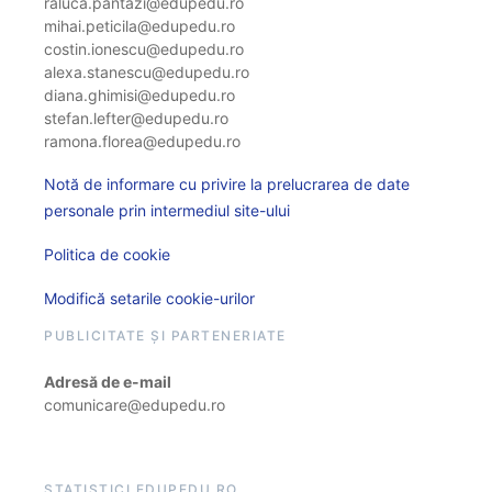
raluca.pantazi@edupedu.ro
mihai.peticila@edupedu.ro
costin.ionescu@edupedu.ro
alexa.stanescu@edupedu.ro
diana.ghimisi@edupedu.ro
stefan.lefter@edupedu.ro
ramona.florea@edupedu.ro
Notă de informare cu privire la prelucrarea de date
personale prin intermediul site-ului
Politica de cookie
Modifică setarile cookie-urilor
PUBLICITATE ȘI PARTENERIATE
Adresă de e-mail
comunicare@edupedu.ro
STATISTICI EDUPEDU.RO