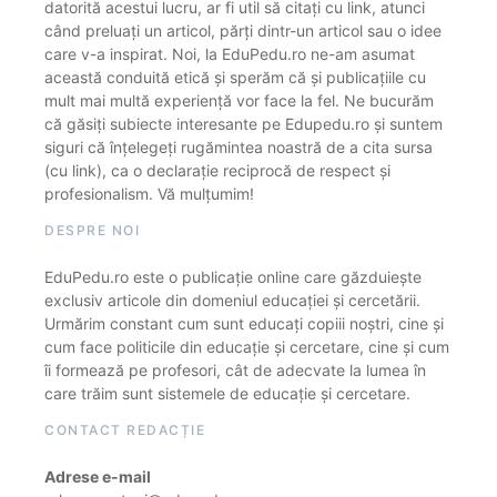
datorită acestui lucru, ar fi util să citați cu link, atunci
când preluați un articol, părți dintr-un articol sau o idee
care v-a inspirat. Noi, la EduPedu.ro ne-am asumat
această conduită etică și sperăm că și publicațiile cu
mult mai multă experiență vor face la fel. Ne bucurăm
că găsiți subiecte interesante pe Edupedu.ro și suntem
siguri că înțelegeți rugămintea noastră de a cita sursa
(cu link), ca o declarație reciprocă de respect și
profesionalism. Vă mulțumim!
DESPRE NOI
EduPedu.ro este o publicație online care găzduiește
exclusiv articole din domeniul educației și cercetării.
Urmărim constant cum sunt educați copiii noștri, cine și
cum face politicile din educație și cercetare, cine și cum
îi formează pe profesori, cât de adecvate la lumea în
care trăim sunt sistemele de educație și cercetare.
CONTACT REDACȚIE
Adrese e-mail