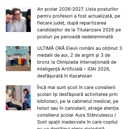
An școlar 2026-2027. Lista posturilor
pentru profesori a fost actualizată, pe
fiecare județ, după repartizarea
candidaților de la Titularizare 2026 pe
posturi pe perioadă nedeterminată
ULTIMĂ ORĂ Elevii români au obținut 3
medalii de aur, 2 de argint și 3 de
bronz la Olimpiada Internațională de
Inteligență Artificială – IOAI 2026,
desfășurată în Kazahstan
Încă mai sunt școli în care consilierii
școlari își desfășoară activitatea prin
biblioteci, pe la cabinetul medical, pe
holuri sau în cancelarii, atrage atenția
consilierul școlar Aura Stănculescu /
Sunt spații inadecvate în care copilul
nu va destăinui nimic niciodată