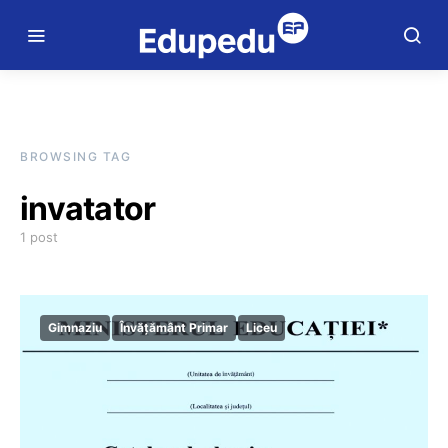
BROWSING TAG
invatator
1 post
Gimnaziu
Învățământ Primar
Liceu