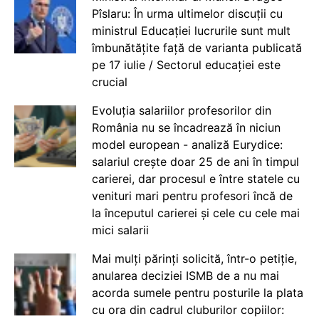
Pîslaru: În urma ultimelor discuții cu
ministrul Educației lucrurile sunt mult
îmbunătățite față de varianta publicată
pe 17 iulie / Sectorul educației este
crucial
Evoluția salariilor profesorilor din
România nu se încadrează în niciun
model european - analiză Eurydice:
salariul crește doar 25 de ani în timpul
carierei, dar procesul e între statele cu
venituri mari pentru profesori încă de
la începutul carierei și cele cu cele mai
mici salarii
Mai mulți părinți solicită, într-o petiție,
anularea deciziei ISMB de a nu mai
acorda sumele pentru posturile la plata
cu ora din cadrul cluburilor copiilor: