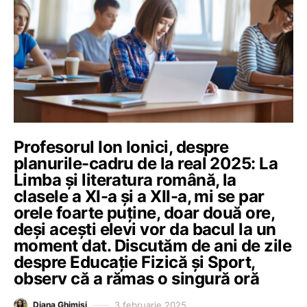
Profesorul Ion Ionici, despre
planurile-cadru de la real 2025: La
Limba şi literatura română, la
clasele a XI-a şi a XII-a, mi se par
orele foarte puţine, doar două ore,
deşi aceşti elevi vor da bacul la un
moment dat. Discutăm de ani de zile
despre Educaţie Fizică şi Sport,
observ că a rămas o singură oră
3 februarie 2025
Diana Ghimiși