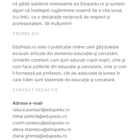
că găsiți subiecte interesante pe Edupedu.ro și suntem
siguri că înțelegeți rugămintea noastră de a cita sursa
(cu link), ca o declarație reciprocă de respect și
profesionalism. Vă mulțumim!
DESPRE NOI
EduPedu.ro este o publicație online care găzduiește
exclusiv articole din domeniul educației și cercetării.
Urmărim constant cum sunt educați copiii noștri, cine și
cum face politicile din educație și cercetare, cine și cum
îi formează pe profesori, cât de adecvate la lumea în
care trăim sunt sistemele de educație și cercetare.
CONTACT REDACȚIE
Adrese e-mail
raluca.pantazi@edupedu.ro
mihai.peticila@edupedu.ro
costin.ionescu@edupedu.ro
alexa.stanescu@edupedu.ro
diana.ghimisi@edupedu.ro