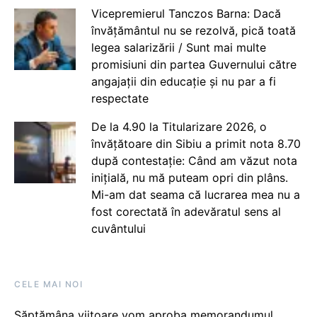
Vicepremierul Tanczos Barna: Dacă
învățământul nu se rezolvă, pică toată
legea salarizării / Sunt mai multe
promisiuni din partea Guvernului către
angajații din educație și nu par a fi
respectate
De la 4.90 la Titularizare 2026, o
învățătoare din Sibiu a primit nota 8.70
după contestație: Când am văzut nota
inițială, nu mă puteam opri din plâns.
Mi-am dat seama că lucrarea mea nu a
fost corectată în adevăratul sens al
cuvântului
CELE MAI NOI
Săptămâna viitoare vom aproba memorandumul