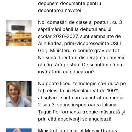
depunem documente pentru
decontarea navetei
Noi comasări de clase și posturi, cu 3
săptămâni până la debutul anului
școlar 2026-2027, sunt semnalate de
Alin Badea, prim-vicepreședinte USLI
Gorj: Ministerul o comite grav de tot.
Ne sună directorii disperați că oamenii
rămân fără posturi. Ce se întâmplă cu
învățătorii, cu educatorii?
Nu poate liceul tehnologic să-i ducă pe
toți elevii la un Bacalaureat de 100%
absolvire, sunt care au intrat cu media
2 sau 3, spune inspectoarea Iuliana
Țugui: Performanța trebuie măsurată și
prin câți absolvenți se angajează
Ministrul interimar al Muncii Dragos