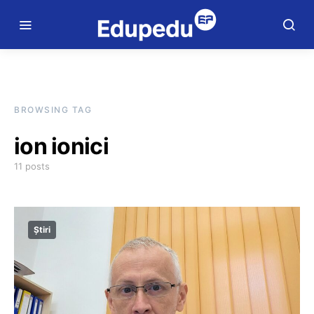
BROWSING TAG
ion ionici
11 posts
Știri