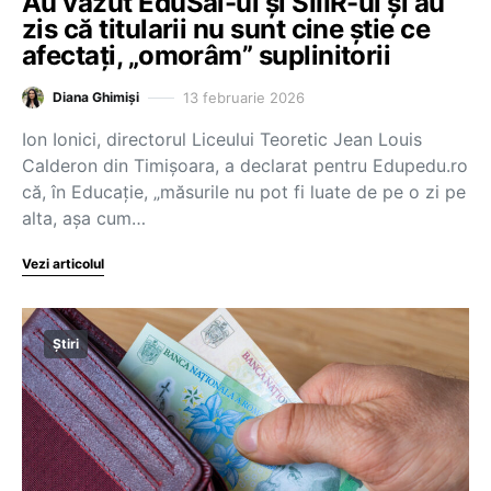
Au văzut EduSal-ul și SIIIR-ul și au
zis că titularii nu sunt cine știe ce
afectați, „omorâm” suplinitorii
13 februarie 2026
Diana Ghimiși
Ion Ionici, directorul Liceului Teoretic Jean Louis
Calderon din Timișoara, a declarat pentru Edupedu.ro
că, în Educație, „măsurile nu pot fi luate de pe o zi pe
alta, așa cum…
Vezi articolul
Știri