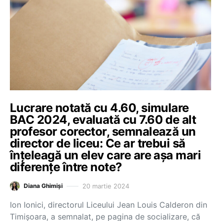
Lucrare notată cu 4.60, simulare
BAC 2024, evaluată cu 7.60 de alt
profesor corector, semnalează un
director de liceu: Ce ar trebui să
înțeleagă un elev care are așa mari
diferențe între note?
20 martie 2024
Diana Ghimiși
Ion Ionici, directorul Liceului Jean Louis Calderon din
Timișoara, a semnalat, pe pagina de socializare, că