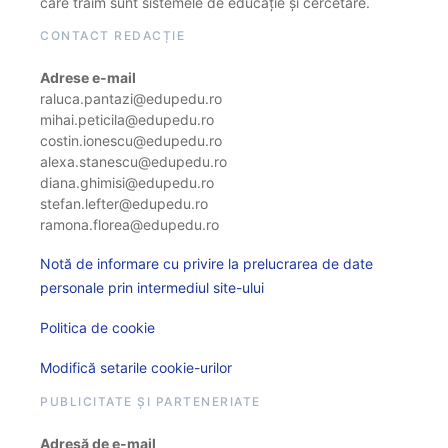
care trăim sunt sistemele de educație și cercetare.
CONTACT REDACȚIE
Adrese e-mail
raluca.pantazi@edupedu.ro
mihai.peticila@edupedu.ro
costin.ionescu@edupedu.ro
alexa.stanescu@edupedu.ro
diana.ghimisi@edupedu.ro
stefan.lefter@edupedu.ro
ramona.florea@edupedu.ro
Notă de informare cu privire la prelucrarea de date
personale prin intermediul site-ului
Politica de cookie
Modifică setarile cookie-urilor
PUBLICITATE ȘI PARTENERIATE
Adresă de e-mail