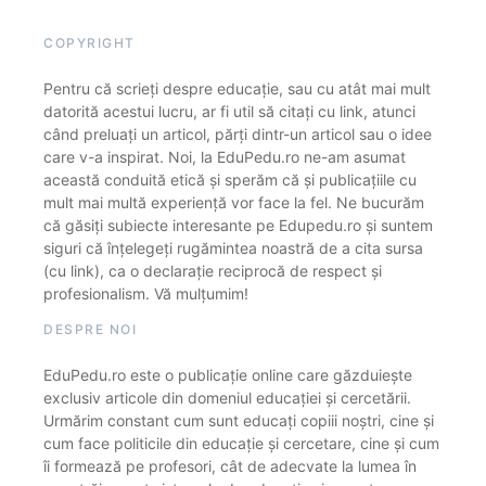
COPYRIGHT
Pentru că scrieți despre educație, sau cu atât mai mult
datorită acestui lucru, ar fi util să citați cu link, atunci
când preluați un articol, părți dintr-un articol sau o idee
care v-a inspirat. Noi, la EduPedu.ro ne-am asumat
această conduită etică și sperăm că și publicațiile cu
mult mai multă experiență vor face la fel. Ne bucurăm
că găsiți subiecte interesante pe Edupedu.ro și suntem
siguri că înțelegeți rugămintea noastră de a cita sursa
(cu link), ca o declarație reciprocă de respect și
profesionalism. Vă mulțumim!
DESPRE NOI
EduPedu.ro este o publicație online care găzduiește
exclusiv articole din domeniul educației și cercetării.
Urmărim constant cum sunt educați copiii noștri, cine și
cum face politicile din educație și cercetare, cine și cum
îi formează pe profesori, cât de adecvate la lumea în