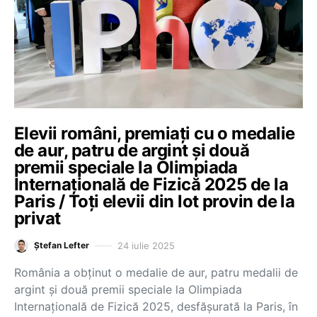
Elevii români, premiați cu o medalie
de aur, patru de argint și două
premii speciale la Olimpiada
Internațională de Fizică 2025 de la
Paris / Toți elevii din lot provin de la
privat
24 iulie 2025
Ștefan Lefter
România a obținut o medalie de aur, patru medalii de
argint și două premii speciale la Olimpiada
Internațională de Fizică 2025, desfășurată la Paris, în