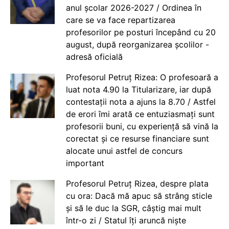
anul școlar 2026-2027 / Ordinea în
care se va face repartizarea
profesorilor pe posturi începând cu 20
august, după reorganizarea școlilor -
adresă oficială
Profesorul Petruț Rizea: O profesoară a
luat nota 4.90 la Titularizare, iar după
contestații nota a ajuns la 8.70 / Astfel
de erori îmi arată ce entuziasmați sunt
profesorii buni, cu experiență să vină la
corectat și ce resurse financiare sunt
alocate unui astfel de concurs
important
Profesorul Petruț Rizea, despre plata
cu ora: Dacă mă apuc să strâng sticle
și să le duc la SGR, câștig mai mult
într-o zi / Statul îți aruncă niște