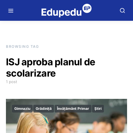
BROWSING TAG
ISJ aproba planul de
scolarizare
1 post
Gimnaziu
Grădiniță
Învățământ Primar
Știri