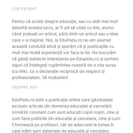
COPYRIGHT
Pentru că scrieți despre educație, sau cu atât mai mult
datorită acestui lucru, ar fi util să citați cu link, atunci
când preluați un articol, părți dintr-un articol sau o idee
care v-a inspirat. Noi, la EduPedu.ro ne-am asumat
această conduită etică și sperăm că și publicațiile cu
mult mai multă experiență vor face la fel. Ne bucurăm
că găsiți subiecte interesante pe Edupedu.ro și suntem
siguri că înțelegeți rugămintea noastră de a cita sursa
(cu link), ca o declarație reciprocă de respect și
profesionalism. Vă mulțumim!
DESPRE NOI
EduPedu.ro este o publicație online care găzduiește
exclusiv articole din domeniul educației și cercetării.
Urmărim constant cum sunt educați copiii noștri, cine și
cum face politicile din educație și cercetare, cine și cum
îi formează pe profesori, cât de adecvate la lumea în
care trăim sunt sistemele de educație și cercetare.