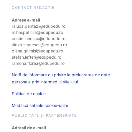
CONTACT REDACȚIE
Adrese e-mail
raluca.pantazi@edupedu.ro
mihai.peticila@edupedu.ro
costin.ionescu@edupedu.ro
alexa.stanescu@edupedu.ro
diana.ghimisi@edupedu.ro
stefan.lefter@edupedu.ro
ramona.florea@edupedu.ro
Notă de informare cu privire la prelucrarea de date
personale prin intermediul site-ului
Politica de cookie
Modifică setarile cookie-urilor
PUBLICITATE ȘI PARTENERIATE
Adresă de e-mail