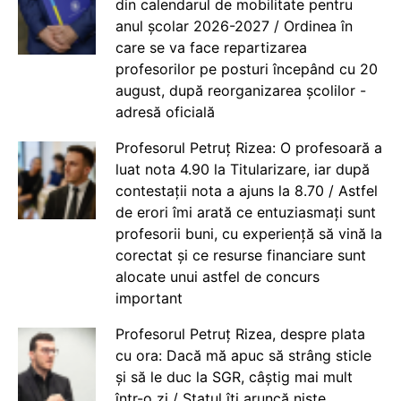
din calendarul de mobilitate pentru
anul școlar 2026-2027 / Ordinea în
care se va face repartizarea
profesorilor pe posturi începând cu 20
august, după reorganizarea școlilor -
adresă oficială
Profesorul Petruț Rizea: O profesoară a
luat nota 4.90 la Titularizare, iar după
contestații nota a ajuns la 8.70 / Astfel
de erori îmi arată ce entuziasmați sunt
profesorii buni, cu experiență să vină la
corectat și ce resurse financiare sunt
alocate unui astfel de concurs
important
Profesorul Petruț Rizea, despre plata
cu ora: Dacă mă apuc să strâng sticle
și să le duc la SGR, câștig mai mult
într-o zi / Statul îți aruncă niște