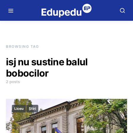
BROWSING TAG
isj nu sustine balul
bobocilor
2 posts
Liceu
Știri