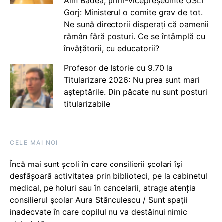
Alin Badea, prim-vicepreședinte USLI
Gorj: Ministerul o comite grav de tot.
Ne sună directorii disperați că oamenii
rămân fără posturi. Ce se întâmplă cu
învățătorii, cu educatorii?
Profesor de Istorie cu 9.70 la
Titularizare 2026: Nu prea sunt mari
așteptările. Din păcate nu sunt posturi
titularizabile
CELE MAI NOI
Încă mai sunt școli în care consilierii școlari își
desfășoară activitatea prin biblioteci, pe la cabinetul
medical, pe holuri sau în cancelarii, atrage atenția
consilierul școlar Aura Stănculescu / Sunt spații
inadecvate în care copilul nu va destăinui nimic