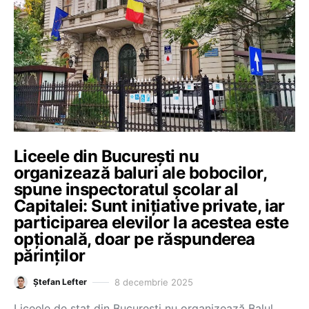
Liceele din București nu
organizează baluri ale bobocilor,
spune inspectoratul școlar al
Capitalei: Sunt inițiative private, iar
participarea elevilor la acestea este
opțională, doar pe răspunderea
părinților
8 decembrie 2025
Ștefan Lefter
Liceele de stat din București nu organizează Balul