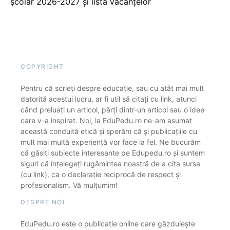
școlar 2026-2027 și lista vacanțelor
COPYRIGHT
Pentru că scrieți despre educație, sau cu atât mai mult
datorită acestui lucru, ar fi util să citați cu link, atunci
când preluați un articol, părți dintr-un articol sau o idee
care v-a inspirat. Noi, la EduPedu.ro ne-am asumat
această conduită etică și sperăm că și publicațiile cu
mult mai multă experiență vor face la fel. Ne bucurăm
că găsiți subiecte interesante pe Edupedu.ro și suntem
siguri că înțelegeți rugămintea noastră de a cita sursa
(cu link), ca o declarație reciprocă de respect și
profesionalism. Vă mulțumim!
DESPRE NOI
EduPedu.ro este o publicație online care găzduiește