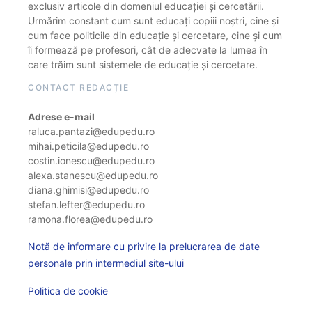
exclusiv articole din domeniul educației și cercetării.
Urmărim constant cum sunt educați copiii noștri, cine și
cum face politicile din educație și cercetare, cine și cum
îi formează pe profesori, cât de adecvate la lumea în
care trăim sunt sistemele de educație și cercetare.
CONTACT REDACȚIE
Adrese e-mail
raluca.pantazi@edupedu.ro
mihai.peticila@edupedu.ro
costin.ionescu@edupedu.ro
alexa.stanescu@edupedu.ro
diana.ghimisi@edupedu.ro
stefan.lefter@edupedu.ro
ramona.florea@edupedu.ro
Notă de informare cu privire la prelucrarea de date
personale prin intermediul site-ului
Politica de cookie