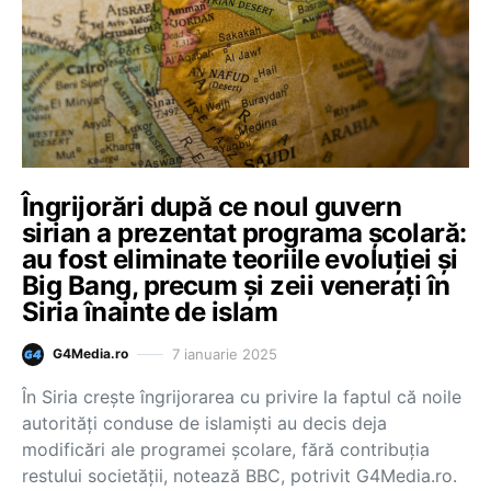
Îngrijorări după ce noul guvern
sirian a prezentat programa școlară:
au fost eliminate teoriile evoluției și
Big Bang, precum și zeii venerați în
Siria înainte de islam
7 ianuarie 2025
G4Media.ro
În Siria crește îngrijorarea cu privire la faptul că noile
autorități conduse de islamiști au decis deja
modificări ale programei școlare, fără contribuția
restului societății, notează BBC, potrivit G4Media.ro.