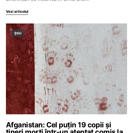
Vezi articolul
Știri
Afganistan: Cel puțin 19 copii și
tineri morți într-un atentat comis la