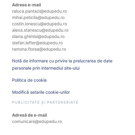
Adrese e-mail
raluca.pantazi@edupedu.ro
mihai.peticila@edupedu.ro
costin.ionescu@edupedu.ro
alexa.stanescu@edupedu.ro
diana.ghimisi@edupedu.ro
stefan.lefter@edupedu.ro
ramona.florea@edupedu.ro
Notă de informare cu privire la prelucrarea de date
personale prin intermediul site-ului
Politica de cookie
Modifică setarile cookie-urilor
PUBLICITATE ȘI PARTENERIATE
Adresă de e-mail
comunicare@edupedu.ro