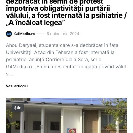
dezbrăcat în semn de protest
împotriva obligativității purtării
vălului, a fost internată la psihiatrie /
„A încălcat legea”
6 noiembrie 2024
G4Media.ro
Ahou Daryaei, studenta care s-a dezbrăcat în fața
Universității Azad din Teheran a fost internată la
psihiatrie, anunță Corriere della Sera, scrie
G4Media.ro. „Ea nu a respectat obligația privind vălul
și…
Vezi articolul
Știri