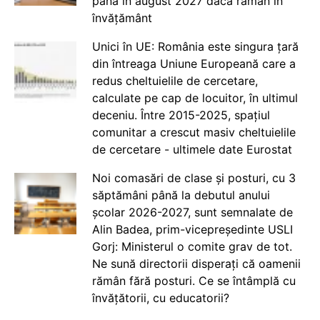
până în august 2027 dacă rămân în
învățământ
Unici în UE: România este singura țară
din întreaga Uniune Europeană care a
redus cheltuielile de cercetare,
calculate pe cap de locuitor, în ultimul
deceniu. Între 2015-2025, spațiul
comunitar a crescut masiv cheltuielile
de cercetare - ultimele date Eurostat
Noi comasări de clase și posturi, cu 3
săptămâni până la debutul anului
școlar 2026-2027, sunt semnalate de
Alin Badea, prim-vicepreședinte USLI
Gorj: Ministerul o comite grav de tot.
Ne sună directorii disperați că oamenii
rămân fără posturi. Ce se întâmplă cu
învățătorii, cu educatorii?