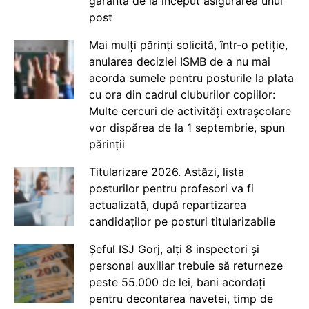
garanta de la început asigurarea unui
post
Mai mulți părinți solicită, într-o petiție,
anularea deciziei ISMB de a nu mai
acorda sumele pentru posturile la plata
cu ora din cadrul cluburilor copiilor:
Multe cercuri de activități extrașcolare
vor dispărea de la 1 septembrie, spun
părinții
Titularizare 2026. Astăzi, lista
posturilor pentru profesori va fi
actualizată, după repartizarea
candidaților pe posturi titularizabile
Șeful ISJ Gorj, alți 8 inspectori și
personal auxiliar trebuie să returneze
peste 55.000 de lei, bani acordați
pentru decontarea navetei, timp de