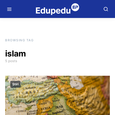
BROWSING TAG
islam
5 posts
Știri