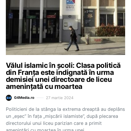
Vălul islamic în școli: Clasa politică
din Franța este indignată în urma
demisiei unei directoare de liceu
amenințată cu moartea
27 martie 2024
G4Media.ro
Politicieni de la stânga la extrema dreaptă au deplâns
un „eșec” în fața „mișcării islamiste”, după plecarea
directorului unui liceu parizian care a primit
amenințări cu moartea în urma unei…