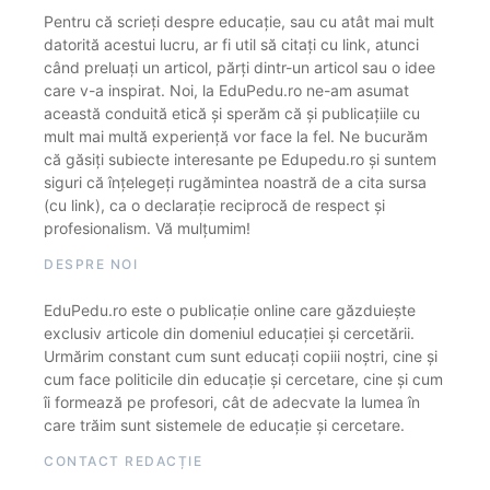
Pentru că scrieți despre educație, sau cu atât mai mult
datorită acestui lucru, ar fi util să citați cu link, atunci
când preluați un articol, părți dintr-un articol sau o idee
care v-a inspirat. Noi, la EduPedu.ro ne-am asumat
această conduită etică și sperăm că și publicațiile cu
mult mai multă experiență vor face la fel. Ne bucurăm
că găsiți subiecte interesante pe Edupedu.ro și suntem
siguri că înțelegeți rugămintea noastră de a cita sursa
(cu link), ca o declarație reciprocă de respect și
profesionalism. Vă mulțumim!
DESPRE NOI
EduPedu.ro este o publicație online care găzduiește
exclusiv articole din domeniul educației și cercetării.
Urmărim constant cum sunt educați copiii noștri, cine și
cum face politicile din educație și cercetare, cine și cum
îi formează pe profesori, cât de adecvate la lumea în
care trăim sunt sistemele de educație și cercetare.
CONTACT REDACȚIE