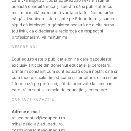
care v-a inspirat. Noi, la EduPedu.ro ne-am asumat
această conduită etică și sperăm că și publicațiile cu
mult mai multă experiență vor face la fel. Ne bucurăm
că găsiți subiecte interesante pe Edupedu.ro și suntem
siguri că înțelegeți rugămintea noastră de a cita sursa
(cu link), ca o declarație reciprocă de respect și
profesionalism. Vă mulțumim!
DESPRE NOI
EduPedu.ro este o publicație online care găzduiește
exclusiv articole din domeniul educației și cercetării.
Urmărim constant cum sunt educați copiii noștri, cine și
cum face politicile din educație și cercetare, cine și cum
îi formează pe profesori, cât de adecvate la lumea în
care trăim sunt sistemele de educație și cercetare.
CONTACT REDACȚIE
Adrese e-mail
raluca.pantazi@edupedu.ro
mihai.peticila@edupedu.ro
costin.ionescu@edupedu.ro