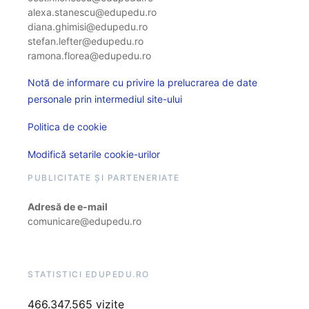
alexa.stanescu@edupedu.ro
diana.ghimisi@edupedu.ro
stefan.lefter@edupedu.ro
ramona.florea@edupedu.ro
Notă de informare cu privire la prelucrarea de date
personale prin intermediul site-ului
Politica de cookie
Modifică setarile cookie-urilor
PUBLICITATE ȘI PARTENERIATE
Adresă de e-mail
comunicare@edupedu.ro
STATISTICI EDUPEDU.RO
466.347.565 vizite