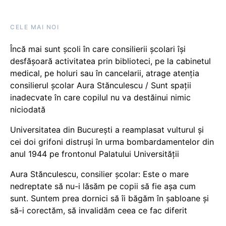
CELE MAI NOI
Încă mai sunt școli în care consilierii școlari își
desfășoară activitatea prin biblioteci, pe la cabinetul
medical, pe holuri sau în cancelarii, atrage atenția
consilierul școlar Aura Stănculescu / Sunt spații
inadecvate în care copilul nu va destăinui nimic
niciodată
Universitatea din București a reamplasat vulturul și
cei doi grifoni distruși în urma bombardamentelor din
anul 1944 pe frontonul Palatului Universității
Aura Stănculescu, consilier școlar: Este o mare
nedreptate să nu-i lăsăm pe copii să fie așa cum
sunt. Suntem prea dornici să îi băgăm în șabloane și
să-i corectăm, să invalidăm ceea ce fac diferit