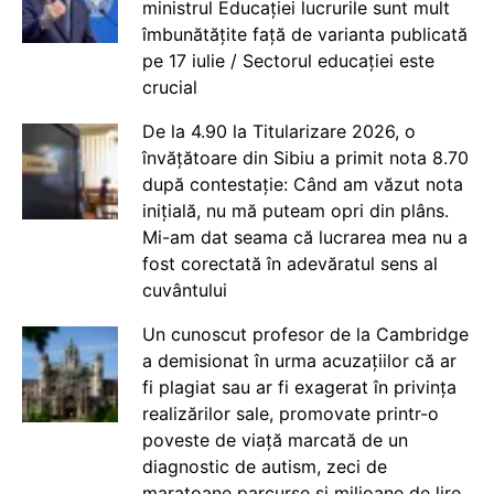
ministrul Educației lucrurile sunt mult
îmbunătățite față de varianta publicată
pe 17 iulie / Sectorul educației este
crucial
De la 4.90 la Titularizare 2026, o
învățătoare din Sibiu a primit nota 8.70
după contestație: Când am văzut nota
inițială, nu mă puteam opri din plâns.
Mi-am dat seama că lucrarea mea nu a
fost corectată în adevăratul sens al
cuvântului
Un cunoscut profesor de la Cambridge
a demisionat în urma acuzațiilor că ar
fi plagiat sau ar fi exagerat în privința
realizărilor sale, promovate printr-o
poveste de viață marcată de un
diagnostic de autism, zeci de
maratoane parcurse și milioane de lire