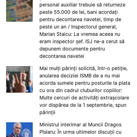
personal auxiliar trebuie să returneze
peste 55.000 de lei, bani acordați
pentru decontarea navetei, timp de
peste un an / Inspectorul general,
Marian Staicu: La vremea aceea nu
eram inspector șef. ISJ ne-a cerut să
depunem documente pentru
decontarea navetei
Mai mulți părinți solicită, într-o petiție,
anularea deciziei ISMB de a nu mai
acorda sumele pentru posturile la plata
cu ora din cadrul cluburilor copiilor:
Multe cercuri de activități extrașcolare
vor dispărea de la 1 septembrie, spun
părinții
Ministrul interimar al Muncii Dragos
Pîslaru: În urma ultimelor discuții cu