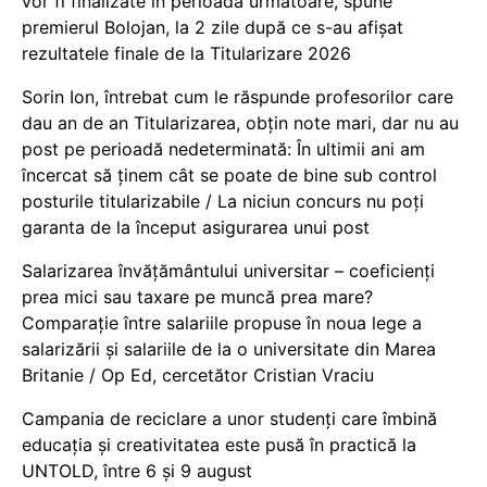
vor fi finalizate în perioada următoare, spune
premierul Bolojan, la 2 zile după ce s-au afișat
rezultatele finale de la Titularizare 2026
Sorin Ion, întrebat cum le răspunde profesorilor care
dau an de an Titularizarea, obțin note mari, dar nu au
post pe perioadă nedeterminată: În ultimii ani am
încercat să ținem cât se poate de bine sub control
posturile titularizabile / La niciun concurs nu poți
garanta de la început asigurarea unui post
Salarizarea învățământului universitar – coeficienți
prea mici sau taxare pe muncă prea mare?
Comparație între salariile propuse în noua lege a
salarizării și salariile de la o universitate din Marea
Britanie / Op Ed, cercetător Cristian Vraciu
Campania de reciclare a unor studenți care îmbină
educația și creativitatea este pusă în practică la
UNTOLD, între 6 și 9 august