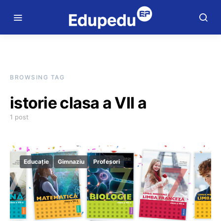
BROWSING TAG
istorie clasa a VII a
1 post
Educație
Gimnaziu
Profesori