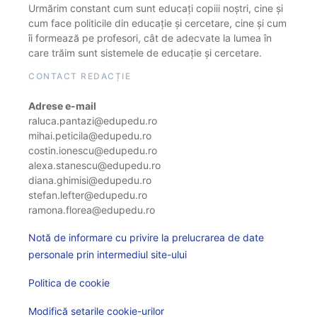
Urmărim constant cum sunt educați copiii noștri, cine și
cum face politicile din educație și cercetare, cine și cum
îi formează pe profesori, cât de adecvate la lumea în
care trăim sunt sistemele de educație și cercetare.
CONTACT REDACȚIE
Adrese e-mail
raluca.pantazi@edupedu.ro
mihai.peticila@edupedu.ro
costin.ionescu@edupedu.ro
alexa.stanescu@edupedu.ro
diana.ghimisi@edupedu.ro
stefan.lefter@edupedu.ro
ramona.florea@edupedu.ro
Notă de informare cu privire la prelucrarea de date
personale prin intermediul site-ului
Politica de cookie
Modifică setarile cookie-urilor