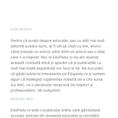
COPYRIGHT
Pentru că scrieți despre educație, sau cu atât mai mult
datorită acestui lucru, ar fi util să citați cu link, atunci
când preluați un articol, părți dintr-un articol sau o idee
care v-a inspirat. Noi, la EduPedu.ro ne-am asumat
această conduită etică și sperăm că și publicațiile cu
mult mai multă experiență vor face la fel. Ne bucurăm
că găsiți subiecte interesante pe Edupedu.ro și suntem
siguri că înțelegeți rugămintea noastră de a cita sursa
(cu link), ca o declarație reciprocă de respect și
profesionalism. Vă mulțumim!
DESPRE NOI
EduPedu.ro este o publicație online care găzduiește
exclusiv articole din domeniul educației și cercetării.