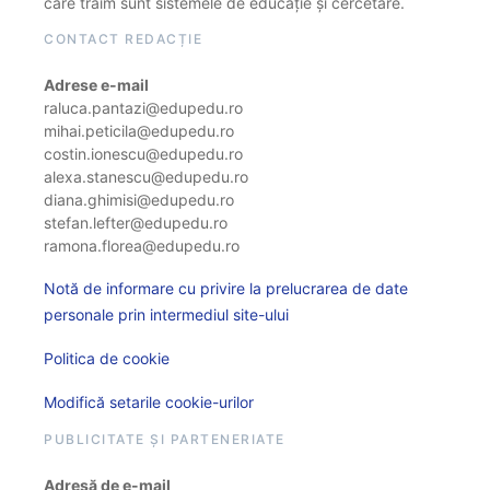
care trăim sunt sistemele de educație și cercetare.
CONTACT REDACȚIE
Adrese e-mail
raluca.pantazi@edupedu.ro
mihai.peticila@edupedu.ro
costin.ionescu@edupedu.ro
alexa.stanescu@edupedu.ro
diana.ghimisi@edupedu.ro
stefan.lefter@edupedu.ro
ramona.florea@edupedu.ro
Notă de informare cu privire la prelucrarea de date
personale prin intermediul site-ului
Politica de cookie
Modifică setarile cookie-urilor
PUBLICITATE ȘI PARTENERIATE
Adresă de e-mail