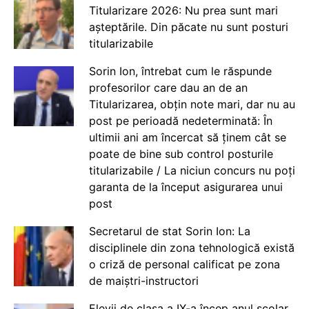
Titularizare 2026: Nu prea sunt mari
așteptările. Din păcate nu sunt posturi
titularizabile
Sorin Ion, întrebat cum le răspunde
profesorilor care dau an de an
Titularizarea, obțin note mari, dar nu au
post pe perioadă nedeterminată: În
ultimii ani am încercat să ținem cât se
poate de bine sub control posturile
titularizabile / La niciun concurs nu poți
garanta de la început asigurarea unui
post
Secretarul de stat Sorin Ion: La
disciplinele din zona tehnologică există
o criză de personal calificat pe zona
de maiștri-instructori
Elevii de clasa a IX-a încep anul școlar