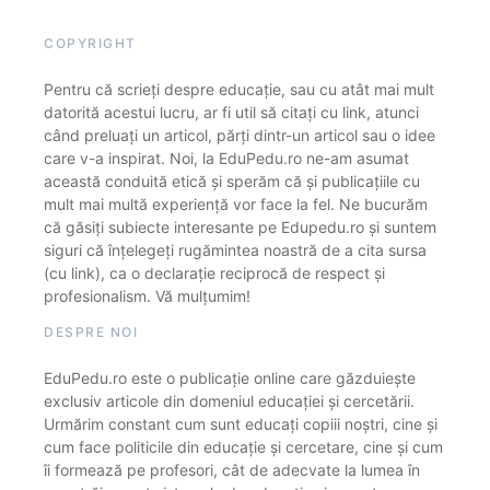
COPYRIGHT
Pentru că scrieți despre educație, sau cu atât mai mult
datorită acestui lucru, ar fi util să citați cu link, atunci
când preluați un articol, părți dintr-un articol sau o idee
care v-a inspirat. Noi, la EduPedu.ro ne-am asumat
această conduită etică și sperăm că și publicațiile cu
mult mai multă experiență vor face la fel. Ne bucurăm
că găsiți subiecte interesante pe Edupedu.ro și suntem
siguri că înțelegeți rugămintea noastră de a cita sursa
(cu link), ca o declarație reciprocă de respect și
profesionalism. Vă mulțumim!
DESPRE NOI
EduPedu.ro este o publicație online care găzduiește
exclusiv articole din domeniul educației și cercetării.
Urmărim constant cum sunt educați copiii noștri, cine și
cum face politicile din educație și cercetare, cine și cum
îi formează pe profesori, cât de adecvate la lumea în