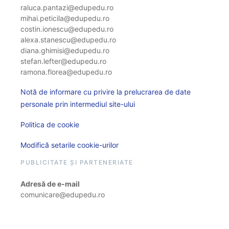
raluca.pantazi@edupedu.ro
mihai.peticila@edupedu.ro
costin.ionescu@edupedu.ro
alexa.stanescu@edupedu.ro
diana.ghimisi@edupedu.ro
stefan.lefter@edupedu.ro
ramona.florea@edupedu.ro
Notă de informare cu privire la prelucrarea de date
personale prin intermediul site-ului
Politica de cookie
Modifică setarile cookie-urilor
PUBLICITATE ȘI PARTENERIATE
Adresă de e-mail
comunicare@edupedu.ro