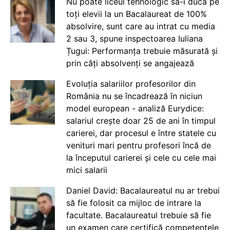
Nu poate liceul tehnologic să-i ducă pe
toți elevii la un Bacalaureat de 100%
absolvire, sunt care au intrat cu media
2 sau 3, spune inspectoarea Iuliana
Țugui: Performanța trebuie măsurată și
prin câți absolvenți se angajează
Evoluția salariilor profesorilor din
România nu se încadrează în niciun
model european - analiză Eurydice:
salariul crește doar 25 de ani în timpul
carierei, dar procesul e între statele cu
venituri mari pentru profesori încă de
la începutul carierei și cele cu cele mai
mici salarii
Daniel David: Bacalaureatul nu ar trebui
să fie folosit ca mijloc de intrare la
facultate. Bacalaureatul trebuie să fie
un examen care certifică competențele