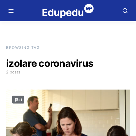
BROWSING TAG
izolare coronavirus
2 posts
Știri