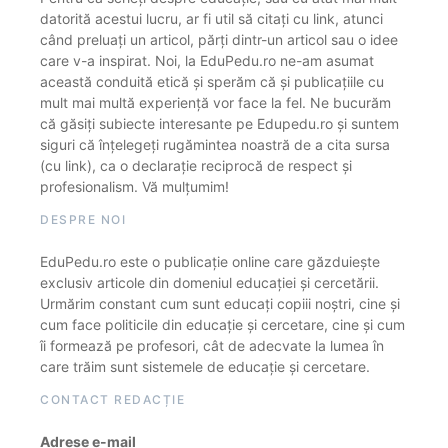
datorită acestui lucru, ar fi util să citați cu link, atunci
când preluați un articol, părți dintr-un articol sau o idee
care v-a inspirat. Noi, la EduPedu.ro ne-am asumat
această conduită etică și sperăm că și publicațiile cu
mult mai multă experiență vor face la fel. Ne bucurăm
că găsiți subiecte interesante pe Edupedu.ro și suntem
siguri că înțelegeți rugămintea noastră de a cita sursa
(cu link), ca o declarație reciprocă de respect și
profesionalism. Vă mulțumim!
DESPRE NOI
EduPedu.ro este o publicație online care găzduiește
exclusiv articole din domeniul educației și cercetării.
Urmărim constant cum sunt educați copiii noștri, cine și
cum face politicile din educație și cercetare, cine și cum
îi formează pe profesori, cât de adecvate la lumea în
care trăim sunt sistemele de educație și cercetare.
CONTACT REDACȚIE
Adrese e-mail