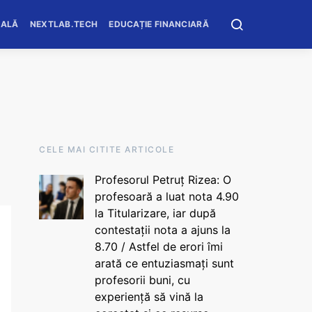
OALĂ
NEXTLAB.TECH
EDUCAȚIE FINANCIARĂ
CELE MAI CITITE ARTICOLE
Profesorul Petruț Rizea: O
profesoară a luat nota 4.90
la Titularizare, iar după
contestații nota a ajuns la
8.70 / Astfel de erori îmi
arată ce entuziasmați sunt
profesorii buni, cu
experiență să vină la