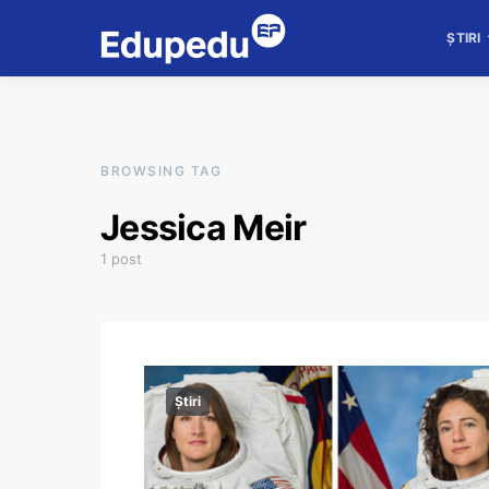
ȘTIRI
BROWSING TAG
Jessica Meir
1 post
Știri