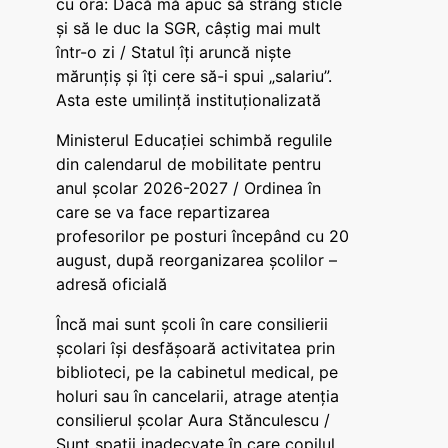
cu ora: Dacă mă apuc să strâng sticle
și să le duc la SGR, câștig mai mult
într-o zi / Statul îți aruncă niște
mărunțiș și îți cere să-i spui „salariu”.
Asta este umilință instituționalizată
Ministerul Educației schimbă regulile
din calendarul de mobilitate pentru
anul școlar 2026-2027 / Ordinea în
care se va face repartizarea
profesorilor pe posturi începând cu 20
august, după reorganizarea școlilor –
adresă oficială
Încă mai sunt școli în care consilierii
școlari își desfășoară activitatea prin
biblioteci, pe la cabinetul medical, pe
holuri sau în cancelarii, atrage atenția
consilierul școlar Aura Stănculescu /
Sunt spații inadecvate în care copilul