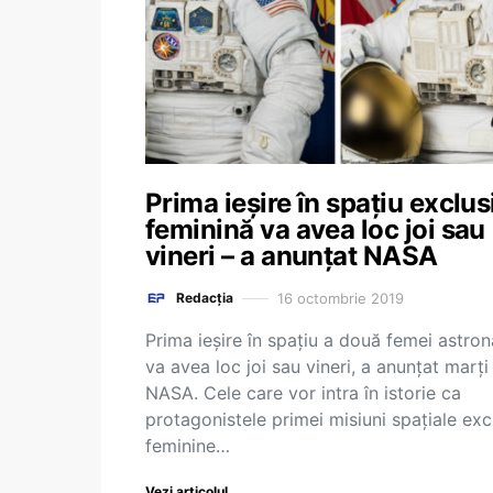
Prima ieșire în spațiu exclus
feminină va avea loc joi sau
vineri – a anunțat NASA
16 octombrie 2019
Redacția
Prima ieşire în spațiu a două femei astron
va avea loc joi sau vineri, a anunţat marți
NASA. Cele care vor intra în istorie ca
protagonistele primei misiuni spațiale exc
feminine…
Vezi articolul