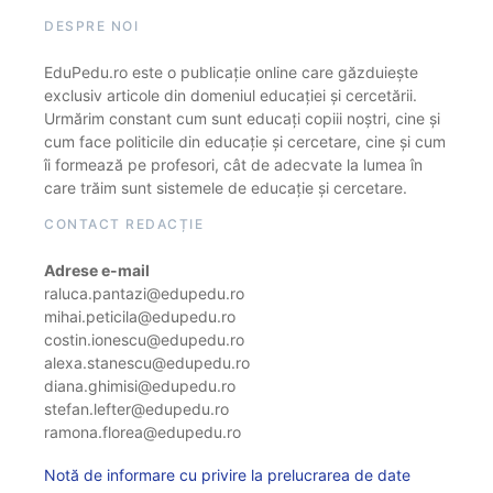
DESPRE NOI
EduPedu.ro este o publicație online care găzduiește
exclusiv articole din domeniul educației și cercetării.
Urmărim constant cum sunt educați copiii noștri, cine și
cum face politicile din educație și cercetare, cine și cum
îi formează pe profesori, cât de adecvate la lumea în
care trăim sunt sistemele de educație și cercetare.
CONTACT REDACȚIE
Adrese e-mail
raluca.pantazi@edupedu.ro
mihai.peticila@edupedu.ro
costin.ionescu@edupedu.ro
alexa.stanescu@edupedu.ro
diana.ghimisi@edupedu.ro
stefan.lefter@edupedu.ro
ramona.florea@edupedu.ro
Notă de informare cu privire la prelucrarea de date