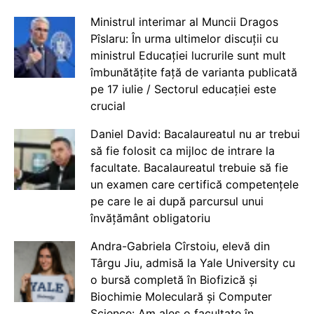
Ministrul interimar al Muncii Dragos
Pîslaru: În urma ultimelor discuții cu
ministrul Educației lucrurile sunt mult
îmbunătățite față de varianta publicată
pe 17 iulie / Sectorul educației este
crucial
Daniel David: Bacalaureatul nu ar trebui
să fie folosit ca mijloc de intrare la
facultate. Bacalaureatul trebuie să fie
un examen care certifică competențele
pe care le ai după parcursul unui
învățământ obligatoriu
Andra-Gabriela Cîrstoiu, elevă din
Târgu Jiu, admisă la Yale University cu
o bursă completă în Biofizică și
Biochimie Moleculară și Computer
Science: Am ales o facultate în