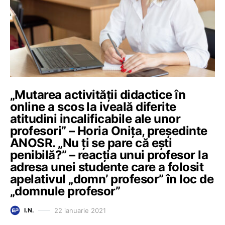
„Mutarea activității didactice în
online a scos la iveală diferite
atitudini incalificabile ale unor
profesori” – Horia Onița, președinte
ANOSR. „Nu ți se pare că ești
penibilă?” – reacția unui profesor la
adresa unei studente care a folosit
apelativul „domn’ profesor” în loc de
„domnule profesor”
22 ianuarie 2021
I.N.