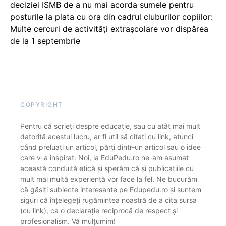
deciziei ISMB de a nu mai acorda sumele pentru
posturile la plata cu ora din cadrul cluburilor copiilor:
Multe cercuri de activități extrașcolare vor dispărea
de la 1 septembrie
COPYRIGHT
Pentru că scrieți despre educație, sau cu atât mai mult
datorită acestui lucru, ar fi util să citați cu link, atunci
când preluați un articol, părți dintr-un articol sau o idee
care v-a inspirat. Noi, la EduPedu.ro ne-am asumat
această conduită etică și sperăm că și publicațiile cu
mult mai multă experiență vor face la fel. Ne bucurăm
că găsiți subiecte interesante pe Edupedu.ro și suntem
siguri că înțelegeți rugămintea noastră de a cita sursa
(cu link), ca o declarație reciprocă de respect și
profesionalism. Vă mulțumim!