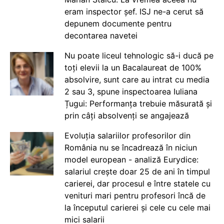
eram inspector șef. ISJ ne-a cerut să
depunem documente pentru
decontarea navetei
Nu poate liceul tehnologic să-i ducă pe
toți elevii la un Bacalaureat de 100%
absolvire, sunt care au intrat cu media
2 sau 3, spune inspectoarea Iuliana
Țugui: Performanța trebuie măsurată și
prin câți absolvenți se angajează
Evoluția salariilor profesorilor din
România nu se încadrează în niciun
model european - analiză Eurydice:
salariul crește doar 25 de ani în timpul
carierei, dar procesul e între statele cu
venituri mari pentru profesori încă de
la începutul carierei și cele cu cele mai
mici salarii