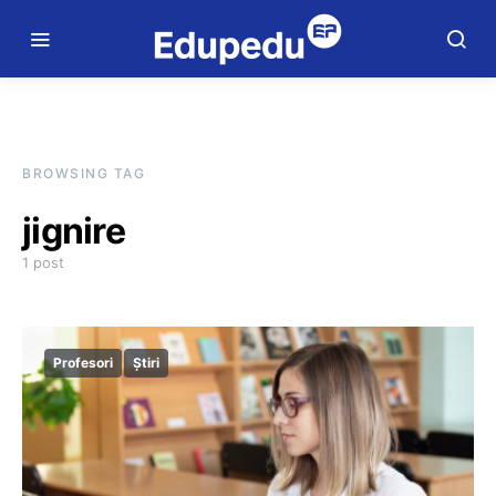
BROWSING TAG
jignire
1 post
Profesori
Știri