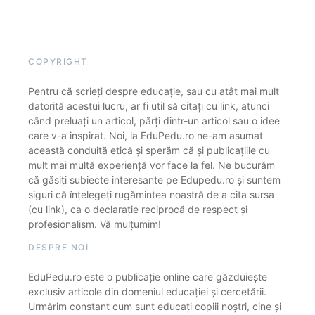
COPYRIGHT
Pentru că scrieți despre educație, sau cu atât mai mult
datorită acestui lucru, ar fi util să citați cu link, atunci
când preluați un articol, părți dintr-un articol sau o idee
care v-a inspirat. Noi, la EduPedu.ro ne-am asumat
această conduită etică și sperăm că și publicațiile cu
mult mai multă experiență vor face la fel. Ne bucurăm
că găsiți subiecte interesante pe Edupedu.ro și suntem
siguri că înțelegeți rugămintea noastră de a cita sursa
(cu link), ca o declarație reciprocă de respect și
profesionalism. Vă mulțumim!
DESPRE NOI
EduPedu.ro este o publicație online care găzduiește
exclusiv articole din domeniul educației și cercetării.
Urmărim constant cum sunt educați copiii noștri, cine și