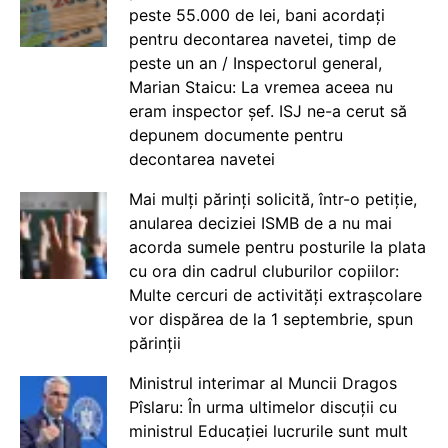
peste 55.000 de lei, bani acordați
pentru decontarea navetei, timp de
peste un an / Inspectorul general,
Marian Staicu: La vremea aceea nu
eram inspector șef. ISJ ne-a cerut să
depunem documente pentru
decontarea navetei
Mai mulți părinți solicită, într-o petiție,
anularea deciziei ISMB de a nu mai
acorda sumele pentru posturile la plata
cu ora din cadrul cluburilor copiilor:
Multe cercuri de activități extrașcolare
vor dispărea de la 1 septembrie, spun
părinții
Ministrul interimar al Muncii Dragos
Pîslaru: În urma ultimelor discuții cu
ministrul Educației lucrurile sunt mult