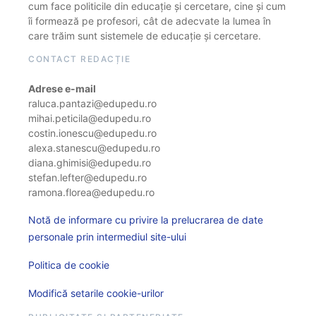
cum face politicile din educație și cercetare, cine și cum
îi formează pe profesori, cât de adecvate la lumea în
care trăim sunt sistemele de educație și cercetare.
CONTACT REDACȚIE
Adrese e-mail
raluca.pantazi@edupedu.ro
mihai.peticila@edupedu.ro
costin.ionescu@edupedu.ro
alexa.stanescu@edupedu.ro
diana.ghimisi@edupedu.ro
stefan.lefter@edupedu.ro
ramona.florea@edupedu.ro
Notă de informare cu privire la prelucrarea de date
personale prin intermediul site-ului
Politica de cookie
Modifică setarile cookie-urilor