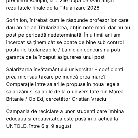
premierul Bolojan, la 2 zile după ce s-au afișat
rezultatele finale de la Titularizare 2026
Sorin Ion, întrebat cum le răspunde profesorilor care
dau an de an Titularizarea, obțin note mari, dar nu au
post pe perioadă nedeterminată: În ultimii ani am
încercat să ținem cât se poate de bine sub control
posturile titularizabile / La niciun concurs nu poți
garanta de la început asigurarea unui post
Salarizarea învățământului universitar – coeficienți
prea mici sau taxare pe muncă prea mare?
Comparație între salariile propuse în noua lege a
salarizării și salariile de la o universitate din Marea
Britanie / Op Ed, cercetător Cristian Vraciu
Campania de reciclare a unor studenți care îmbină
educația și creativitatea este pusă în practică la
UNTOLD, între 6 și 9 august