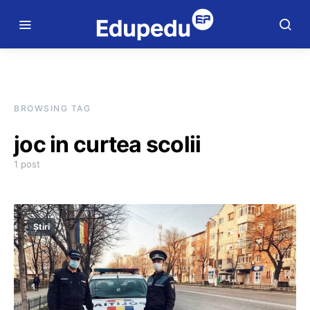
BROWSING TAG
joc in curtea scolii
1 post
Știri