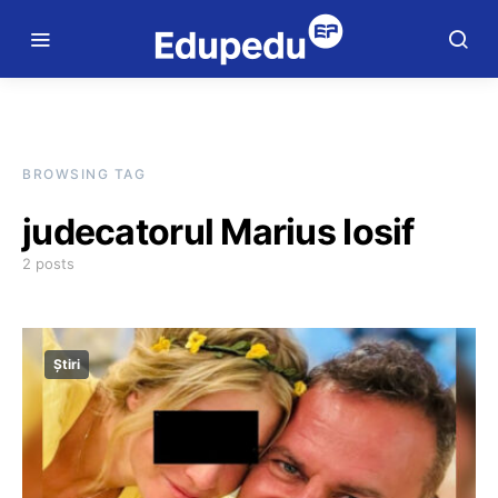
BROWSING TAG
judecatorul Marius Iosif
2 posts
Știri