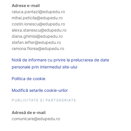
Adrese e-mail
raluca.pantazi@edupedu.ro
mihai.peticila@edupedu.ro
costin.ionescu@edupedu.ro
alexa.stanescu@edupedu.ro
diana.ghimisi@edupedu.ro
stefan.lefter@edupedu.ro
ramona.florea@edupedu.ro
Notă de informare cu privire la prelucrarea de date
personale prin intermediul site-ului
Politica de cookie
Modifică setarile cookie-urilor
PUBLICITATE ȘI PARTENERIATE
Adresă de e-mail
comunicare@edupedu.ro