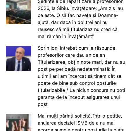
Ședințele de repartizare a profesorilor
2026, la Sibiu. Învățătoare: „Am zis iau
ce este. O să fac naveta și Doamne-
ajută, dar dacă în doi,trei ani nu
reușesc să mă titularizez nu cred că
mai rămân în învățământ”
Sorin Ion, întrebat cum le răspunde
profesorilor care dau an de an
Titularizarea, obțin note mari, dar nu au
post pe perioadă nedeterminată: În
ultimii ani am încercat să ținem cât se
poate de bine sub control posturile
titularizabile / La niciun concurs nu poți
garanta de la început asigurarea unui
post
Mai mulți părinți solicită, într-o petiție,
anularea deciziei ISMB de a nu mai
acorda sumele pentru posturile la plata