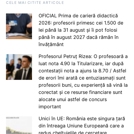
CELE MAI CITITE ARTICOLE
OFICIAL Prima de carieră didactică
2026: profesorii primesc cei 1.500 de
lei până la 31 august și îi pot folosi
până în august 2027 dacă rămân în
învățământ
Profesorul Petruț Rizea: O profesoară a
luat nota 4.90 la Titularizare, iar după
contestații nota a ajuns la 8.70 / Astfel
de erori îmi arată ce entuziasmați sunt
profesorii buni, cu experiență să vină la
corectat și ce resurse financiare sunt
alocate unui astfel de concurs
important
Unici în UE: România este singura țară
din întreaga Uniune Europeană care a
redus cheltuielile de cercetare,