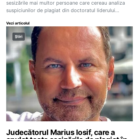
sesizările mai multor persoane care cereau analiza
suspiciunilor de plagiat din doctoratul liderului…
Vezi articolul
Știri
Judecătorul Marius Iosif, care a