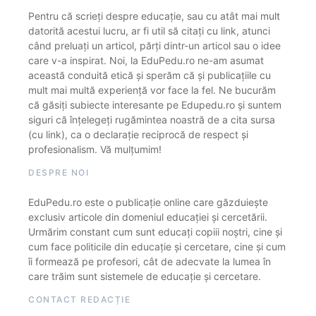
Pentru că scrieți despre educație, sau cu atât mai mult
datorită acestui lucru, ar fi util să citați cu link, atunci
când preluați un articol, părți dintr-un articol sau o idee
care v-a inspirat. Noi, la EduPedu.ro ne-am asumat
această conduită etică și sperăm că și publicațiile cu
mult mai multă experiență vor face la fel. Ne bucurăm
că găsiți subiecte interesante pe Edupedu.ro și suntem
siguri că înțelegeți rugămintea noastră de a cita sursa
(cu link), ca o declarație reciprocă de respect și
profesionalism. Vă mulțumim!
DESPRE NOI
EduPedu.ro este o publicație online care găzduiește
exclusiv articole din domeniul educației și cercetării.
Urmărim constant cum sunt educați copiii noștri, cine și
cum face politicile din educație și cercetare, cine și cum
îi formează pe profesori, cât de adecvate la lumea în
care trăim sunt sistemele de educație și cercetare.
CONTACT REDACȚIE