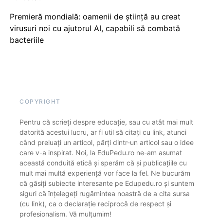
Premieră mondială: oamenii de știință au creat
virusuri noi cu ajutorul AI, capabili să combată
bacteriile
COPYRIGHT
Pentru că scrieți despre educație, sau cu atât mai mult
datorită acestui lucru, ar fi util să citați cu link, atunci
când preluați un articol, părți dintr-un articol sau o idee
care v-a inspirat. Noi, la EduPedu.ro ne-am asumat
această conduită etică și sperăm că și publicațiile cu
mult mai multă experiență vor face la fel. Ne bucurăm
că găsiți subiecte interesante pe Edupedu.ro și suntem
siguri că înțelegeți rugămintea noastră de a cita sursa
(cu link), ca o declarație reciprocă de respect și
profesionalism. Vă mulțumim!