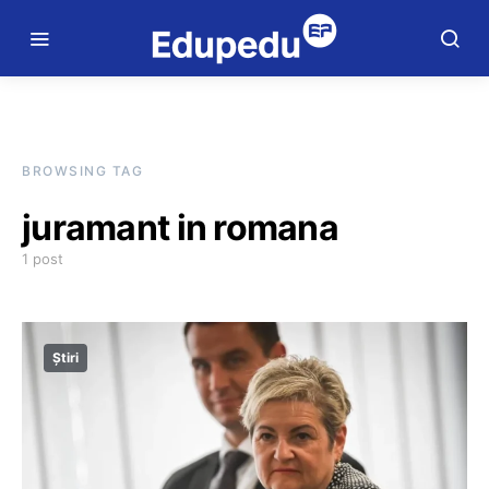
BROWSING TAG
juramant in romana
1 post
Știri