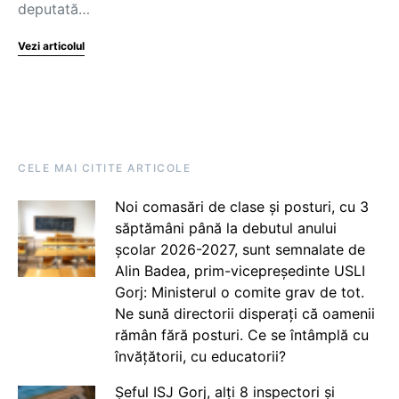
deputată…
Vezi articolul
CELE MAI CITITE ARTICOLE
Noi comasări de clase și posturi, cu 3
săptămâni până la debutul anului
școlar 2026-2027, sunt semnalate de
Alin Badea, prim-vicepreședinte USLI
Gorj: Ministerul o comite grav de tot.
Ne sună directorii disperați că oamenii
rămân fără posturi. Ce se întâmplă cu
învățătorii, cu educatorii?
Șeful ISJ Gorj, alți 8 inspectori și