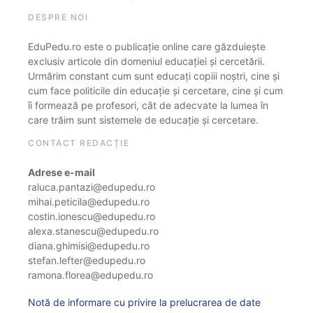
DESPRE NOI
EduPedu.ro este o publicație online care găzduiește
exclusiv articole din domeniul educației și cercetării.
Urmărim constant cum sunt educați copiii noștri, cine și
cum face politicile din educație și cercetare, cine și cum
îi formează pe profesori, cât de adecvate la lumea în
care trăim sunt sistemele de educație și cercetare.
CONTACT REDACȚIE
Adrese e-mail
raluca.pantazi@edupedu.ro
mihai.peticila@edupedu.ro
costin.ionescu@edupedu.ro
alexa.stanescu@edupedu.ro
diana.ghimisi@edupedu.ro
stefan.lefter@edupedu.ro
ramona.florea@edupedu.ro
Notă de informare cu privire la prelucrarea de date