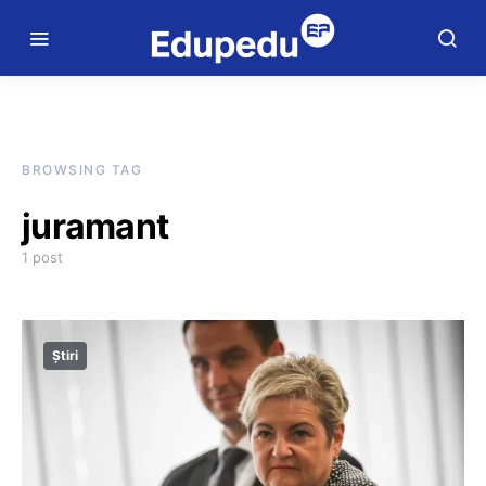
BROWSING TAG
juramant
1 post
Știri