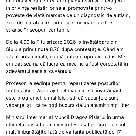
în urma acuzațiilor că ar fi plagiat sau ar fi exagerat
în privința realizărilor sale, promovate printr-o
poveste de viață marcată de un diagnostic de autism,
zeci de maratoane parcurse și milioane de lire
strânse în scopuri caritabile
De la 4.90 la Titularizare 2026, o învățătoare din
Sibiu a primit nota 8.70 după contestație: Când am
văzut nota inițială, nu mă puteam opri din plâns. Mi-
am dat seama că lucrarea mea nu a fost corectată în
adevăratul sens al cuvântului
Profesor, la ședința pentru repartizarea posturilor
titularizabile: Avantajul cel mai mare în învățământ
este programul, e mai lejer, știi că vacanțele sunt
vacanţe, știi că te poți bucura de un anumit timp liber
Ministrul interimar al Muncii Dragos Pîslaru: În urma
ultimelor discuții cu ministrul Educației lucrurile sunt
mult îmbunătățite față de varianta publicată pe 17