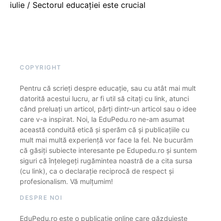
iulie / Sectorul educației este crucial
COPYRIGHT
Pentru că scrieți despre educație, sau cu atât mai mult
datorită acestui lucru, ar fi util să citați cu link, atunci
când preluați un articol, părți dintr-un articol sau o idee
care v-a inspirat. Noi, la EduPedu.ro ne-am asumat
această conduită etică și sperăm că și publicațiile cu
mult mai multă experiență vor face la fel. Ne bucurăm
că găsiți subiecte interesante pe Edupedu.ro și suntem
siguri că înțelegeți rugămintea noastră de a cita sursa
(cu link), ca o declarație reciprocă de respect și
profesionalism. Vă mulțumim!
DESPRE NOI
EduPedu.ro este o publicație online care găzduiește