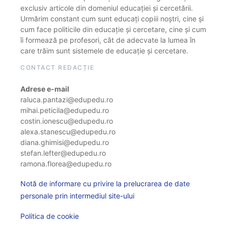
exclusiv articole din domeniul educației și cercetării.
Urmărim constant cum sunt educați copiii noștri, cine și
cum face politicile din educație și cercetare, cine și cum
îi formează pe profesori, cât de adecvate la lumea în
care trăim sunt sistemele de educație și cercetare.
CONTACT REDACȚIE
Adrese e-mail
raluca.pantazi@edupedu.ro
mihai.peticila@edupedu.ro
costin.ionescu@edupedu.ro
alexa.stanescu@edupedu.ro
diana.ghimisi@edupedu.ro
stefan.lefter@edupedu.ro
ramona.florea@edupedu.ro
Notă de informare cu privire la prelucrarea de date
personale prin intermediul site-ului
Politica de cookie