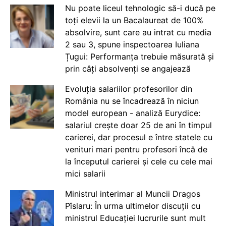
Nu poate liceul tehnologic să-i ducă pe
toți elevii la un Bacalaureat de 100%
absolvire, sunt care au intrat cu media
2 sau 3, spune inspectoarea Iuliana
Țugui: Performanța trebuie măsurată și
prin câți absolvenți se angajează
Evoluția salariilor profesorilor din
România nu se încadrează în niciun
model european - analiză Eurydice:
salariul crește doar 25 de ani în timpul
carierei, dar procesul e între statele cu
venituri mari pentru profesori încă de
la începutul carierei și cele cu cele mai
mici salarii
Ministrul interimar al Muncii Dragos
Pîslaru: În urma ultimelor discuții cu
ministrul Educației lucrurile sunt mult