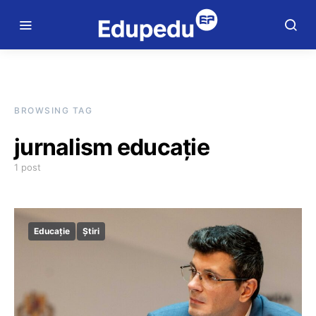
BROWSING TAG
jurnalism educație
1 post
Educație
Știri