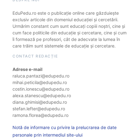
EduPedu.ro este o publicație online care găzduiește
exclusiv articole din domeniul educației și cercetării.
Urmărim constant cum sunt educați copiii noștri, cine și
cum face politicile din educație și cercetare, cine și cum
îi formează pe profesori, cât de adecvate la lumea în
care trăim sunt sistemele de educație și cercetare.
CONTACT REDACȚIE
Adrese e-mail
raluca.pantazi@edupedu.ro
mihai.peticila@edupedu.ro
costin.ionescu@edupedu.ro
alexa.stanescu@edupedu.ro
diana.ghimisi@edupedu.ro
stefan.lefter@edupedu.ro
ramona.florea@edupedu.ro
Notă de informare cu privire la prelucrarea de date
personale prin intermediul site-ului