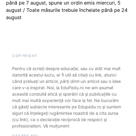
până pe 7 august, spune un ordin emis miercuri, 5
august / Toate măsurile trebuie încheiate până pe 24
august
COPYRIGHT
Pentru că scrieți despre educație, sau cu atât mai mult
datorită acestui lucru, ar fi util să citați cu link, atunci
când preluați un articol, părți dintr-un articol sau o idee
care v-a inspirat. Noi, la EduPedu.ro ne-am asumat
această conduită etică și sperăm că și publicațiile cu
mult mai multă experiență vor face la fel. Ne bucurăm
că găsiți subiecte interesante pe Edupedu.ro și suntem
siguri că înțelegeți rugămintea noastră de a cita sursa
(cu link), ca o declarație reciprocă de respect și
profesionalism. Vă mulțumim!
DESPRE NOI