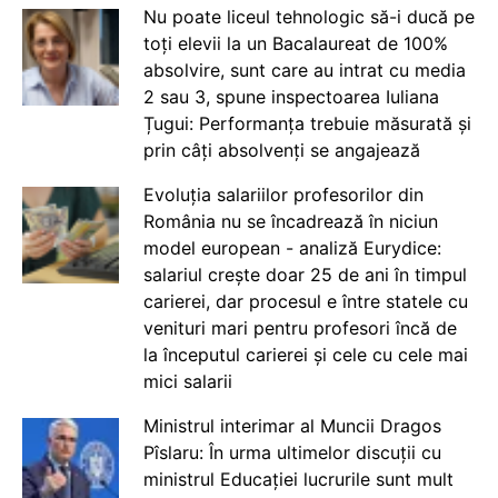
Nu poate liceul tehnologic să-i ducă pe
toți elevii la un Bacalaureat de 100%
absolvire, sunt care au intrat cu media
2 sau 3, spune inspectoarea Iuliana
Țugui: Performanța trebuie măsurată și
prin câți absolvenți se angajează
Evoluția salariilor profesorilor din
România nu se încadrează în niciun
model european - analiză Eurydice:
salariul crește doar 25 de ani în timpul
carierei, dar procesul e între statele cu
venituri mari pentru profesori încă de
la începutul carierei și cele cu cele mai
mici salarii
Ministrul interimar al Muncii Dragos
Pîslaru: În urma ultimelor discuții cu
ministrul Educației lucrurile sunt mult