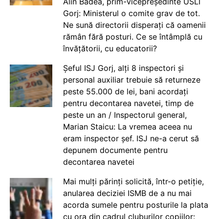
Alin Badea, prim-vicepreședinte USLI
Gorj: Ministerul o comite grav de tot.
Ne sună directorii disperați că oamenii
rămân fără posturi. Ce se întâmplă cu
învățătorii, cu educatorii?
Șeful ISJ Gorj, alți 8 inspectori și
personal auxiliar trebuie să returneze
peste 55.000 de lei, bani acordați
pentru decontarea navetei, timp de
peste un an / Inspectorul general,
Marian Staicu: La vremea aceea nu
eram inspector șef. ISJ ne-a cerut să
depunem documente pentru
decontarea navetei
Mai mulți părinți solicită, într-o petiție,
anularea deciziei ISMB de a nu mai
acorda sumele pentru posturile la plata
cu ora din cadrul cluburilor copiilor: