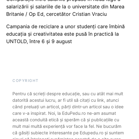
salarizării și salariile de la o universitate din Marea
Britanie / Op Ed, cercetător Cristian Vraciu
Campania de reciclare a unor studenți care îmbină
educația și creativitatea este pusă în practică la
UNTOLD, între 6 și 9 august
COPYRIGHT
Pentru că scrieți despre educație, sau cu atât mai mult
datorită acestui lucru, ar fi util să citați cu link, atunci
când preluați un articol, părți dintr-un articol sau o idee
care v-a inspirat. Noi, la EduPedu.ro ne-am asumat
această conduită etică și sperăm că și publicațiile cu
mult mai multă experiență vor face la fel. Ne bucurăm
că găsiți subiecte interesante pe Edupedu.ro și suntem