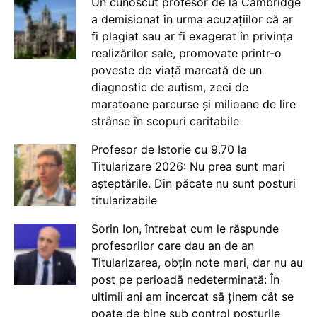
Un cunoscut profesor de la Cambridge
a demisionat în urma acuzațiilor că ar
fi plagiat sau ar fi exagerat în privința
realizărilor sale, promovate printr-o
poveste de viață marcată de un
diagnostic de autism, zeci de
maratoane parcurse și milioane de lire
strânse în scopuri caritabile
Profesor de Istorie cu 9.70 la
Titularizare 2026: Nu prea sunt mari
așteptările. Din păcate nu sunt posturi
titularizabile
Sorin Ion, întrebat cum le răspunde
profesorilor care dau an de an
Titularizarea, obțin note mari, dar nu au
post pe perioadă nedeterminată: În
ultimii ani am încercat să ținem cât se
poate de bine sub control posturile