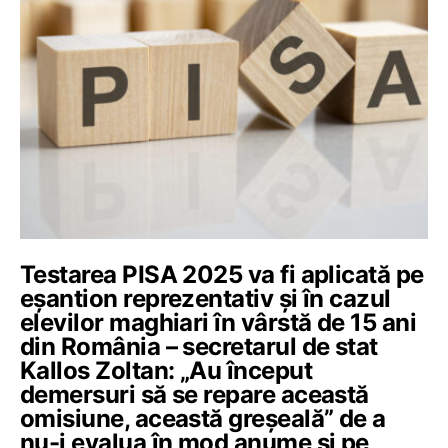
Testarea PISA 2025 va fi aplicată pe
eșantion reprezentativ și în cazul
elevilor maghiari în vârstă de 15 ani
din România – secretarul de stat
Kallos Zoltan: „Au început
demersuri să se repare această
omisiune, această greșeală” de a
nu-i evalua în mod anume și pe