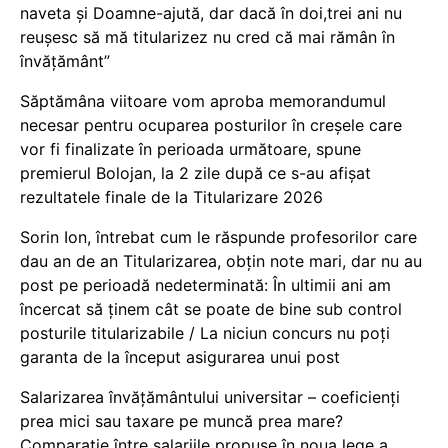
naveta și Doamne-ajută, dar dacă în doi,trei ani nu
reușesc să mă titularizez nu cred că mai rămân în
învățământ”
Săptămâna viitoare vom aproba memorandumul
necesar pentru ocuparea posturilor în creșele care
vor fi finalizate în perioada următoare, spune
premierul Bolojan, la 2 zile după ce s-au afișat
rezultatele finale de la Titularizare 2026
Sorin Ion, întrebat cum le răspunde profesorilor care
dau an de an Titularizarea, obțin note mari, dar nu au
post pe perioadă nedeterminată: În ultimii ani am
încercat să ținem cât se poate de bine sub control
posturile titularizabile / La niciun concurs nu poți
garanta de la început asigurarea unui post
Salarizarea învățământului universitar – coeficienți
prea mici sau taxare pe muncă prea mare?
Comparație între salariile propuse în noua lege a