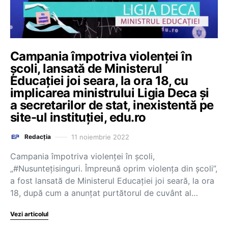
Campania împotriva violenței în
școli, lansată de Ministerul
Educației joi seara, la ora 18, cu
implicarea ministrului Ligia Deca și
a secretarilor de stat, inexistentă pe
site-ul instituției, edu.ro
11 noiembrie 2022
Redacția
Campania împotriva violenței în școli,
„#Nusuntețisinguri. Împreună oprim violența din școli”,
a fost lansată de Ministerul Educației joi seară, la ora
18, după cum a anunțat purtătorul de cuvânt al…
Vezi articolul