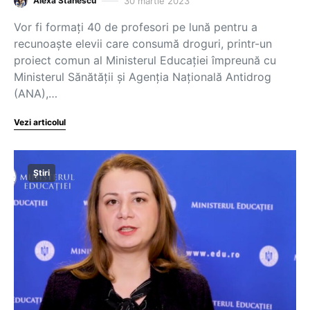
30 martie 2023
Alexa Stănescu
Vor fi formați 40 de profesori pe lună pentru a
recunoaște elevii care consumă droguri, printr-un
proiect comun al Ministerul Educației împreună cu
Ministerul Sănătății și Agenția Națională Antidrog
(ANA),…
Vezi articolul
Știri