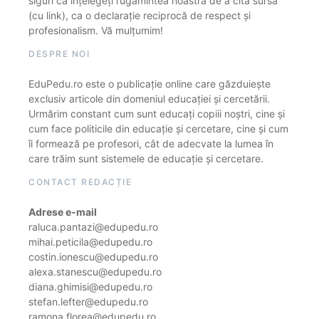
siguri că înțelegeți rugămintea noastră de a cita sursa
(cu link), ca o declarație reciprocă de respect și
profesionalism. Vă mulțumim!
DESPRE NOI
EduPedu.ro este o publicație online care găzduiește
exclusiv articole din domeniul educației și cercetării.
Urmărim constant cum sunt educați copiii noștri, cine și
cum face politicile din educație și cercetare, cine și cum
îi formează pe profesori, cât de adecvate la lumea în
care trăim sunt sistemele de educație și cercetare.
CONTACT REDACȚIE
Adrese e-mail
raluca.pantazi@edupedu.ro
mihai.peticila@edupedu.ro
costin.ionescu@edupedu.ro
alexa.stanescu@edupedu.ro
diana.ghimisi@edupedu.ro
stefan.lefter@edupedu.ro
ramona.florea@edupedu.ro