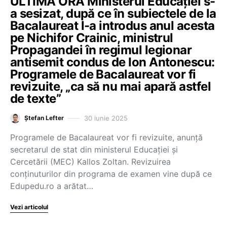
ULTIMA ORĂ Ministerul Educației s-
a sesizat, după ce în subiectele de la
Bacalaureat l-a introdus anul acesta
pe Nichifor Crainic, ministrul
Propagandei în regimul legionar
antisemit condus de Ion Antonescu:
Programele de Bacalaureat vor fi
revizuite, „ca să nu mai apară astfel
de texte”
30 iunie 2025
Ștefan Lefter
Programele de Bacalaureat vor fi revizuite, anunță
secretarul de stat din ministerul Educației și
Cercetării (MEC) Kallos Zoltan. Revizuirea
conținuturilor din programa de examen vine după ce
Edupedu.ro a arătat…
Vezi articolul