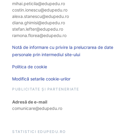
mihai.peticila@edupedu.ro
costin.ionescu@edupedu.ro
alexa.stanescu@edupedu.ro
diana.ghimisi@edupedu.ro
stefan.lefter@edupedu.ro
ramona.florea@edupedu.ro
Notă de informare cu privire la prelucrarea de date
personale prin intermediul site-ului
Politica de cookie
Modifică setarile cookie-urilor
PUBLICITATE ȘI PARTENERIATE
Adresă de e-mail
comunicare@edupedu.ro
STATISTICI EDUPEDU.RO