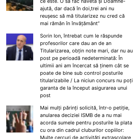
ce este. O să fac naveta și Doamne-
ajută, dar dacă în doi,trei ani nu
reușesc să mă titularizez nu cred că
mai rămân în învățământ”
Sorin Ion, întrebat cum le răspunde
profesorilor care dau an de an
Titularizarea, obțin note mari, dar nu au
post pe perioadă nedeterminată: În
ultimii ani am încercat să ținem cât se
poate de bine sub control posturile
titularizabile / La niciun concurs nu poți
garanta de la început asigurarea unui
post
Mai mulți părinți solicită, într-o petiție,
anularea deciziei ISMB de a nu mai
acorda sumele pentru posturile la plata
cu ora din cadrul cluburilor copiilor:
Multe cercuri de activități extrașcolare