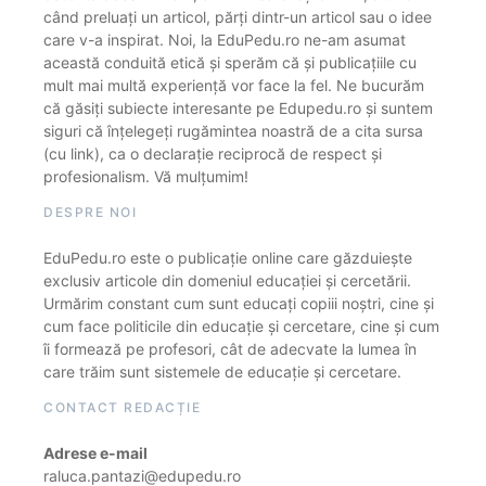
când preluați un articol, părți dintr-un articol sau o idee
care v-a inspirat. Noi, la EduPedu.ro ne-am asumat
această conduită etică și sperăm că și publicațiile cu
mult mai multă experiență vor face la fel. Ne bucurăm
că găsiți subiecte interesante pe Edupedu.ro și suntem
siguri că înțelegeți rugămintea noastră de a cita sursa
(cu link), ca o declarație reciprocă de respect și
profesionalism. Vă mulțumim!
DESPRE NOI
EduPedu.ro este o publicație online care găzduiește
exclusiv articole din domeniul educației și cercetării.
Urmărim constant cum sunt educați copiii noștri, cine și
cum face politicile din educație și cercetare, cine și cum
îi formează pe profesori, cât de adecvate la lumea în
care trăim sunt sistemele de educație și cercetare.
CONTACT REDACȚIE
Adrese e-mail
raluca.pantazi@edupedu.ro