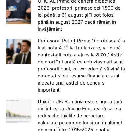
OFICIAL Prima de carieră didactică
2026: profesorii primesc cei 1.500 de
lei până la 31 august și îi pot folosi
până în august 2027 dacă rămân în
învățământ
Profesorul Petruț Rizea: O profesoară a
luat nota 4.90 la Titularizare, iar după
contestații nota a ajuns la 8.70 / Astfel
de erori îmi arată ce entuziasmați sunt
profesorii buni, cu experiență să vină la
corectat și ce resurse financiare sunt
alocate unui astfel de concurs
important
Unici în UE: România este singura țară
din întreaga Uniune Europeană care a
redus cheltuielile de cercetare,
calculate pe cap de locuitor, în ultimul
deceniu. Între 2015-2025, spațiul