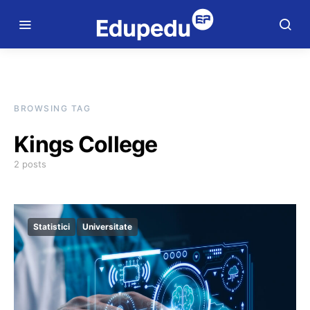
BROWSING TAG
Kings College
2 posts
Statistici
Universitate