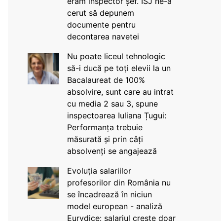
eram inspector șef. ISJ ne-a
cerut să depunem
documente pentru
decontarea navetei
Nu poate liceul tehnologic
să-i ducă pe toți elevii la un
Bacalaureat de 100%
absolvire, sunt care au intrat
cu media 2 sau 3, spune
inspectoarea Iuliana Țugui:
Performanța trebuie
măsurată și prin câți
absolvenți se angajează
Evoluția salariilor
profesorilor din România nu
se încadrează în niciun
model european - analiză
Eurydice: salariul crește doar