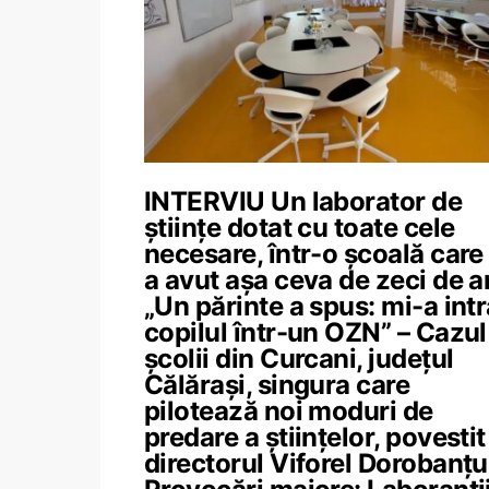
INTERVIU Un laborator de
științe dotat cu toate cele
necesare, într-o școală care
a avut așa ceva de zeci de an
„Un părinte a spus: mi-a intr
copilul într-un OZN” – Cazul
școlii din Curcani, județul
Călărași, singura care
pilotează noi moduri de
predare a științelor, povestit
directorul Viforel Dorobanțu