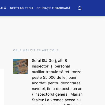
OALĂ
NEXTLAB.TECH
EDUCAȚIE FINANCIARĂ
CELE MAI CITITE ARTICOLE
Șeful ISJ Gorj, alți 8
inspectori și personal
auxiliar trebuie să returneze
peste 55.000 de lei, bani
acordați pentru decontarea
navetei, timp de peste un an
/ Inspectorul general, Marian
Staicu: La vremea aceea nu