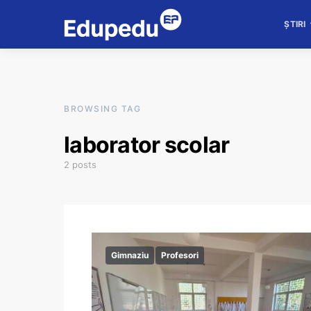
ȘTIRI
BROWSING TAG
laborator scolar
2 posts
Gimnaziu
Profesori