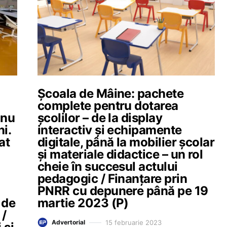
Școala de Mâine: pachete
complete pentru dotarea
 nu
școlilor – de la display
i.
interactiv și echipamente
at
digitale, până la mobilier școlar
și materiale didactice – un rol
cheie în succesul actului
pedagogic / Finanțare prin
PNRR cu depunere până pe 19
 de
martie 2023 (P)
 /
15 februarie 2023
Advertorial