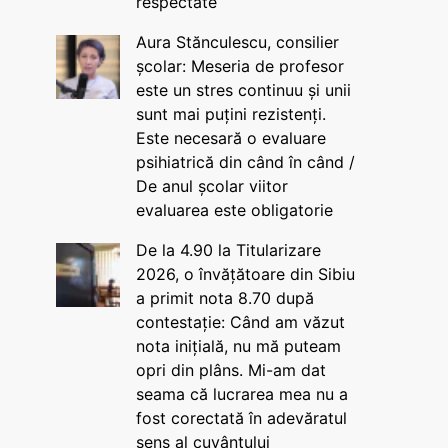
respectate
Aura Stănculescu, consilier
școlar: Meseria de profesor
este un stres continuu și unii
sunt mai puțini rezistenți.
Este necesară o evaluare
psihiatrică din când în când /
De anul școlar viitor
evaluarea este obligatorie
De la 4.90 la Titularizare
2026, o învățătoare din Sibiu
a primit nota 8.70 după
contestație: Când am văzut
nota inițială, nu mă puteam
opri din plâns. Mi-am dat
seama că lucrarea mea nu a
fost corectată în adevăratul
sens al cuvântului