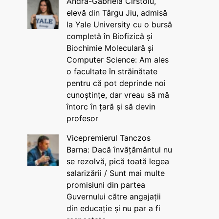
Andra-Gabriela Cîrstoiu,
elevă din Târgu Jiu, admisă
la Yale University cu o bursă
completă în Biofizică și
Biochimie Moleculară și
Computer Science: Am ales
o facultate în străinătate
pentru că pot deprinde noi
cunoștințe, dar vreau să mă
întorc în țară și să devin
profesor
Vicepremierul Tanczos
Barna: Dacă învățământul nu
se rezolvă, pică toată legea
salarizării / Sunt mai multe
promisiuni din partea
Guvernului către angajații
din educație și nu par a fi