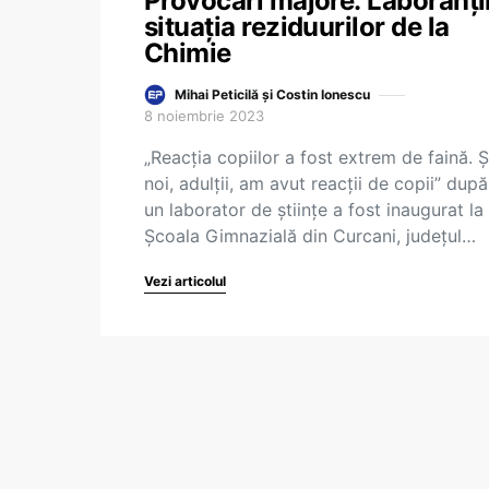
Provocări majore: Laboranții
situația reziduurilor de la
Chimie
Mihai Peticilă și Costin Ionescu
8 noiembrie 2023
„Reacția copiilor a fost extrem de faină. Ș
noi, adulții, am avut reacții de copii” dup
un laborator de științe a fost inaugurat la
Școala Gimnazială din Curcani, județul…
Vezi articolul