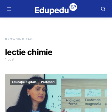
BROWSING TAG
lectie chimie
1 post
Educație digitală
Profesori