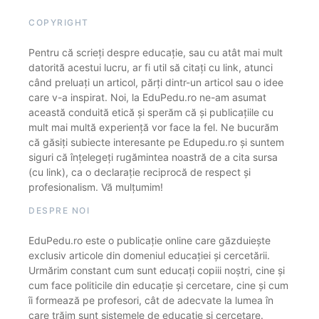
COPYRIGHT
Pentru că scrieți despre educație, sau cu atât mai mult
datorită acestui lucru, ar fi util să citați cu link, atunci
când preluați un articol, părți dintr-un articol sau o idee
care v-a inspirat. Noi, la EduPedu.ro ne-am asumat
această conduită etică și sperăm că și publicațiile cu
mult mai multă experiență vor face la fel. Ne bucurăm
că găsiți subiecte interesante pe Edupedu.ro și suntem
siguri că înțelegeți rugămintea noastră de a cita sursa
(cu link), ca o declarație reciprocă de respect și
profesionalism. Vă mulțumim!
DESPRE NOI
EduPedu.ro este o publicație online care găzduiește
exclusiv articole din domeniul educației și cercetării.
Urmărim constant cum sunt educați copiii noștri, cine și
cum face politicile din educație și cercetare, cine și cum
îi formează pe profesori, cât de adecvate la lumea în
care trăim sunt sistemele de educație și cercetare.