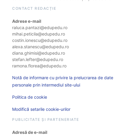
CONTACT REDACȚIE
Adrese e-mail
raluca.pantazi@edupedu.ro
mihai.peticila@edupedu.ro
costin.ionescu@edupedu.ro
alexa.stanescu@edupedu.ro
diana.ghimisi@edupedu.ro
stefan.lefter@edupedu.ro
ramona.florea@edupedu.ro
Notă de informare cu privire la prelucrarea de date
personale prin intermediul site-ului
Politica de cookie
Modifică setarile cookie-urilor
PUBLICITATE ȘI PARTENERIATE
Adresă de e-mail