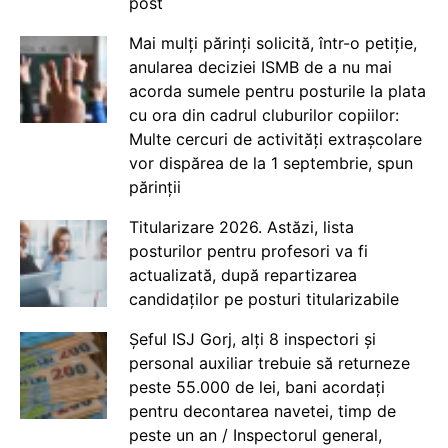
post
Mai mulți părinți solicită, într-o petiție,
anularea deciziei ISMB de a nu mai
acorda sumele pentru posturile la plata
cu ora din cadrul cluburilor copiilor:
Multe cercuri de activități extrașcolare
vor dispărea de la 1 septembrie, spun
părinții
Titularizare 2026. Astăzi, lista
posturilor pentru profesori va fi
actualizată, după repartizarea
candidaților pe posturi titularizabile
Șeful ISJ Gorj, alți 8 inspectori și
personal auxiliar trebuie să returneze
peste 55.000 de lei, bani acordați
pentru decontarea navetei, timp de
peste un an / Inspectorul general,