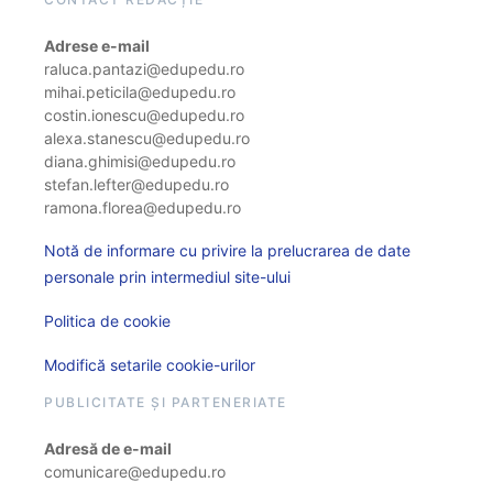
Adrese e-mail
raluca.pantazi@edupedu.ro
mihai.peticila@edupedu.ro
costin.ionescu@edupedu.ro
alexa.stanescu@edupedu.ro
diana.ghimisi@edupedu.ro
stefan.lefter@edupedu.ro
ramona.florea@edupedu.ro
Notă de informare cu privire la prelucrarea de date
personale prin intermediul site-ului
Politica de cookie
Modifică setarile cookie-urilor
PUBLICITATE ȘI PARTENERIATE
Adresă de e-mail
comunicare@edupedu.ro