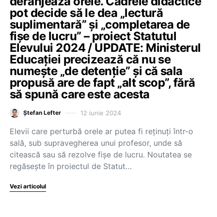
deranjează orele. Cadrele didactice
pot decide să le dea „lectură
suplimentară” și „completarea de
fișe de lucru” – proiect Statutul
Elevului 2024 / UPDATE: Ministerul
Educației precizează că nu se
numește „de detenție” și că sala
propusă are de fapt „alt scop”, fără
să spună care este acesta
12 iunie 2024
Ștefan Lefter
Elevii care perturbă orele ar putea fi reținuți într-o
sală, sub supravegherea unui profesor, unde să
citească sau să rezolve fișe de lucru. Noutatea se
regăsește în proiectul de Statut…
Vezi articolul