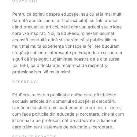
COPYRIGHT
Pentru că scrieți despre educație, sau cu atât mai mult
datorită acestui lucru, ar fi util să citați cu link, atunci
când preluați un articol, părți dintr-un articol sau o idee
care v-a inspirat. Noi, la EduPedu.ro ne-am asumat
această conduită etică și sperăm că și publicațiile cu
mult mai multă experiență vor face la fel. Ne bucurăm
că găsiți subiecte interesante pe Edupedu.ro și suntem
siguri că înțelegeți rugămintea noastră de a cita sursa
(cu link), ca o declarație reciprocă de respect și
profesionalism. Vă mulțumim!
DESPRE NOI
EduPedu.ro este o publicație online care găzduiește
exclusiv articole din domeniul educației și cercetării.
Urmărim constant cum sunt educați copiii noștri, cine și
cum face politicile din educație și cercetare, cine și cum
îi formează pe profesori, cât de adecvate la lumea în
care trăim sunt sistemele de educație și cercetare.
CONTACT REDACȚIE