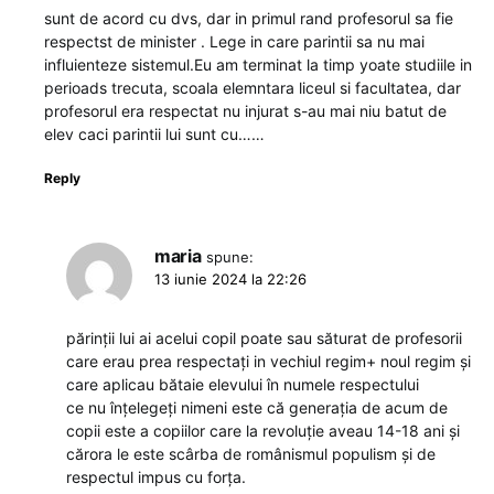
sunt de acord cu dvs, dar in primul rand profesorul sa fie
respectst de minister . Lege in care parintii sa nu mai
influienteze sistemul.Eu am terminat la timp yoate studiile in
perioads trecuta, scoala elemntara liceul si facultatea, dar
profesorul era respectat nu injurat s-au mai niu batut de
elev caci parintii lui sunt cu……
Reply
maria
spune:
13 iunie 2024 la 22:26
părinții lui ai acelui copil poate sau săturat de profesorii
care erau prea respectați in vechiul regim+ noul regim și
care aplicau bătaie elevului în numele respectului
ce nu înțelegeți nimeni este că generația de acum de
copii este a copiilor care la revoluție aveau 14-18 ani și
cărora le este scârba de românismul populism și de
respectul impus cu forța.