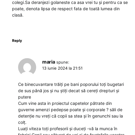
colegi.Sa deranjezi golaneste ca asa vrei tu și pentru ca se
poate, denota lipsa de respect fata de toată lumea din
clasă.
Reply
maria
spune:
13 iunie 2024 la 21:51
Ce binecuvantare trăiți pe bani poporului toți bugetari
de sus până jos și nu știți decat să cereți drepturi și
putere
Cum vine asta in proiectul capetelor pătrate din
guverne amenzi pedepse poate și corporale ? săli de
detenție nu vreți că copii sa stea și în genunchi sau la
colț.
Luați viteza toți profesorii și duceți -vă la munca în
fabrici Copii sau săturat de voi și de frustrările voastre