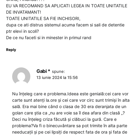
EU VA RECOMAND SA APLICATI LEGEA IN TOATE UNITATILE
DE INVATAMANT!
TOATE UNITATILE SA FIE INCHISORI,
dupa ce ati distrus sistemul acuma facem si sali de detentie
ptr elevi in scoli?
De ce nu faceti si in minester in primul rand
Reply
Gabi *
spune:
13 iunie 2024 la 15:56
Nu înțeleg care e problema.Ideea este genială:cei care vor
carte sunt atenți la.ore și cei care vor circ sunt trimiși în alta
sală. Era mai bine când o clasa de 30 era deranjata de un
golan care știa ca „nu are voie sa îl dea afara din clasă „?
Deci nu înțeleg criza făcută și clăbuci la gură. Care e
problema?Va fi o binecuvântare sa pot trimite în alta parte
needucații și pe cei lipsiți de respect fata de ora și fata de