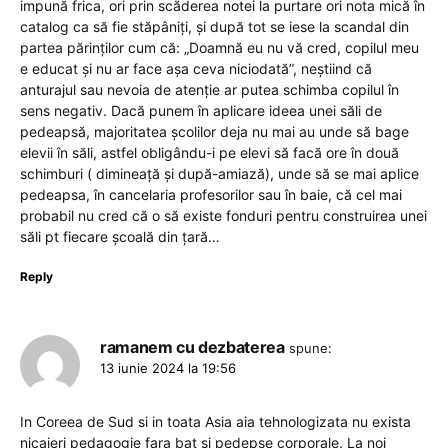
impună frica, ori prin scăderea notei la purtare ori nota mică în
catalog ca să fie stăpâniți, și după tot se iese la scandal din
partea părinților cum că: „Doamnă eu nu vă cred, copilul meu
e educat și nu ar face așa ceva niciodată”, neștiind că
anturajul sau nevoia de atenție ar putea schimba copilul în
sens negativ. Dacă punem în aplicare ideea unei săli de
pedeapsă, majoritatea școlilor deja nu mai au unde să bage
elevii în săli, astfel obligându-i pe elevi să facă ore în două
schimburi ( dimineață și după-amiază), unde să se mai aplice
pedeapsa, în cancelaria profesorilor sau în baie, că cel mai
probabil nu cred că o să existe fonduri pentru construirea unei
săli pt fiecare școală din țară…
Reply
ramanem cu dezbaterea
spune:
13 iunie 2024 la 19:56
In Coreea de Sud si in toata Asia aia tehnologizata nu exista
nicaieri pedagogie fara bat si pedepse corporale. La noi