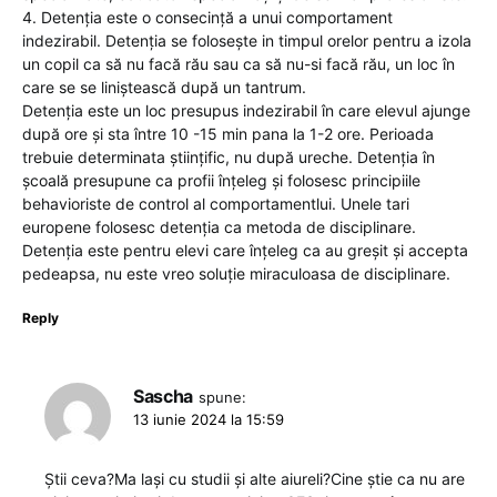
4. Detenția este o consecință a unui comportament
indezirabil. Detenția se folosește in timpul orelor pentru a izola
un copil ca să nu facă rău sau ca să nu-si facă rău, un loc în
care se se liniștească după un tantrum.
Detenția este un loc presupus indezirabil în care elevul ajunge
după ore și sta între 10 -15 min pana la 1-2 ore. Perioada
trebuie determinata științific, nu după ureche. Detenția în
școală presupune ca profii înțeleg și folosesc principiile
behavioriste de control al comportamentlui. Unele tari
europene folosesc detenția ca metoda de disciplinare.
Detenția este pentru elevi care înțeleg ca au greșit și accepta
pedeapsa, nu este vreo soluție miraculoasa de disciplinare.
Reply
Sascha
spune:
13 iunie 2024 la 15:59
Știi ceva?Ma lași cu studii și alte aiureli?Cine știe ca nu are