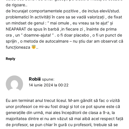
de rigoare..
de încurajat comportamentele pozitive , de inclus elevii/stud.
problematici în activități în care sa se vadă valorizați , de fixat
un mindset de genul : ” mai omule , eu vreau sa te ajut” și
NEAPARAT de spus în barbă ,in fiecare zi , înainte de prima
ora , un ” doamne-ajuta! ” . o fi doar placebo , o fi un punct de
sprijin , o metoda de autocalmare – nu știu dar am observat că
funcționeaza
..
Reply
Robiii
spune:
14 iunie 2024 la 00:22
Eu am terminat anul trecut liceul. M-am gândit să fac o vizită
unor profesori ce mi-au fost dragi și tot ce pot spune este că
generațiile din urmă, mai ales începătorii de clasa a 9-a, la
majoritatea dintre ei nu am văzut să mai aibă acel respect față
de profesor, se pun chiar în gură cu profesorii, trebuie să se