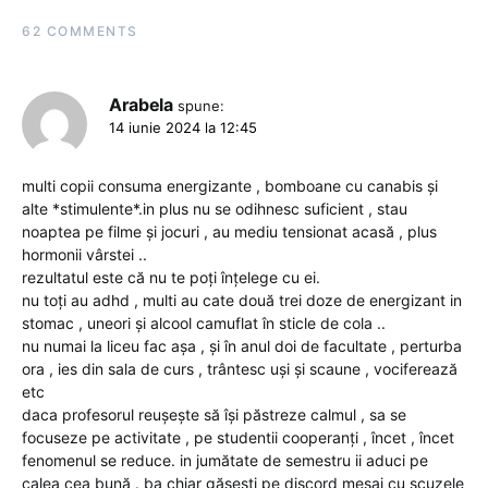
62 COMMENTS
Arabela
spune:
14 iunie 2024 la 12:45
multi copii consuma energizante , bomboane cu canabis și
alte *stimulente*.in plus nu se odihnesc suficient , stau
noaptea pe filme și jocuri , au mediu tensionat acasă , plus
hormonii vârstei ..
rezultatul este că nu te poți înțelege cu ei.
nu toți au adhd , multi au cate două trei doze de energizant in
stomac , uneori și alcool camuflat în sticle de cola ..
nu numai la liceu fac așa , și în anul doi de facultate , perturba
ora , ies din sala de curs , trântesc uși și scaune , vociferează
etc
daca profesorul reușește să își păstreze calmul , sa se
focuseze pe activitate , pe studentii cooperanți , încet , încet
fenomenul se reduce. in jumătate de semestru ii aduci pe
calea cea bună . ba chiar găsești pe discord mesaj cu scuzele