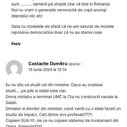
sunt ………. oamenii pe stradă cine vă ține in Romania
Noi nu vrem o generație nenorocită de copii anxioși
depresivi etc etc
Gata cu modelele de afară că ne-am saturat de modele
represive democratice doar că nu au stema roșie
Reply
Costache Dumitru
spune:
13 iunie 2024 la 12:14
Eu nu stiu ce studii cei din minister. Daca au zceleasi
studii…..pe pile si relatii este clar.
Dmna ministru a terminat UMC la Cta nu constructii navale la
Galati.
Dmnelor si dmnilor din minister, cand veniti cu o ideie faceti un
studiu de impact. Cati dintre dvs profesati????.
Copiem SUA !!!!, de ce nu copiem sistemul de invatamant din
China, Finlanda????