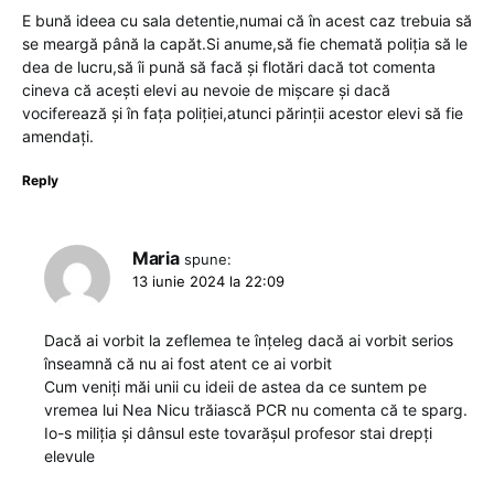
E bună ideea cu sala detentie,numai că în acest caz trebuia să
se meargă până la capăt.Si anume,să fie chemată poliția să le
dea de lucru,să îi pună să facă și flotări dacă tot comenta
cineva că acești elevi au nevoie de mișcare și dacă
vociferează și în fața poliției,atunci părinții acestor elevi să fie
amendați.
Reply
Maria
spune:
13 iunie 2024 la 22:09
Dacă ai vorbit la zeflemea te înțeleg dacă ai vorbit serios
înseamnă că nu ai fost atent ce ai vorbit
Cum veniți măi unii cu ideii de astea da ce suntem pe
vremea lui Nea Nicu trăiască PCR nu comenta că te sparg.
Io-s miliția și dânsul este tovarășul profesor stai drepți
elevule