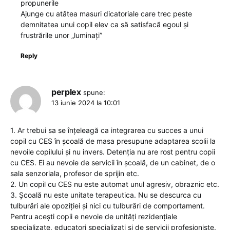
propunerile
Ajunge cu atâtea masuri dicatoriale care trec peste
demnitatea unui copil elev ca să satisfacă egoul și
frustrările unor „luminați”
Reply
perplex
spune:
13 iunie 2024 la 10:01
1. Ar trebui sa se înțeleagă ca integrarea cu succes a unui
copil cu CES în școală de masa presupune adaptarea scolii la
nevoile copilului și nu invers. Detenția nu are rost pentru copii
cu CES. Ei au nevoie de servicii în școală, de un cabinet, de o
sala senzoriala, profesor de sprijin etc.
2. Un copil cu CES nu este automat unul agresiv, obraznic etc.
3. Școală nu este unitate terapeutica. Nu se descurca cu
tulburări ale opoziției și nici cu tulburări de comportament.
Pentru acești copii e nevoie de unități rezidențiale
specializate, educatori specializați și de servicii profesioniste.