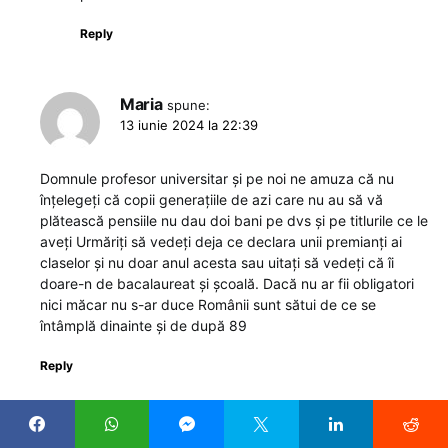
Reply
Maria
spune:
13 iunie 2024 la 22:39
Domnule profesor universitar și pe noi ne amuza că nu
înțelegeți că copii generațiile de azi care nu au să vă
plătească pensiile nu dau doi bani pe dvs și pe titlurile ce le
aveți Urmăriți să vedeți deja ce declara unii premianți ai
claselor și nu doar anul acesta sau uitați să vedeți că îi
doare-n de bacalaureat și școală. Dacă nu ar fii obligatori
nici măcar nu s-ar duce Românii sunt sătui de ce se
întâmplă dinainte și de după 89
Reply
Gabriela Roman
spune: