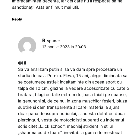
îmbrăcămintea decenta, iar cei care nu îl respectă să fie
sancționați. Asta ar fi mult mai util.
Reply
B
spune:
12 aprilie 2023 la 20:03
@Hi
Sa va analizam puțin si sa va dam spre procesare un
studiu de caz. Pornim. Eleva, 15 ani, alege dimineata sa
se costumeze astfel: incaltaminte din aceea sport cu
talpa de 10 cm, glezne la vedere accesorizate cu cate o
bratara, blugi cu talie extrem de joasa taiati pe coapse,
la genunchi si, de ce nu, in zona muschilor fesieri, bluza
subtire si cam transparenta al carei material a ajuns
doar pana deasupra buricului, si acesta dotat cu doua
piercinguri, vesta de motociclisti suparati cu indemnul
scris citet „f…ck school”, machiaj strident in stilul
„shaorma cu de toate”, inevitabila guma de mestecat