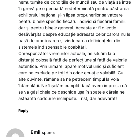
nemulțumite de condițiile de muncă sau de viață să intre
în grevă pe o perioadă nedeterminată pentru păstrarea
echilibrului național și-n lipsa propunerilor salvatoare
pentru binele specific fiecărui individ și fiecărei familii,
dar și pentru binele general. Aceasta ar fi o lecție
desăvârșită despre educație adresată celor cărora nu le
pasă de ameliorarea și vindecarea deficiențelor din
sistemele indispensabile coabitării.
Corespunzător vremurilor actuale, ne situăm la o
distanță colosală față de perfecțiune și față de valorile
autentice. Prin urmare, apare motivul unic și suficient
care ne exclude pe toți din orice ecuație valabilă. Cu
alte cuvinte, rămâne să ne petrecem timpul la voia
întâmplării. Ne înșelăm cumplit dacă avem impresia că
se va găsi cheia ce deschide ușa în spatele căreia ne
așteaptă cadourile închipuite. Trist, dar adevărat!
Reply
Emil
spune: