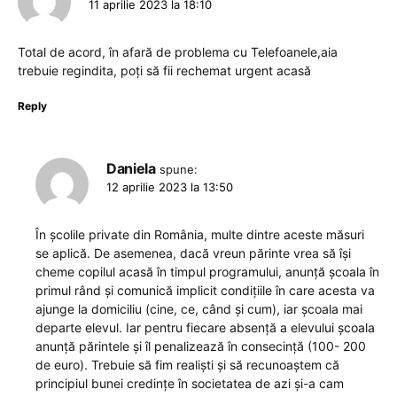
11 aprilie 2023 la 18:10
Total de acord, în afară de problema cu Telefoanele,aia
trebuie regindita, poți să fii rechemat urgent acasă
Reply
Daniela
spune:
12 aprilie 2023 la 13:50
În școlile private din România, multe dintre aceste măsuri
se aplică. De asemenea, dacă vreun părinte vrea să își
cheme copilul acasă în timpul programului, anunță școala în
primul rând și comunică implicit condițiile în care acesta va
ajunge la domiciliu (cine, ce, când și cum), iar școala mai
departe elevul. Iar pentru fiecare absență a elevului școala
anunță părintele și îl penalizează în consecință (100- 200
de euro). Trebuie să fim realiști și să recunoaștem că
principiul bunei credințe în societatea de azi și-a cam