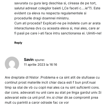
savurata cu gura larg deschisa si, cireasa de pe tort,
salutul adresat colegilor baieti („Ce faceti c….ie”?). Este
evident ca eleva nu respecta regulamentele si
procedurile dragi doamnei ministru.
Cum ati proceda? Explicati-ne pe indelete cum ar arata
interactiunea dvs cu aceasta eleva si, mai ales, care ar
fi pasii pe care i-ati face intru sanctionarea ei. Uimiti–ne!
Reply
Savin
spune:
11 aprilie 2023 la 16:16
Are dreptate dl Nistor .Problema e ca sint atit de stufoase cu
continut prost materiile incit chiar daca esti f bun prof.nuai
timp sa stai de vb cu copii mai ales ca nu sint suficienti cons.
dar cons. adevarati nu unii care au stat pe linga gardul univ.Si
adevarat este ca unii prof. inv.si chiar dir.se compromit prea
mult cu parintii a caror odrasle fac ce vor