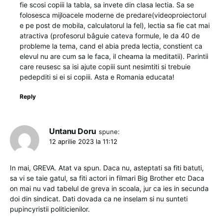
fie scosi copiii la tabla, sa invete din clasa lectia. Sa se
folosesca mijloacele moderne de predare(videoproiectorul
e pe post de mobila, calculatorul la fel), lectia sa fie cat mai
atractiva (profesorul bâguie cateva formule, le da 40 de
probleme la tema, cand el abia preda lectia, constient ca
elevul nu are cum sa le faca, il cheama la meditatii). Parintii
care reusesc sa isi ajute copiii sunt nesimtiti si trebuie
pedepditi si ei si copiii. Asta e Romania educata!
Reply
Untanu Doru
spune:
12 aprilie 2023 la 11:12
In mai, GREVA. Atat va spun. Daca nu, asteptati sa fiti batuti,
sa vi se taie gatul, sa fiti actori in filmari Big Brother etc Daca
on mai nu vad tabelul de greva in scoala, jur ca ies in secunda
doi din sindicat. Dati dovada ca ne inselam si nu sunteti
pupincyristii politicienilor.