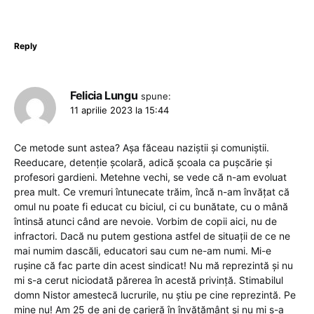
Reply
Felicia Lungu
spune:
11 aprilie 2023 la 15:44
Ce metode sunt astea? Așa făceau naziștii și comuniștii.
Reeducare, detenție școlară, adică școala ca pușcărie și
profesori gardieni. Metehne vechi, se vede că n-am evoluat
prea mult. Ce vremuri întunecate trăim, încă n-am învățat că
omul nu poate fi educat cu biciul, ci cu bunătate, cu o mână
întinsă atunci când are nevoie. Vorbim de copii aici, nu de
infractori. Dacă nu putem gestiona astfel de situații de ce ne
mai numim dascăli, educatori sau cum ne-am numi. Mi-e
rușine că fac parte din acest sindicat! Nu mă reprezintă și nu
mi s-a cerut niciodată părerea în acestă privință. Stimabilul
domn Nistor amestecă lucrurile, nu știu pe cine reprezintă. Pe
mine nu! Am 25 de ani de carieră în învățământ și nu mi s-a