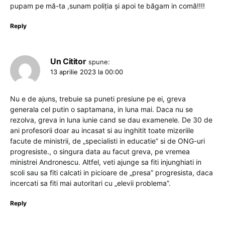
pupam pe mă-ta ,sunam poliția și apoi te băgam in comă!!!!
Reply
Un Cititor
spune:
13 aprilie 2023 la 00:00
Nu e de ajuns, trebuie sa puneti presiune pe ei, greva
generala cel putin o saptamana, in luna mai. Daca nu se
rezolva, greva in luna iunie cand se dau examenele. De 30 de
ani profesorii doar au incasat si au inghitit toate mizeriile
facute de ministrii, de „specialisti in educatie” si de ONG-uri
progresiste., o singura data au facut greva, pe vremea
ministrei Andronescu. Altfel, veti ajunge sa fiti injunghiati in
scoli sau sa fiti calcati in picioare de „presa” progresista, daca
incercati sa fiti mai autoritari cu „elevii problema”.
Reply