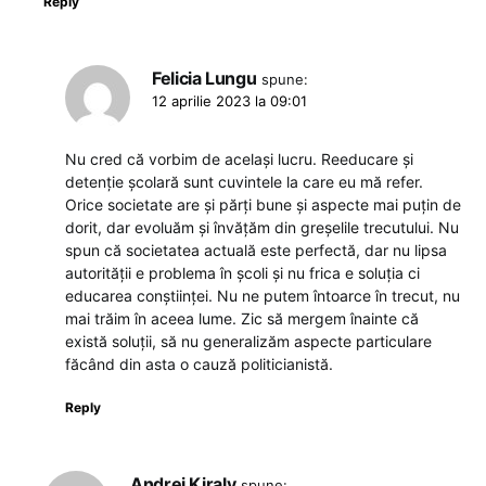
Reply
Felicia Lungu
spune:
12 aprilie 2023 la 09:01
Nu cred că vorbim de același lucru. Reeducare și
detenție școlară sunt cuvintele la care eu mă refer.
Orice societate are și părți bune și aspecte mai puțin de
dorit, dar evoluăm și învățăm din greșelile trecutului. Nu
spun că societatea actuală este perfectă, dar nu lipsa
autorității e problema în școli și nu frica e soluția ci
educarea conștiinței. Nu ne putem întoarce în trecut, nu
mai trăim în aceea lume. Zic să mergem înainte că
există soluții, să nu generalizăm aspecte particulare
făcând din asta o cauză politicianistă.
Reply
Andrei Kiraly
spune: