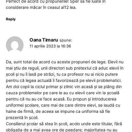
Perfect de acord cu propunerile! Sper sa fie luate în
considerare măcar în ceasul al12 lea.
Reply
Oana Timaru
spune:
11 aprilie 2023 la 16:36
Da, sunt total de acord cu aceste propuneri de lege. Elevii nu
mai știu de reguli, unii directori sub pretextul că aduc elevii în
școli și nu îi lasă pe străzi, tu ca profesor nu ai nicio putere
pentru că legea actuală îi favorizează pe elevii problematici.
Am doi copii la ciclul primar și zilnic vin acasă și se plâng din
cauza problemelor pe care le au cu elevii care vin la școală
pentru că nu au ce face acasă. Eu propun și introducerea
uniformei școlare, care mai de care dintre elevi, se laudă cu
haine de firmă, de aceea se impune ca uniforma să fie
prezentă în școli.
Consilierul școlar să stea în școli, acolo unde este titular, fără
obligația de a mai avea ore de peedare; majoritatea nu au