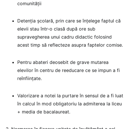
comunității
Detenția școlară, prin care se înțelege faptul că
elevii stau într-o clasă după ore sub
supravegherea unui cadru didactic folosind
acest timp să reflecteze asupra faptelor comise.
Pentru abateri deosebit de grave mutarea
elevilor în centru de reeducare ce se impun a fi
reînființate.
Valorizare a notei la purtare în sensul de a fi luat
în calcul în mod obligatoriu la admiterea la liceu
+ media de bacalaureat.
2. Normarea în fiecare unitate de învățământ a cel