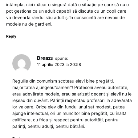
intâmplat nici măcar o singură dată o situație pe care să nu o
pot gestiona ca un adult capabil să discute cu un copil care
va deveni la rândul său adult și în consecință are nevoie de
modele nu de gardieni.
Reply
Breazu
spune:
11 aprilie 2023 la 20:58
Regulile din comunism scoteau elevi bine pregătiți,
majoritatea ajungeau”oameni”! Profesorii aveau autoritate,
erau adevărate modele, erau salarizați decent și elevii nu le
ieșeau din cuvânt. Părinții respectau profesorii la adevărata
lor valoare. Orice elev din fundul unui sat modest, putea
ajunge intelectual, ori un muncitor bine pregătit, cu înaltă
calificare, cu frica și respect pentru autorități, pentru
părinți, pentru adulți, pentru bătrâni.