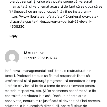
pierdut sensul. Și orice elev poate spune că l-a sunat
mama/ tatăl și l-a chemat acasa și de fapt să se duca să se
întâlnească cu un necunoscut întâlnit pe instagram –
https://www.libertatea.ro/stiri/fata-12-ani-prahova-data-
disparuta-gasita-in-buzau-cu-un-barbat-29-de-ani-
4508230
.
Reply
Misu
spune:
11 aprilie 2023 la 17:44
Încă ceva- managementul scolii trebuie restructurat din
temelii. Profesorii trebuie sa fie mai responsabilizați: să
urmărească și să parcurgă programa, să corecteze la timp
lucrările elevilor, să le de-a teme de casa relevante pentru
materia respectiva, etc. Și De asemenea neapărat să le fie
controlată activitatea la clasă. Dacă un părinte are o
observație, nemulțumire justificată și dovedit că fiind corecta,
aducand-o la cunoștință direcțiunii, poate fii sigur de