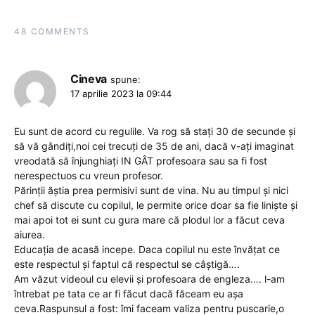
48 COMMENTS
Cineva
spune:
17 aprilie 2023 la 09:44
Eu sunt de acord cu regulile. Va rog să stați 30 de secunde și
să vă gândiți,noi cei trecuți de 35 de ani, dacă v-ați imaginat
vreodată să înjunghiați IN GÂT profesoara sau sa fi fost
nerespectuos cu vreun profesor.
Părinții ăștia prea permisivi sunt de vina. Nu au timpul și nici
chef să discute cu copilul, le permite orice doar sa fie liniște și
mai apoi tot ei sunt cu gura mare că plodul lor a făcut ceva
aiurea.
Educația de acasă incepe. Daca copilul nu este învățat ce
este respectul și faptul că respectul se câștigă….
Am văzut videoul cu elevii și profesoara de engleza…. l-am
întrebat pe tata ce ar fi făcut dacă făceam eu așa
ceva.Raspunsul a fost: îmi faceam valiza pentru puscarie,o