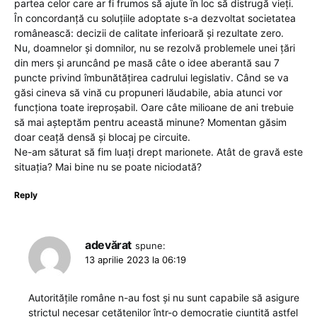
partea celor care ar fi frumos să ajute în loc să distrugă vieți.
În concordanță cu soluțiile adoptate s-a dezvoltat societatea
românească: decizii de calitate inferioară și rezultate zero.
Nu, doamnelor și domnilor, nu se rezolvă problemele unei țări
din mers și aruncând pe masă câte o idee aberantă sau 7
puncte privind îmbunătățirea cadrului legislativ. Când se va
găsi cineva să vină cu propuneri lăudabile, abia atunci vor
funcționa toate ireproșabil. Oare câte milioane de ani trebuie
să mai așteptăm pentru această minune? Momentan găsim
doar ceață densă și blocaj pe circuite.
Ne-am săturat să fim luați drept marionete. Atât de gravă este
situația? Mai bine nu se poate niciodată?
Reply
adevărat
spune:
13 aprilie 2023 la 06:19
Autoritățile române n-au fost și nu sunt capabile să asigure
strictul necesar cetățenilor într-o democrație ciuntită astfel