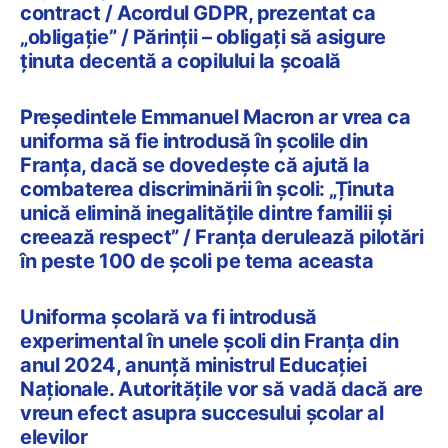
contract / Acordul GDPR, prezentat ca
„obligație” / Părinții – obligați să asigure
ținuta decentă a copilului la școală
Președintele Emmanuel Macron ar vrea ca
uniforma să fie introdusă în școlile din
Franța, dacă se dovedește că ajută la
combaterea discriminării în școli: „Ținuta
unică elimină inegalitățile dintre familii și
creează respect” / Franța derulează pilotări
în peste 100 de școli pe tema aceasta
Uniforma școlară va fi introdusă
experimental în unele școli din Franța din
anul 2024, anunță ministrul Educației
Naționale. Autoritățile vor să vadă dacă are
vreun efect asupra succesului școlar al
elevilor