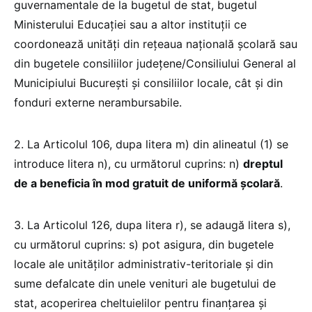
guvernamentale de la bugetul de stat, bugetul
Ministerului Educației sau a altor instituții ce
coordonează unități din rețeaua națională școlară sau
din bugetele consiliilor județene/Consiliului General al
Municipiului București și consiliilor locale, cât și din
fonduri externe nerambursabile.
2. La Articolul 106, dupa litera m) din alineatul (1) se
introduce litera n), cu următorul cuprins: n)
dreptul
de a beneficia în mod gratuit de uniformă școlară
.
3. La Articolul 126, dupa litera r), se adaugă litera s),
cu următorul cuprins: s) pot asigura, din bugetele
locale ale unităților administrativ-teritoriale și din
sume defalcate din unele venituri ale bugetului de
stat, acoperirea cheltuielilor pentru finanțarea și