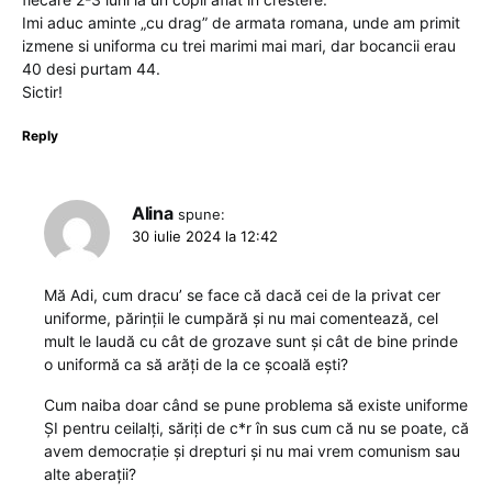
Imi aduc aminte „cu drag” de armata romana, unde am primit
izmene si uniforma cu trei marimi mai mari, dar bocancii erau
40 desi purtam 44.
Sictir!
Reply
Alina
spune:
30 iulie 2024 la 12:42
Mă Adi, cum dracu’ se face că dacă cei de la privat cer
uniforme, părinții le cumpără și nu mai comentează, cel
mult le laudă cu cât de grozave sunt și cât de bine prinde
o uniformă ca să arăți de la ce școală ești?
Cum naiba doar când se pune problema să existe uniforme
ȘI pentru ceilalți, săriți de c*r în sus cum că nu se poate, că
avem democrație și drepturi și nu mai vrem comunism sau
alte aberații?