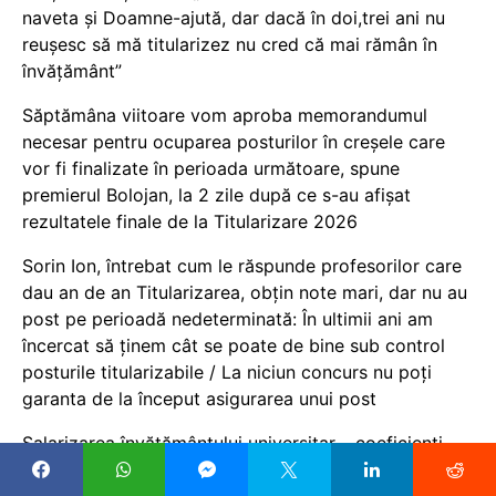
naveta și Doamne-ajută, dar dacă în doi,trei ani nu
reușesc să mă titularizez nu cred că mai rămân în
învățământ”
Săptămâna viitoare vom aproba memorandumul
necesar pentru ocuparea posturilor în creșele care
vor fi finalizate în perioada următoare, spune
premierul Bolojan, la 2 zile după ce s-au afișat
rezultatele finale de la Titularizare 2026
Sorin Ion, întrebat cum le răspunde profesorilor care
dau an de an Titularizarea, obțin note mari, dar nu au
post pe perioadă nedeterminată: În ultimii ani am
încercat să ținem cât se poate de bine sub control
posturile titularizabile / La niciun concurs nu poți
garanta de la început asigurarea unui post
Salarizarea învățământului universitar – coeficienți
prea mici sau taxare pe muncă prea mare?