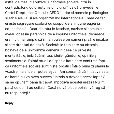
astfel de măsuri abuzive. Uniformele școlare intră în
contradictoriu cu drepturile omului și încalcă prevederile
Cartei Drepturilor Omului ( CEDO ) , dar și normele psihologice
și etice ale UE și ale organizațiilor internaționale. Ceea ce fac
ei este segregare școlară cu scopul de a impune eugenia
educațională ! Doar dictaturile fasciste, naziste și comuniste
aveau obsesia paranoică de a impune uniformele, deoarece
era mult mai simplu să îi manipuleze pe oameni și să le încalce
și alte drepturi de bază. Societățile totalitare au obsesia
bolnavă de a uniformiza oamenii în ceea ce privește
mentalitățile, îmbrăcămintea, ideile, gândurile, opiniile și
sentimentele. Există studii de specialitate care confirmă faptul
că uniformele școlare sunt niște prostii ! Într-o bună zi planurile
voastre malefice ar putea eșua ! Am speranță că inițiativa asta
delirantă nu va avea succes ! Istoria a dovedit acest fapt ! O
să ne opunem până la capăt împotriva acestei erezii ! Nu îmi
pasă ce opinii au ceilalți ! Dacă nu vă place opinia, vă rog să
nu răspundeți !
Reply