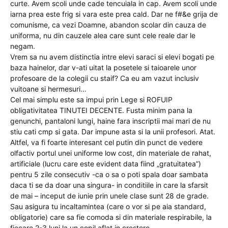
curte. Avem scoli unde cade tencuiala in cap. Avem scoli unde
iarna prea este frig si vara este prea cald. Dar ne f#&e grija de
comunisme, ca vezi Doamne, abandon scolar din cauza de
uniforma, nu din cauzele alea care sunt cele reale dar le
negam.
Vrem sa nu avem distinctia intre elevi saraci si elevi bogati pe
baza hainelor, dar v-ati uitat la posetele si taioarele unor
profesoare de la colegii cu staif? Ca eu am vazut inclusiv
vuitoane si hermesuri…
Cel mai simplu este sa impui prin Lege si ROFUIP
obligativitatea TINUTEI DECENTE. Fusta minim pana la
genunchi, pantaloni lungi, haine fara inscriptii mai mari de nu
stiu cati cmp si gata. Dar impune asta si la unii profesori. Atat.
Altfel, va fi foarte interesant cel putin din punct de vedere
olfactiv portul unei uniforme low cost, din materiale de rahat,
artificiale (lucru care este evident data fiind „gratuitatea”)
pentru 5 zile consecutiv -ca o sa o poti spala doar sambata
daca ti se da doar una singura- in conditiile in care la sfarsit
de mai – inceput de iunie prin unele clase sunt 28 de grade.
Sau asigura tu incaltamintea (care o vor si pe aia standard,
obligatorie) care sa fie comoda si din materiale respirabile, la
fiecare 2-3 luni la un copil aflat in crestere.