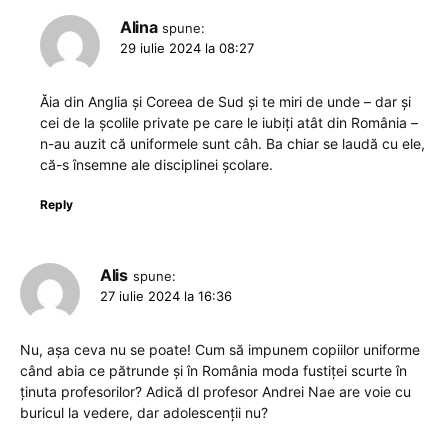
Alina
spune:
29 iulie 2024 la 08:27
Ăia din Anglia și Coreea de Sud și te miri de unde – dar și
cei de la școlile private pe care le iubiți atât din România –
n-au auzit că uniformele sunt câh. Ba chiar se laudă cu ele,
că-s însemne ale disciplinei școlare.
Reply
Alis
spune:
27 iulie 2024 la 16:36
Nu, așa ceva nu se poate! Cum să impunem copiilor uniforme
când abia ce pătrunde și în România moda fustiței scurte în
ținuta profesorilor? Adică dl profesor Andrei Nae are voie cu
buricul la vedere, dar adolescenții nu?