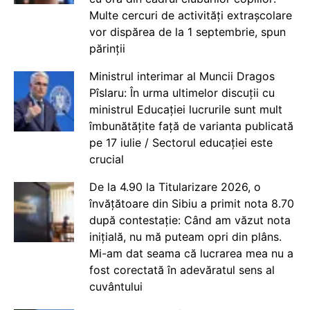
Multe cercuri de activități extrașcolare
vor dispărea de la 1 septembrie, spun
părinții
Ministrul interimar al Muncii Dragos
Pîslaru: În urma ultimelor discuții cu
ministrul Educației lucrurile sunt mult
îmbunătățite față de varianta publicată
pe 17 iulie / Sectorul educației este
crucial
De la 4.90 la Titularizare 2026, o
învățătoare din Sibiu a primit nota 8.70
după contestație: Când am văzut nota
inițială, nu mă puteam opri din plâns.
Mi-am dat seama că lucrarea mea nu a
fost corectată în adevăratul sens al
cuvântului