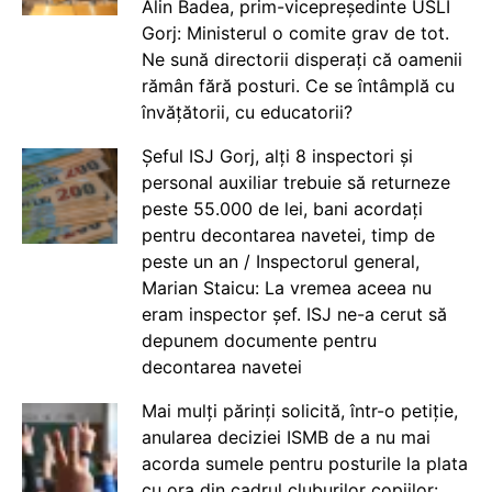
Alin Badea, prim-vicepreședinte USLI
Gorj: Ministerul o comite grav de tot.
Ne sună directorii disperați că oamenii
rămân fără posturi. Ce se întâmplă cu
învățătorii, cu educatorii?
Șeful ISJ Gorj, alți 8 inspectori și
personal auxiliar trebuie să returneze
peste 55.000 de lei, bani acordați
pentru decontarea navetei, timp de
peste un an / Inspectorul general,
Marian Staicu: La vremea aceea nu
eram inspector șef. ISJ ne-a cerut să
depunem documente pentru
decontarea navetei
Mai mulți părinți solicită, într-o petiție,
anularea deciziei ISMB de a nu mai
acorda sumele pentru posturile la plata
cu ora din cadrul cluburilor copiilor: