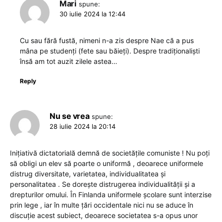
Mari
spune:
30 iulie 2024 la 12:44
Cu sau fără fustă, nimeni n-a zis despre Nae că a pus
mâna pe studenți (fete sau băieți). Despre tradiționaliști
însă am tot auzit zilele astea…
Reply
Nu se vrea
spune:
28 iulie 2024 la 20:14
Inițiativă dictatorială demnă de societățile comuniste ! Nu poți
să obligi un elev să poarte o uniformă , deoarece uniformele
distrug diversitate, varietatea, individualitatea și
personalitatea . Se dorește distrugerea individualității și a
drepturilor omului. În Finlanda uniformele școlare sunt interzise
prin lege , iar în multe țări occidentale nici nu se aduce în
discuție acest subiect, deoarece societatea s-a opus unor