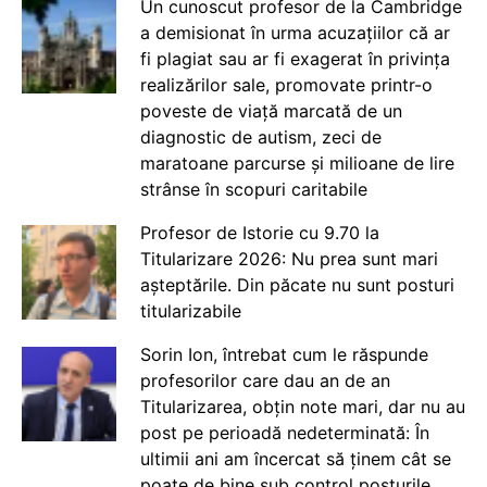
Un cunoscut profesor de la Cambridge
a demisionat în urma acuzațiilor că ar
fi plagiat sau ar fi exagerat în privința
realizărilor sale, promovate printr-o
poveste de viață marcată de un
diagnostic de autism, zeci de
maratoane parcurse și milioane de lire
strânse în scopuri caritabile
Profesor de Istorie cu 9.70 la
Titularizare 2026: Nu prea sunt mari
așteptările. Din păcate nu sunt posturi
titularizabile
Sorin Ion, întrebat cum le răspunde
profesorilor care dau an de an
Titularizarea, obțin note mari, dar nu au
post pe perioadă nedeterminată: În
ultimii ani am încercat să ținem cât se
poate de bine sub control posturile