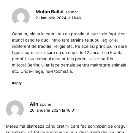
Motan Baltat
spune:
21 ianuarie 2024 la 11:46
Oana m, ploua in capul tau cu prostie. Ai auzit de faptul ca
atunci cand te duci intr-o tara straina te supui legilor ei
indiferent de traditie, religie etc. Pe acelasi principiu in care
tiganii care s-ar insura cu un copil de 12 ani ar fi in Franta
pedofili sau romanul care ar taia porcul si l-ar parli in
mijlocul Berlinului ar face parnaie pentru maltratare animale
etc. Unde-i lege, nu-i tocmeala.
Reply
Alin
spune:
20 ianuarie 2024 la 16:01
Mereu mă distrează când cretinii care fac schimbări de dragul
schimbării, că tot ce e modern e bun, descoperă din nou apa