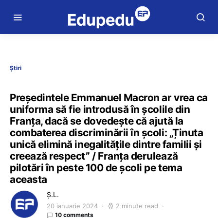
Știri
Președintele Emmanuel Macron ar vrea ca
uniforma să fie introdusă în școlile din
Franța, dacă se dovedește că ajută la
combaterea discriminării în școli: „Ținuta
unică elimină inegalitățile dintre familii și
creează respect” / Franța derulează
pilotări în peste 100 de școli pe tema
aceasta
Ș.L.
20 ianuarie 2024
2 minute read
10 comments