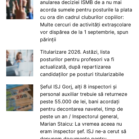
anularea deciziei ISMB de a nu mai
acorda sumele pentru posturile la plata
cu ora din cadrul cluburilor copiilor:
Multe cercuri de activități extrașcolare
vor dispărea de la 1 septembrie, spun
părinții
Titularizare 2026. Astăzi, lista
posturilor pentru profesori va fi
actualizată, după repartizarea
candidaților pe posturi titularizabile
Șeful ISJ Gorj, alți 8 inspectori și
personal auxiliar trebuie să returneze
peste 55.000 de lei, bani acordați
pentru decontarea navetei, timp de
peste un an / Inspectorul general,
Marian Staicu: La vremea aceea nu
eram inspector șef. ISJ ne-a cerut să
depunem documente pentru