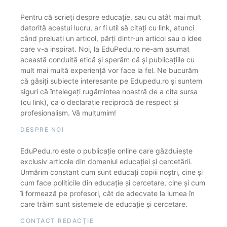
Pentru că scrieți despre educație, sau cu atât mai mult
datorită acestui lucru, ar fi util să citați cu link, atunci
când preluați un articol, părți dintr-un articol sau o idee
care v-a inspirat. Noi, la EduPedu.ro ne-am asumat
această conduită etică și sperăm că și publicațiile cu
mult mai multă experiență vor face la fel. Ne bucurăm
că găsiți subiecte interesante pe Edupedu.ro și suntem
siguri că înțelegeți rugămintea noastră de a cita sursa
(cu link), ca o declarație reciprocă de respect și
profesionalism. Vă mulțumim!
DESPRE NOI
EduPedu.ro este o publicație online care găzduiește
exclusiv articole din domeniul educației și cercetării.
Urmărim constant cum sunt educați copiii noștri, cine și
cum face politicile din educație și cercetare, cine și cum
îi formează pe profesori, cât de adecvate la lumea în
care trăim sunt sistemele de educație și cercetare.
CONTACT REDACȚIE