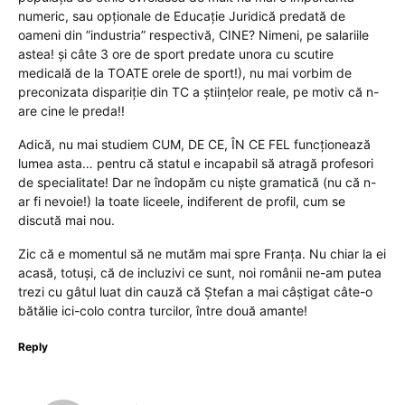
numeric, sau opționale de Educație Juridică predată de
oameni din ”industria” respectivă, CINE? Nimeni, pe salariile
astea! și câte 3 ore de sport predate unora cu scutire
medicală de la TOATE orele de sport!), nu mai vorbim de
preconizata dispariție din TC a științelor reale, pe motiv că n-
are cine le preda!!
Adică, nu mai studiem CUM, DE CE, ÎN CE FEL funcționează
lumea asta… pentru că statul e incapabil să atragă profesori
de specialitate! Dar ne îndopăm cu niște gramatică (nu că n-
ar fi nevoie!) la toate liceele, indiferent de profil, cum se
discută mai nou.
Zic că e momentul să ne mutăm mai spre Franța. Nu chiar la ei
acasă, totuși, că de incluzivi ce sunt, noi românii ne-am putea
trezi cu gâtul luat din cauză că Ștefan a mai câștigat câte-o
bătălie ici-colo contra turcilor, între două amante!
Reply