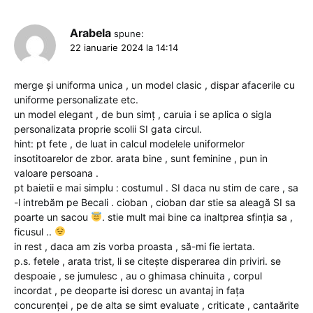
Arabela
spune:
22 ianuarie 2024 la 14:14
merge și uniforma unica , un model clasic , dispar afacerile cu
uniforme personalizate etc.
un model elegant , de bun simț , caruia i se aplica o sigla
personalizata proprie scolii SI gata circul.
hint: pt fete , de luat in calcul modelele uniformelor
insotitoarelor de zbor. arata bine , sunt feminine , pun in
valoare persoana .
pt baietii e mai simplu : costumul . SI daca nu stim de care , sa
-l intrebăm pe Becali . cioban , cioban dar stie sa aleagă SI sa
poarte un sacou
. stie mult mai bine ca inaltprea sfinția sa ,
ficusul ..
in rest , daca am zis vorba proasta , să-mi fie iertata.
p.s. fetele , arata trist, li se citește disperarea din priviri. se
despoaie , se jumulesc , au o ghimasa chinuita , corpul
incordat , pe deoparte isi doresc un avantaj in fața
concurenței , pe de alta se simt evaluate , criticate , cantaărite