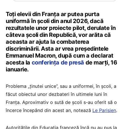
Toți elevii din Franța ar putea purta
uniformă în școli din anul 2026, dacă
rezultatele unor proiecte pilot, derulate în
câteva școli din Republică, vor arăta că
aceasta ar ajuta la combaterea
discriminării. Asta ar vrea președintele
Emmanuel Macron, după cum a declarat
acesta la
conferința de presă
de marți, 16
ianuarie.
Problema „ținutei unice”, sau a uniformei, în școli, a
făcut obiectul unor dezbateri în ultimele luni în
Franța. Aproximativ o sută de școli s-au oferit să o
încerce începând din acest an, notează
Le Parisien
.
Autoritățile din Educația franceză încă nu au pus la