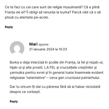
Ce te faci cu cei care sunt de religie musulmană? Că e plină
Franța de ei? Îi obligi să renunțe la burka? Parcă văd că o să
plouă cu atentate pe-acolo.
Reply
Mari
spune:
21 ianuarie 2024 la 10:23
Burka e deja interzisă în școlile din Franța, la fel și niqab-ul,
hijab-ul și alte prostii. LA FEL și cruciulițele creștinilor și
yarmulka pentru evrei și în general toate însemnele evident
religioase ”ostentative” – ceva gen cruciouiul patriarhului.
Dar tu oricum îți dai cu părerea fără să ai habar niciodată
despre ce vorbești.
Reply