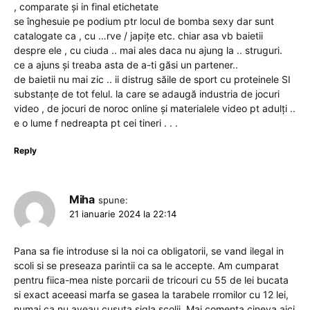
, comparate și in final etichetate
se înghesuie pe podium ptr locul de bomba sexy dar sunt
catalogate ca , cu …rve / japițe etc. chiar asa vb baietii
despre ele , cu ciuda .. mai ales daca nu ajung la .. struguri.
ce a ajuns și treaba asta de a-ti găsi un partener..
de baietii nu mai zic .. ii distrug săile de sport cu proteinele SI
substanțe de tot felul. la care se adaugă industria de jocuri
video , de jocuri de noroc online și materialele video pt adulți ..
e o lume f nedreapta pt cei tineri . . .
Reply
Miha
spune:
21 ianuarie 2024 la 22:14
Pana sa fie introduse si la noi ca obligatorii, se vand ilegal in
scoli si se preseaza parintii ca sa le accepte. Am cumparat
pentru fiica-mea niste porcarii de tricouri cu 55 de lei bucata
si exact aceeasi marfa se gasea la tarabele rromilor cu 12 lei,
numai ca nu aveau cusuta sigla scolii. Mai comenta cineva aici