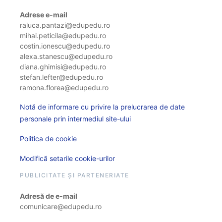
Adrese e-mail
raluca.pantazi@edupedu.ro
mihai.peticila@edupedu.ro
costin.ionescu@edupedu.ro
alexa.stanescu@edupedu.ro
diana.ghimisi@edupedu.ro
stefan.lefter@edupedu.ro
ramona.florea@edupedu.ro
Notă de informare cu privire la prelucrarea de date
personale prin intermediul site-ului
Politica de cookie
Modifică setarile cookie-urilor
PUBLICITATE ȘI PARTENERIATE
Adresă de e-mail
comunicare@edupedu.ro