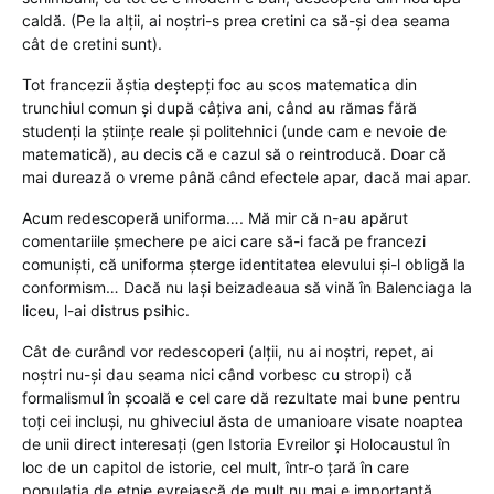
caldă. (Pe la alții, ai noștri-s prea cretini ca să-și dea seama
cât de cretini sunt).
Tot francezii ăștia deștepți foc au scos matematica din
trunchiul comun și după câțiva ani, când au rămas fără
studenți la științe reale și politehnici (unde cam e nevoie de
matematică), au decis că e cazul să o reintroducă. Doar că
mai durează o vreme până când efectele apar, dacă mai apar.
Acum redescoperă uniforma…. Mă mir că n-au apărut
comentariile șmechere pe aici care să-i facă pe francezi
comuniști, că uniforma șterge identitatea elevului și-l obligă la
conformism… Dacă nu lași beizadeaua să vină în Balenciaga la
liceu, l-ai distrus psihic.
Cât de curând vor redescoperi (alții, nu ai noștri, repet, ai
noștri nu-și dau seama nici când vorbesc cu stropi) că
formalismul în școală e cel care dă rezultate mai bune pentru
toți cei incluși, nu ghiveciul ăsta de umanioare visate noaptea
de unii direct interesați (gen Istoria Evreilor și Holocaustul în
loc de un capitol de istorie, cel mult, într-o țară în care
populația de etnie evreiască de mult nu mai e importantă