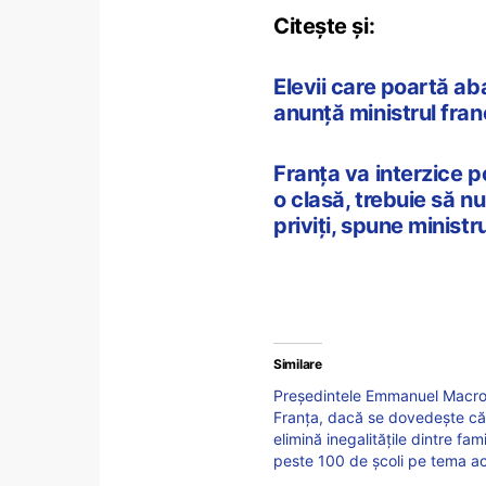
Citește și:
Elevii care poartă aba
anunță ministrul fran
Franța va interzice po
o clasă, trebuie să nu 
priviţi, spune ministr
Similare
Președintele Emmanuel Macron 
Franța, dacă se dovedește că a
elimină inegalitățile dintre fam
peste 100 de școli pe tema a