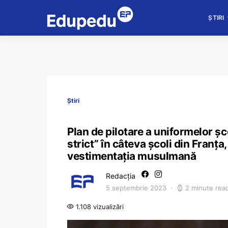
ȘTIRI
Știri
Plan de pilotare a uniformelor ș
strict” în câteva școli din Franța
vestimentația musulmană
Redacția
5 septembrie 2023
2 minute rea
1.108 vizualizări