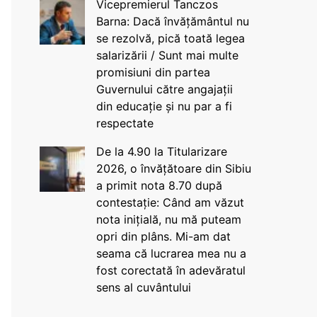
Vicepremierul Tanczos
Barna: Dacă învățământul nu
se rezolvă, pică toată legea
salarizării / Sunt mai multe
promisiuni din partea
Guvernului către angajații
din educație și nu par a fi
respectate
De la 4.90 la Titularizare
2026, o învățătoare din Sibiu
a primit nota 8.70 după
contestație: Când am văzut
nota inițială, nu mă puteam
opri din plâns. Mi-am dat
seama că lucrarea mea nu a
fost corectată în adevăratul
sens al cuvântului