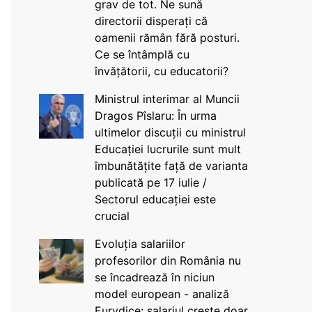
grav de tot. Ne sună
directorii disperați că
oamenii rămân fără posturi.
Ce se întâmplă cu
învățătorii, cu educatorii?
Ministrul interimar al Muncii
Dragos Pîslaru: În urma
ultimelor discuții cu ministrul
Educației lucrurile sunt mult
îmbunătățite față de varianta
publicată pe 17 iulie /
Sectorul educației este
crucial
Evoluția salariilor
profesorilor din România nu
se încadrează în niciun
model european - analiză
Eurydice: salariul crește doar