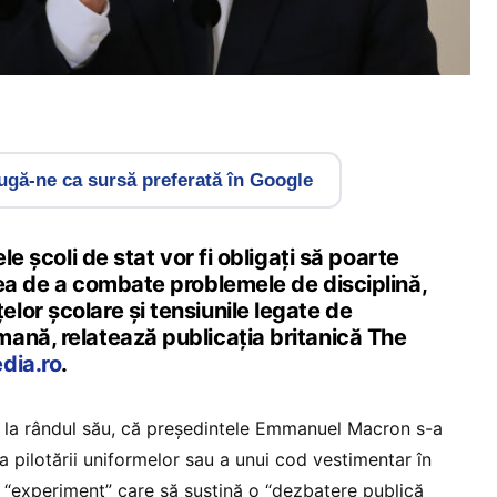
gă-ne ca sursă preferată în Google
ele școli de stat vor fi obligați să poarte
rea de a combate problemele de disciplină,
or școlare și tensiunile legate de
ană, relatează publicația britanică The
dia.ro
.
 la rândul său, că președintele Emmanuel Macron s-a
a pilotării uniformelor sau a unui cod vestimentar în
, “experiment” care să susțină o “dezbatere publică