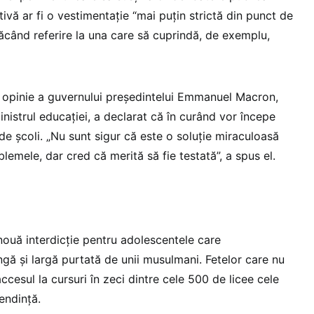
tivă ar fi o vestimentație “mai puțin strictă din punct de
făcând referire la una care să cuprindă, de exemplu,
opinie a guvernului președintelui Emmanuel Macron,
ministrul educației, a declarat că în curând vor începe
de școli. „Nu sunt sigur că este o soluție miraculoasă
lemele, dar cred că merită să fie testată”, a spus el.
nouă interdicție pentru adolescentele care
ungă și largă purtată de unii musulmani. Fetelor care nu
accesul la cursuri în zeci dintre cele 500 de licee cele
endință.