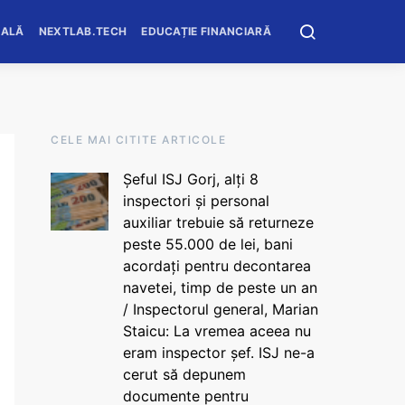
OALĂ
NEXTLAB.TECH
EDUCAȚIE FINANCIARĂ
CELE MAI CITITE ARTICOLE
Șeful ISJ Gorj, alți 8
inspectori și personal
auxiliar trebuie să returneze
peste 55.000 de lei, bani
acordați pentru decontarea
navetei, timp de peste un an
/ Inspectorul general, Marian
Staicu: La vremea aceea nu
eram inspector șef. ISJ ne-a
cerut să depunem
documente pentru