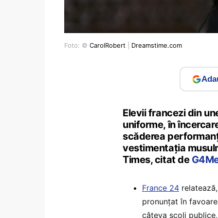
Foto: ©
CarolRobert
|
Dreamstime.com
Adau
Elevii francezi din un
uniforme, în încerca
scăderea performanțel
vestimentația musulm
Times, citat de
G4Me
France 24
relatează,
pronunțat în favoare
câteva școli publice