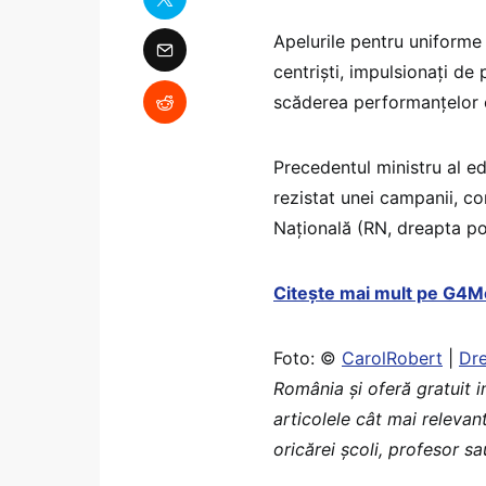
Apelurile pentru uniforme 
centriști, impulsionați de 
scăderea performanțelor el
Precedentul ministru al e
rezistat unei campanii, c
Națională (RN, dreapta po
Citește mai mult pe G4M
Foto: ©
CarolRobert
|
Dr
România şi oferă gratuit 
articolele cât mai relevan
oricărei școli, profesor s