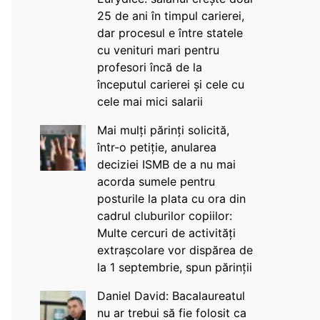
25 de ani în timpul carierei,
dar procesul e între statele
cu venituri mari pentru
profesori încă de la
începutul carierei și cele cu
cele mai mici salarii
Mai mulți părinți solicită,
într-o petiție, anularea
deciziei ISMB de a nu mai
acorda sumele pentru
posturile la plata cu ora din
cadrul cluburilor copiilor:
Multe cercuri de activități
extrașcolare vor dispărea de
la 1 septembrie, spun părinții
Daniel David: Bacalaureatul
nu ar trebui să fie folosit ca