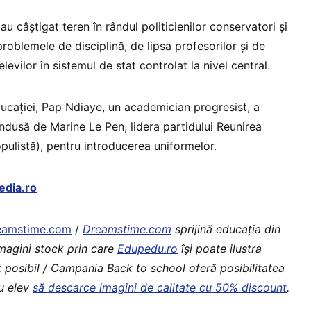
au câștigat teren în rândul politicienilor conservatori și
problemele de disciplină, de lipsa profesorilor și de
evilor în sistemul de stat controlat la nivel central.
ducației, Pap Ndiaye, un academician progresist, a
ondusă de Marine Le Pen, lidera partidului Reunirea
pulistă), pentru introducerea uniformelor.
edia.ro
eamstime.com
/
Dreamstime.com
sprijină educaţia din
imagini stock prin care
Edupedu.ro
îşi poate ilustra
t posibil / Campania Back to school oferă posibilitatea
au elev
să descarce imagini de calitate cu 50% discount
.