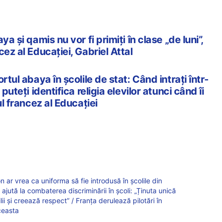
ya și qamis nu vor fi primiți în clase „de luni”,
cez al Educației, Gabriel Attal
rtul abaya în școlile de stat: Când intraţi într-
puteţi identifica religia elevilor atunci când îi
ul francez al Educației
ar vrea ca uniforma să fie introdusă în școlile din
jută la combaterea discriminării în școli: „Ținuta unică
ilii și creează respect” / Franța derulează pilotări în
ceasta