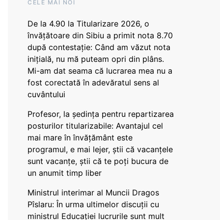
CELE MAI NOI
De la 4.90 la Titularizare 2026, o
învățătoare din Sibiu a primit nota 8.70
după contestație: Când am văzut nota
inițială, nu mă puteam opri din plâns.
Mi-am dat seama că lucrarea mea nu a
fost corectată în adevăratul sens al
cuvântului
Profesor, la ședința pentru repartizarea
posturilor titularizabile: Avantajul cel
mai mare în învățământ este
programul, e mai lejer, știi că vacanțele
sunt vacanţe, știi că te poți bucura de
un anumit timp liber
Ministrul interimar al Muncii Dragos
Pîslaru: În urma ultimelor discuții cu
ministrul Educației lucrurile sunt mult