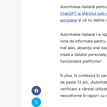
Autoritatea italiană pentr
ChatGPT la sfârşitul lunii
europene
şi că nu deţine u
Autoritatea italiană i-a 
note de informare pentru u
mai ales, absenţa unei baz
masă a datelor personale, 
funcţioneze platforma”.
În plus, în contextul în 
de peste 13 ani, „Autorita
verificare a vârstei utiliz
neconforme în raport cu ni