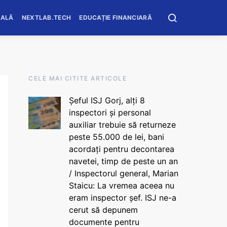
OALĂ
NEXTLAB.TECH
EDUCAȚIE FINANCIARĂ
CELE MAI CITITE ARTICOLE
Șeful ISJ Gorj, alți 8
inspectori și personal
auxiliar trebuie să returneze
peste 55.000 de lei, bani
acordați pentru decontarea
navetei, timp de peste un an
/ Inspectorul general, Marian
Staicu: La vremea aceea nu
eram inspector șef. ISJ ne-a
cerut să depunem
documente pentru