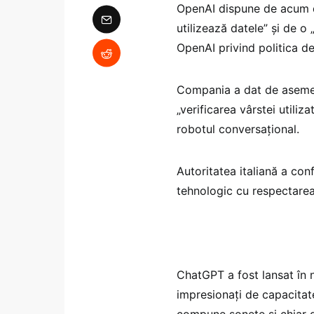
OpenAI dispune de acum de
utilizează datele” şi de o
OpenAI privind politica de
Compania a dat de asemen
„verificarea vârstei utiliz
robotul conversaţional.
Autoritatea italiană a con
tehnologic cu respectarea
ChatGPT a fost lansat în n
impresionaţi de capacitatea
compune sonete şi chiar