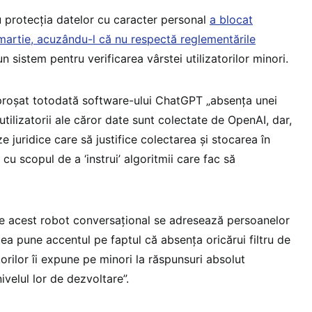
u protecţia datelor cu caracter personal
a blocat
 martie, acuzându-l că nu respectă reglementările
n sistem pentru verificarea vârstei utilizatorilor minori.
reproşat totodată software-ului ChatGPT „absenţa unei
tilizatorii ale căror date sunt colectate de OpenAI, dar,
e juridice care să justifice colectarea şi stocarea în
cu scopul de a ‘instrui’ algoritmii care fac să
care acest robot conversaţional se adresează persoanelor
tea pune accentul pe faptul că absenţa oricărui filtru de
atorilor îi expune pe minori la răspunsuri absolut
velul lor de dezvoltare”.