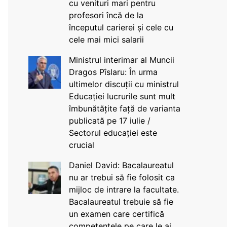
cu venituri mari pentru
profesori încă de la
începutul carierei și cele cu
cele mai mici salarii
Ministrul interimar al Muncii
Dragos Pîslaru: În urma
ultimelor discuții cu ministrul
Educației lucrurile sunt mult
îmbunătățite față de varianta
publicată pe 17 iulie /
Sectorul educației este
crucial
Daniel David: Bacalaureatul
nu ar trebui să fie folosit ca
mijloc de intrare la facultate.
Bacalaureatul trebuie să fie
un examen care certifică
competențele pe care le ai