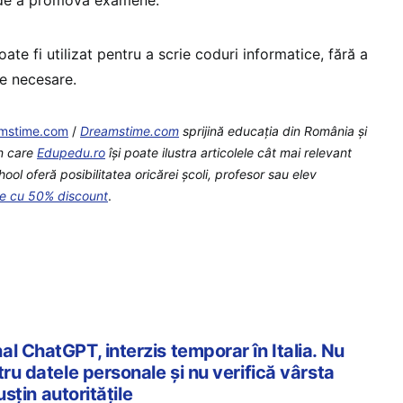
e fi utilizat pentru a scrie coduri informatice, fără a
ce necesare.
mstime.com
/
Dreamstime.com
sprijină educaţia din România şi
n care
Edupedu.ro
îşi poate ilustra articolele cât mai relevant
l oferă posibilitatea oricărei școli, profesor sau elev
te cu 50% discount
.
l ChatGPT, interzis temporar în Italia. Nu
tru datele personale și nu verifică vârsta
susțin autoritățile