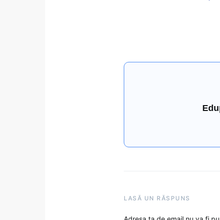
Edu
LASĂ UN RĂSPUNS
Adresa ta de email nu va fi pu