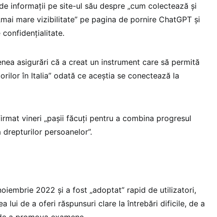
 informaţii pe site-ul său despre „cum colectează şi
 „mai mare vizibilitate” pe pagina de pornire ChatGPT şi
 confidenţialitate.
ea asigurări că a creat un instrument care să permită
atorilor în Italia” odată ce aceştia se conectează la
firmat vineri „paşii făcuţi pentru a combina progresul
 drepturilor persoanelor”.
oiembrie 2022 şi a fost „adoptat” rapid de utilizatori,
 lui de a oferi răspunsuri clare la întrebări dificile, de a
 de a promova examene.