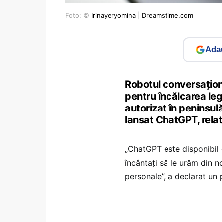
Foto: ©
Irinayeryomina
|
Dreamstime.com
Adau
Robotul conversaţiona
pentru încălcarea leg
autorizat în peninsul
lansat ChatGPT, rela
„ChatGPT este disponibil d
încântaţi să le urăm din 
personale”, a declarat un