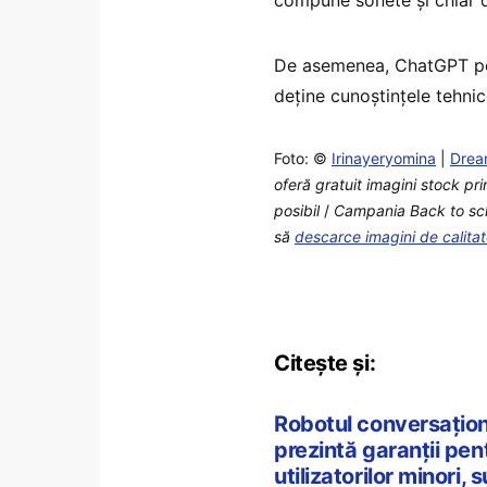
De asemenea, ChatGPT poat
deţine cunoştinţele tehni
Foto: ©
Irinayeryomina
|
Drea
oferă gratuit imagini stock pri
posibil
/
Campania Back to schoo
să
descarce imagini de calita
Citește și:
Robotul conversaționa
prezintă garanții pen
utilizatorilor minori, 