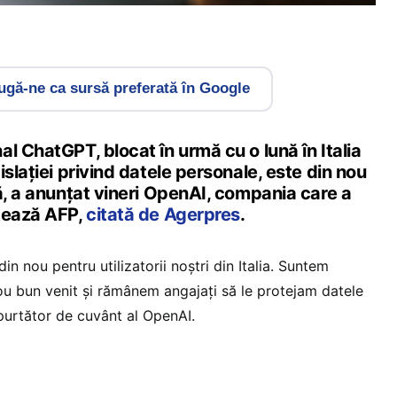
gă-ne ca sursă preferată în Google
l ChatGPT, blocat în urmă cu o lună în Italia
islaţiei privind datele personale, este din nou
ă, a anunţat vineri OpenAI, compania care a
tează AFP,
citată de Agerpres
.
in nou pentru utilizatorii noştri din Italia. Suntem
nou bun venit şi rămânem angajaţi să le protejam datele
 purtător de cuvânt al OpenAI.