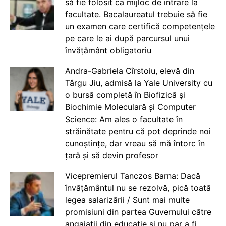
să fie folosit ca mijloc de intrare la
facultate. Bacalaureatul trebuie să fie
un examen care certifică competențele
pe care le ai după parcursul unui
învățământ obligatoriu
Andra-Gabriela Cîrstoiu, elevă din
Târgu Jiu, admisă la Yale University cu
o bursă completă în Biofizică și
Biochimie Moleculară și Computer
Science: Am ales o facultate în
străinătate pentru că pot deprinde noi
cunoștințe, dar vreau să mă întorc în
țară și să devin profesor
Vicepremierul Tanczos Barna: Dacă
învățământul nu se rezolvă, pică toată
legea salarizării / Sunt mai multe
promisiuni din partea Guvernului către
angajații din educație și nu par a fi