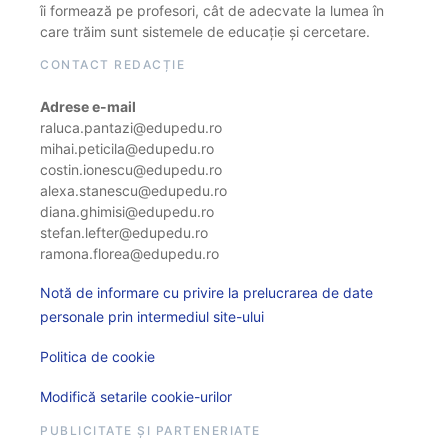
îi formează pe profesori, cât de adecvate la lumea în
care trăim sunt sistemele de educație și cercetare.
CONTACT REDACȚIE
Adrese e-mail
raluca.pantazi@edupedu.ro
mihai.peticila@edupedu.ro
costin.ionescu@edupedu.ro
alexa.stanescu@edupedu.ro
diana.ghimisi@edupedu.ro
stefan.lefter@edupedu.ro
ramona.florea@edupedu.ro
Notă de informare cu privire la prelucrarea de date
personale prin intermediul site-ului
Politica de cookie
Modifică setarile cookie-urilor
PUBLICITATE ȘI PARTENERIATE