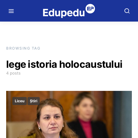
BROWSING TAG
lege istoria holocaustului
4 posts
Liceu
Știri