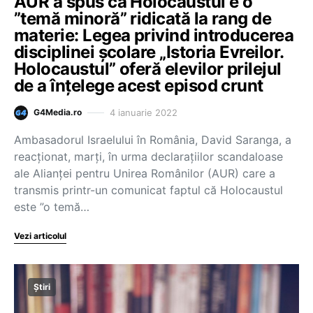
AUR a spus că Holocaustul e o
”temă minoră” ridicată la rang de
materie: Legea privind introducerea
disciplinei şcolare „Istoria Evreilor.
Holocaustul” oferă elevilor prilejul
de a înțelege acest episod crunt
4 ianuarie 2022
G4Media.ro
Ambasadorul Israelului în România, David Saranga, a
reacționat, marți, în urma declarațiilor scandaloase
ale Alianței pentru Unirea Românilor (AUR) care a
transmis printr-un comunicat faptul că Holocaustul
este ”o temă…
Vezi articolul
Știri