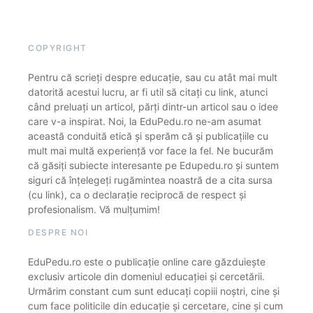
COPYRIGHT
Pentru că scrieți despre educație, sau cu atât mai mult
datorită acestui lucru, ar fi util să citați cu link, atunci
când preluați un articol, părți dintr-un articol sau o idee
care v-a inspirat. Noi, la EduPedu.ro ne-am asumat
această conduită etică și sperăm că și publicațiile cu
mult mai multă experiență vor face la fel. Ne bucurăm
că găsiți subiecte interesante pe Edupedu.ro și suntem
siguri că înțelegeți rugămintea noastră de a cita sursa
(cu link), ca o declarație reciprocă de respect și
profesionalism. Vă mulțumim!
DESPRE NOI
EduPedu.ro este o publicație online care găzduiește
exclusiv articole din domeniul educației și cercetării.
Urmărim constant cum sunt educați copiii noștri, cine și
cum face politicile din educație și cercetare, cine și cum