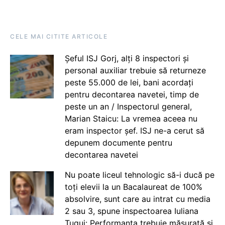
CELE MAI CITITE ARTICOLE
Șeful ISJ Gorj, alți 8 inspectori și
personal auxiliar trebuie să returneze
peste 55.000 de lei, bani acordați
pentru decontarea navetei, timp de
peste un an / Inspectorul general,
Marian Staicu: La vremea aceea nu
eram inspector șef. ISJ ne-a cerut să
depunem documente pentru
decontarea navetei
Nu poate liceul tehnologic să-i ducă pe
toți elevii la un Bacalaureat de 100%
absolvire, sunt care au intrat cu media
2 sau 3, spune inspectoarea Iuliana
Țugui: Performanța trebuie măsurată și