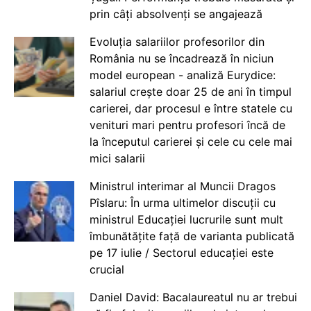
prin câți absolvenți se angajează
Evoluția salariilor profesorilor din
România nu se încadrează în niciun
model european - analiză Eurydice:
salariul crește doar 25 de ani în timpul
carierei, dar procesul e între statele cu
venituri mari pentru profesori încă de
la începutul carierei și cele cu cele mai
mici salarii
Ministrul interimar al Muncii Dragos
Pîslaru: În urma ultimelor discuții cu
ministrul Educației lucrurile sunt mult
îmbunătățite față de varianta publicată
pe 17 iulie / Sectorul educației este
crucial
Daniel David: Bacalaureatul nu ar trebui