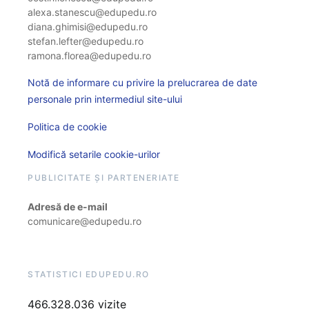
alexa.stanescu@edupedu.ro
diana.ghimisi@edupedu.ro
stefan.lefter@edupedu.ro
ramona.florea@edupedu.ro
Notă de informare cu privire la prelucrarea de date
personale prin intermediul site-ului
Politica de cookie
Modifică setarile cookie-urilor
PUBLICITATE ȘI PARTENERIATE
Adresă de e-mail
comunicare@edupedu.ro
STATISTICI EDUPEDU.RO
466.328.036 vizite