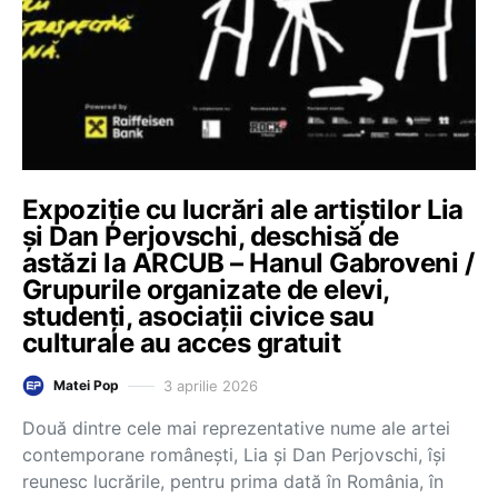
Expoziție cu lucrări ale artiștilor Lia
și Dan Perjovschi, deschisă de
astăzi la ARCUB – Hanul Gabroveni /
Grupurile organizate de elevi,
studenți, asociații civice sau
culturale au acces gratuit
3 aprilie 2026
Matei Pop
Două dintre cele mai reprezentative nume ale artei
contemporane românești, Lia și Dan Perjovschi, își
reunesc lucrările, pentru prima dată în România, în