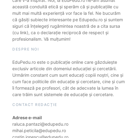
care v-a inspirat. Noi, la EduPedu.ro ne-am asumat
această conduită etică și sperăm că și publicațiile cu
mult mai multă experiență vor face la fel. Ne bucurăm
că găsiți subiecte interesante pe Edupedu.ro și suntem
siguri că înțelegeți rugămintea noastră de a cita sursa
(cu link), ca o declarație reciprocă de respect și
profesionalism. Vă mulțumim!
DESPRE NOI
EduPedu.ro este o publicație online care găzduiește
exclusiv articole din domeniul educației și cercetării.
Urmărim constant cum sunt educați copiii noștri, cine și
cum face politicile din educație și cercetare, cine și cum
îi formează pe profesori, cât de adecvate la lumea în
care trăim sunt sistemele de educație și cercetare.
CONTACT REDACȚIE
Adrese e-mail
raluca.pantazi@edupedu.ro
mihai.peticila@edupedu.ro
costin.ionescu@edupedu.ro