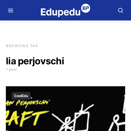
BROWSING TAG
lia perjovschi
1 post
CoolEdu