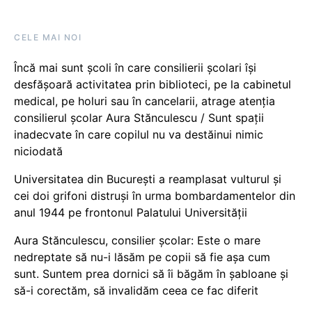
CELE MAI NOI
Încă mai sunt școli în care consilierii școlari își
desfășoară activitatea prin biblioteci, pe la cabinetul
medical, pe holuri sau în cancelarii, atrage atenția
consilierul școlar Aura Stănculescu / Sunt spații
inadecvate în care copilul nu va destăinui nimic
niciodată
Universitatea din București a reamplasat vulturul și
cei doi grifoni distruși în urma bombardamentelor din
anul 1944 pe frontonul Palatului Universității
Aura Stănculescu, consilier școlar: Este o mare
nedreptate să nu-i lăsăm pe copii să fie așa cum
sunt. Suntem prea dornici să îi băgăm în șabloane și
să-i corectăm, să invalidăm ceea ce fac diferit