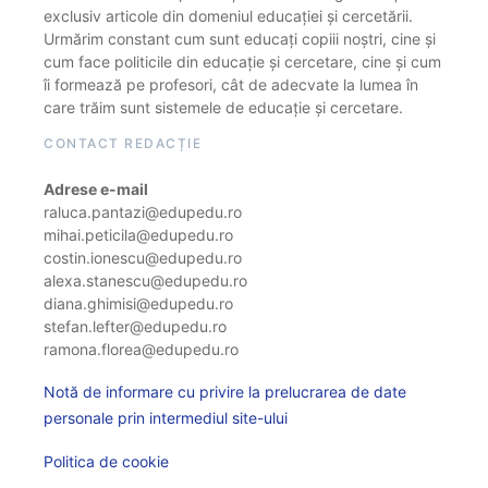
exclusiv articole din domeniul educației și cercetării.
Urmărim constant cum sunt educați copiii noștri, cine și
cum face politicile din educație și cercetare, cine și cum
îi formează pe profesori, cât de adecvate la lumea în
care trăim sunt sistemele de educație și cercetare.
CONTACT REDACȚIE
Adrese e-mail
raluca.pantazi@edupedu.ro
mihai.peticila@edupedu.ro
costin.ionescu@edupedu.ro
alexa.stanescu@edupedu.ro
diana.ghimisi@edupedu.ro
stefan.lefter@edupedu.ro
ramona.florea@edupedu.ro
Notă de informare cu privire la prelucrarea de date
personale prin intermediul site-ului
Politica de cookie