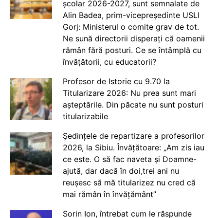
școlar 2026-2027, sunt semnalate de
Alin Badea, prim-vicepreședinte USLI
Gorj: Ministerul o comite grav de tot.
Ne sună directorii disperați că oamenii
rămân fără posturi. Ce se întâmplă cu
învățătorii, cu educatorii?
Profesor de Istorie cu 9.70 la
Titularizare 2026: Nu prea sunt mari
așteptările. Din păcate nu sunt posturi
titularizabile
Ședințele de repartizare a profesorilor
2026, la Sibiu. Învățătoare: „Am zis iau
ce este. O să fac naveta și Doamne-
ajută, dar dacă în doi,trei ani nu
reușesc să mă titularizez nu cred că
mai rămân în învățământ”
Sorin Ion, întrebat cum le răspunde