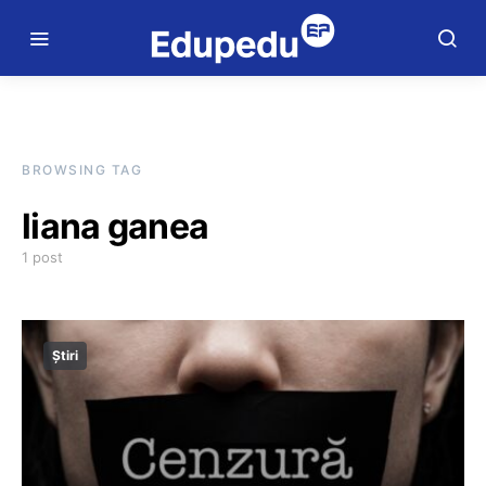
BROWSING TAG
liana ganea
1 post
Știri