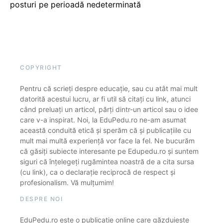
posturi pe perioadă nedeterminată
COPYRIGHT
Pentru că scrieți despre educație, sau cu atât mai mult
datorită acestui lucru, ar fi util să citați cu link, atunci
când preluați un articol, părți dintr-un articol sau o idee
care v-a inspirat. Noi, la EduPedu.ro ne-am asumat
această conduită etică și sperăm că și publicațiile cu
mult mai multă experiență vor face la fel. Ne bucurăm
că găsiți subiecte interesante pe Edupedu.ro și suntem
siguri că înțelegeți rugămintea noastră de a cita sursa
(cu link), ca o declarație reciprocă de respect și
profesionalism. Vă mulțumim!
DESPRE NOI
EduPedu.ro este o publicație online care găzduiește