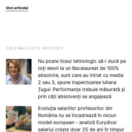
Vezi articolul
CELE MAI CITITE ARTICOLE
Nu poate liceul tehnologic să-i ducă pe
toți elevii la un Bacalaureat de 100%
absolvire, sunt care au intrat cu media
2 sau 3, spune inspectoarea Iuliana
Țugui: Performanța trebuie măsurată și
prin câți absolvenți se angajează
Evoluția salariilor profesorilor din
România nu se încadrează în niciun
model european - analiză Eurydice:
salariul crește doar 25 de ani în timpul