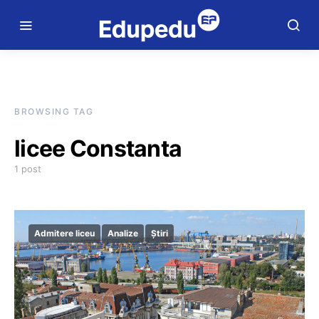
BROWSING TAG
licee Constanta
1 post
Admitere liceu
Analize
Știri