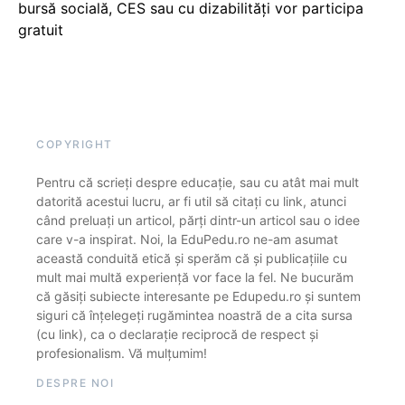
bursă socială, CES sau cu dizabilităţi vor participa
gratuit
COPYRIGHT
Pentru că scrieți despre educație, sau cu atât mai mult
datorită acestui lucru, ar fi util să citați cu link, atunci
când preluați un articol, părți dintr-un articol sau o idee
care v-a inspirat. Noi, la EduPedu.ro ne-am asumat
această conduită etică și sperăm că și publicațiile cu
mult mai multă experiență vor face la fel. Ne bucurăm
că găsiți subiecte interesante pe Edupedu.ro și suntem
siguri că înțelegeți rugămintea noastră de a cita sursa
(cu link), ca o declarație reciprocă de respect și
profesionalism. Vă mulțumim!
DESPRE NOI