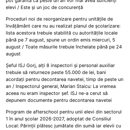
pot garanta că peste un an vor mai avea suficienți
elevi / Este și un joc de concurență
Proceduri noi de reorganizare pentru unitățile de
învățământ care nu au realizat planul de școlarizare:
lista acestora trebuie stabilită cu autoritățile locale
până pe 7 august, spune un ordin emis miercuri, 5
august / Toate măsurile trebuie încheiate până pe 24
august
Șeful ISJ Gorj, alți 8 inspectori și personal auxiliar
trebuie să returneze peste 55.000 de lei, bani
acordați pentru decontarea navetei, timp de peste un
an / Inspectorul general, Marian Staicu: La vremea
aceea nu eram inspector șef. ISJ ne-a cerut să
depunem documente pentru decontarea navetei
Program de afterschool pentru unii elevi din sectorul
1 în anul școlar 2026-2027, adoptat de Consiliul
Local: Părinții plătesc jumătate din sumă iar elevii cu