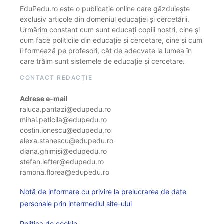
EduPedu.ro este o publicație online care găzduiește
exclusiv articole din domeniul educației și cercetării.
Urmărim constant cum sunt educați copiii noștri, cine și
cum face politicile din educație și cercetare, cine și cum
îi formează pe profesori, cât de adecvate la lumea în
care trăim sunt sistemele de educație și cercetare.
CONTACT REDACȚIE
Adrese e-mail
raluca.pantazi@edupedu.ro
mihai.peticila@edupedu.ro
costin.ionescu@edupedu.ro
alexa.stanescu@edupedu.ro
diana.ghimisi@edupedu.ro
stefan.lefter@edupedu.ro
ramona.florea@edupedu.ro
Notă de informare cu privire la prelucrarea de date
personale prin intermediul site-ului
Politica de cookie