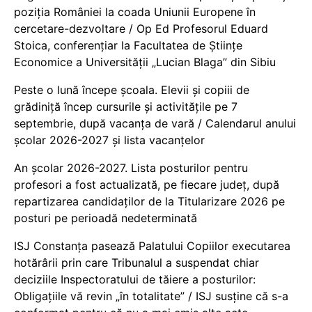
poziția României la coada Uniunii Europene în
cercetare-dezvoltare / Op Ed Profesorul Eduard
Stoica, conferențiar la Facultatea de Științe
Economice a Universității „Lucian Blaga” din Sibiu
Peste o lună începe școala. Elevii și copiii de
grădiniță încep cursurile și activitățile pe 7
septembrie, după vacanța de vară / Calendarul anului
școlar 2026-2027 și lista vacanțelor
An școlar 2026-2027. Lista posturilor pentru
profesori a fost actualizată, pe fiecare județ, după
repartizarea candidaților de la Titularizare 2026 pe
posturi pe perioadă nedeterminată
ISJ Constanța pasează Palatului Copiilor executarea
hotărârii prin care Tribunalul a suspendat chiar
deciziile Inspectoratului de tăiere a posturilor:
Obligațiile vă revin „în totalitate” / ISJ susține că s-a