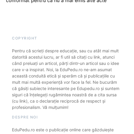
conformat pentru că nu a mai emis alte acte
COPYRIGHT
Pentru că scrieți despre educație, sau cu atât mai mult
datorită acestui lucru, ar fi util să citați cu link, atunci
când preluați un articol, părți dintr-un articol sau o idee
care v-a inspirat. Noi, la EduPedu.ro ne-am asumat
această conduită etică și sperăm că și publicațiile cu
mult mai multă experiență vor face la fel. Ne bucurăm
că găsiți subiecte interesante pe Edupedu.ro și suntem
siguri că înțelegeți rugămintea noastră de a cita sursa
(cu link), ca o declarație reciprocă de respect și
profesionalism. Vă mulțumim!
DESPRE NOI
EduPedu.ro este o publicație online care găzduiește