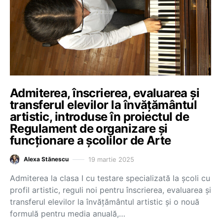
Admiterea, înscrierea, evaluarea și
transferul elevilor la învățământul
artistic, introduse în proiectul de
Regulament de organizare și
funcționare a școlilor de Arte
19 martie 2025
Alexa Stănescu
Admiterea la clasa I cu testare specializată la școli cu
profil artistic, reguli noi pentru înscrierea, evaluarea și
transferul elevilor la învățământul artistic și o nouă
formulă pentru media anuală,…