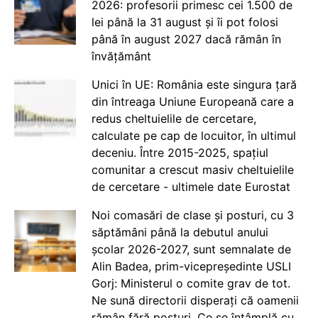
2026: profesorii primesc cei 1.500 de
lei până la 31 august și îi pot folosi
până în august 2027 dacă rămân în
învățământ
Unici în UE: România este singura țară
din întreaga Uniune Europeană care a
redus cheltuielile de cercetare,
calculate pe cap de locuitor, în ultimul
deceniu. Între 2015-2025, spațiul
comunitar a crescut masiv cheltuielile
de cercetare - ultimele date Eurostat
Noi comasări de clase și posturi, cu 3
săptămâni până la debutul anului
școlar 2026-2027, sunt semnalate de
Alin Badea, prim-vicepreședinte USLI
Gorj: Ministerul o comite grav de tot.
Ne sună directorii disperați că oamenii
rămân fără posturi. Ce se întâmplă cu