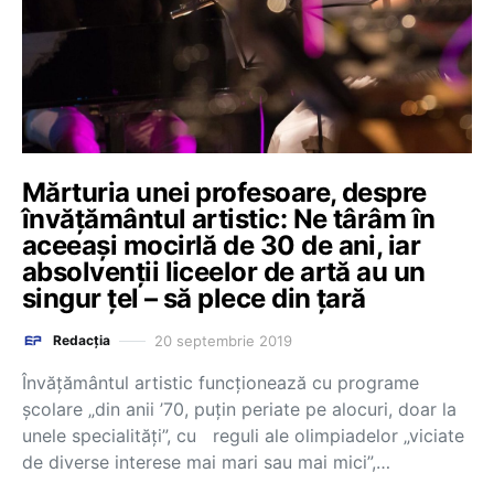
Mărturia unei profesoare, despre
învățământul artistic: Ne târâm în
aceeași mocirlă de 30 de ani, iar
absolvenții liceelor de artă au un
singur țel – să plece din țară
20 septembrie 2019
Redacția
Învățământul artistic funcționează cu programe
școlare „din anii ’70, puțin periate pe alocuri, doar la
unele specialități”, cu reguli ale olimpiadelor „viciate
de diverse interese mai mari sau mai mici”,…