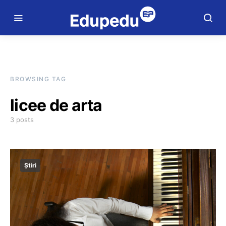
BROWSING TAG
licee de arta
3 posts
Știri