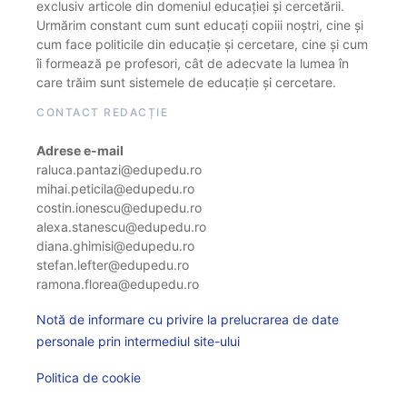
exclusiv articole din domeniul educației și cercetării.
Urmărim constant cum sunt educați copiii noștri, cine și
cum face politicile din educație și cercetare, cine și cum
îi formează pe profesori, cât de adecvate la lumea în
care trăim sunt sistemele de educație și cercetare.
CONTACT REDACȚIE
Adrese e-mail
raluca.pantazi@edupedu.ro
mihai.peticila@edupedu.ro
costin.ionescu@edupedu.ro
alexa.stanescu@edupedu.ro
diana.ghimisi@edupedu.ro
stefan.lefter@edupedu.ro
ramona.florea@edupedu.ro
Notă de informare cu privire la prelucrarea de date
personale prin intermediul site-ului
Politica de cookie