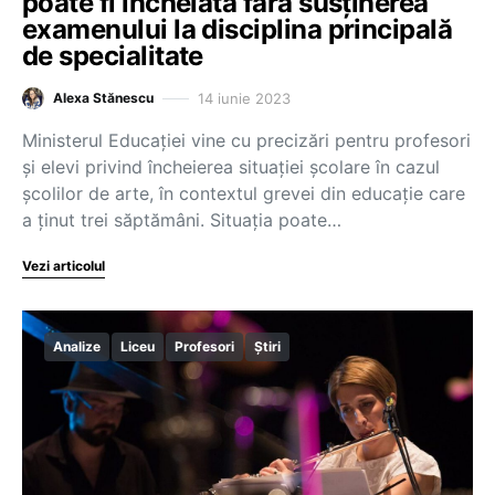
poate fi încheiată fără susținerea
examenului la disciplina principală
de specialitate
14 iunie 2023
Alexa Stănescu
Ministerul Educației vine cu precizări pentru profesori
și elevi privind încheierea situației școlare în cazul
școlilor de arte, în contextul grevei din educație care
a ținut trei săptămâni. Situația poate…
Vezi articolul
Analize
Liceu
Profesori
Știri