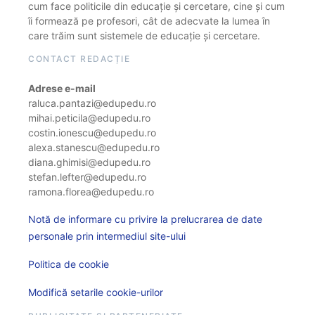
cum face politicile din educație și cercetare, cine și cum
îi formează pe profesori, cât de adecvate la lumea în
care trăim sunt sistemele de educație și cercetare.
CONTACT REDACȚIE
Adrese e-mail
raluca.pantazi@edupedu.ro
mihai.peticila@edupedu.ro
costin.ionescu@edupedu.ro
alexa.stanescu@edupedu.ro
diana.ghimisi@edupedu.ro
stefan.lefter@edupedu.ro
ramona.florea@edupedu.ro
Notă de informare cu privire la prelucrarea de date
personale prin intermediul site-ului
Politica de cookie
Modifică setarile cookie-urilor