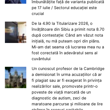
îmbunătățite față de varianta publicată
pe 17 iulie / Sectorul educației este
crucial
De la 4.90 la Titularizare 2026, o
învățătoare din Sibiu a primit nota 8.70
după contestație: Când am văzut nota
inițială, nu mă puteam opri din plâns.
Mi-am dat seama că lucrarea mea nu a
fost corectată în adevăratul sens al
cuvântului
Un cunoscut profesor de la Cambridge
a demisionat în urma acuzațiilor că ar
fi plagiat sau ar fi exagerat în privința
realizărilor sale, promovate printr-o
poveste de viață marcată de un
diagnostic de autism, zeci de
maratoane parcurse și milioane de lire
strânse în scopuri caritabile