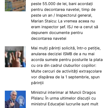
peste 55.000 de lei, bani acordați
pentru decontarea navetei, timp de
peste un an / Inspectorul general,
Marian Staicu: La vremea aceea nu
eram inspector șef. ISJ ne-a cerut să
depunem documente pentru
decontarea navetei
Mai mulți părinți solicită, într-o petiție,
anularea deciziei ISMB de a nu mai
acorda sumele pentru posturile la plata
cu ora din cadrul cluburilor copiilor:
Multe cercuri de activități extrașcolare
vor dispărea de la 1 septembrie, spun
părinții
Ministrul interimar al Muncii Dragos
Pîslaru: În urma ultimelor discuții cu
ministrul Educației lucrurile sunt mult