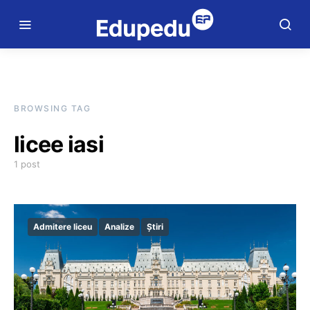
BROWSING TAG
licee iasi
1 post
Admitere liceu
Analize
Știri