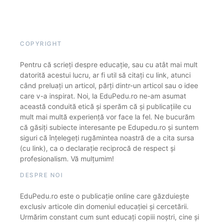
COPYRIGHT
Pentru că scrieți despre educație, sau cu atât mai mult
datorită acestui lucru, ar fi util să citați cu link, atunci
când preluați un articol, părți dintr-un articol sau o idee
care v-a inspirat. Noi, la EduPedu.ro ne-am asumat
această conduită etică și sperăm că și publicațiile cu
mult mai multă experiență vor face la fel. Ne bucurăm
că găsiți subiecte interesante pe Edupedu.ro și suntem
siguri că înțelegeți rugămintea noastră de a cita sursa
(cu link), ca o declarație reciprocă de respect și
profesionalism. Vă mulțumim!
DESPRE NOI
EduPedu.ro este o publicație online care găzduiește
exclusiv articole din domeniul educației și cercetării.
Urmărim constant cum sunt educați copiii noștri, cine și