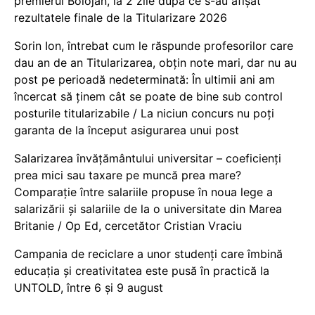
premierul Bolojan, la 2 zile după ce s-au afișat
rezultatele finale de la Titularizare 2026
Sorin Ion, întrebat cum le răspunde profesorilor care
dau an de an Titularizarea, obțin note mari, dar nu au
post pe perioadă nedeterminată: În ultimii ani am
încercat să ținem cât se poate de bine sub control
posturile titularizabile / La niciun concurs nu poți
garanta de la început asigurarea unui post
Salarizarea învățământului universitar – coeficienți
prea mici sau taxare pe muncă prea mare?
Comparație între salariile propuse în noua lege a
salarizării și salariile de la o universitate din Marea
Britanie / Op Ed, cercetător Cristian Vraciu
Campania de reciclare a unor studenți care îmbină
educația și creativitatea este pusă în practică la
UNTOLD, între 6 și 9 august