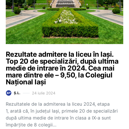
Rezultate admitere la liceu în Iași.
Top 20 de specializări, după ultima
medie de intrare în 2024. Cea mai
mare dintre ele – 9,50, la Colegiul
Național Iași
24 iulie 2024
Ș.L.
Rezultatele de la admiterea la liceu 2024, etapa
1, arată că, în județul Iași, primele 20 de specializări
după ultima medie de intrare în clasa a IX-a sunt
împărțite de 8 colegii…