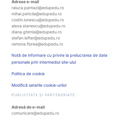
Adrese e-mail
raluca.pantazi@edupedu.ro
mihai.peticila@edupedu.ro
costin.ionescu@edupedu.ro
alexa.stanescu@edupedu.ro
diana.ghimisi@edupedu.ro
stefan.lefter@edupedu.ro
ramona.florea@edupedu.ro
Notă de informare cu privire la prelucrarea de date
personale prin intermediul site-ului
Politica de cookie
Modifică setarile cookie-urilor
PUBLICITATE ȘI PARTENERIATE
Adresă de e-mail
comunicare@edupedu.ro