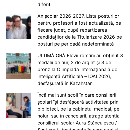
diferit
An școlar 2026-2027. Lista posturilor
pentru profesori a fost actualizată, pe
fiecare județ, după repartizarea
candidaților de la Titularizare 2026 pe
posturi pe perioadă nedeterminată
ULTIMĂ ORĂ Elevii români au obținut 3
medalii de aur, 2 de argint și 3 de
bronz la Olimpiada Internațională de
Inteligență Artificială – IOAI 2026,
desfășurată în Kazahstan
Încă mai sunt școli în care consilierii
școlari își desfășoară activitatea prin
biblioteci, pe la cabinetul medical, pe
holuri sau în cancelarii, atrage atenția
consilierul școlar Aura Stănculescu /
Sunt spații inadecvate în care copilul