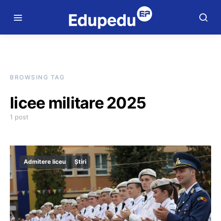
BROWSING TAG
licee militare 2025
1 post
Admitere liceu
Știri