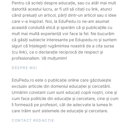
Pentru că scrieți despre educație, sau cu atât mai mult
datorită acestui lucru, ar fi util să citați cu link, atunci
când preluați un articol, părți dintr-un articol sau o idee
care v-a inspirat. Noi, la EduPedu.ro ne-am asumat
această conduită etică și sperăm că și publicațiile cu
mult mai multă experiență vor face la fel. Ne bucurăm
că găsiți subiecte interesante pe Edupedu.ro și suntem
siguri că înțelegeți rugămintea noastră de a cita sursa
(cu link), ca o declarație reciprocă de respect și
profesionalism. Vă mulțumim!
DESPRE NOI
EduPedu.ro este o publicație online care găzduiește
exclusiv articole din domeniul educației și cercetării.
Urmărim constant cum sunt educați copiii noștri, cine și
cum face politicile din educație și cercetare, cine și cum
îi formează pe profesori, cât de adecvate la lumea în
care trăim sunt sistemele de educație și cercetare.
CONTACT REDACȚIE