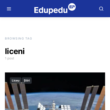
BROWSING TAG
liceni
1 post
Liceu
Știri