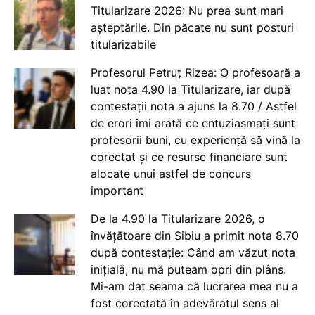
Titularizare 2026: Nu prea sunt mari
așteptările. Din păcate nu sunt posturi
titularizabile
Profesorul Petruț Rizea: O profesoară a
luat nota 4.90 la Titularizare, iar după
contestații nota a ajuns la 8.70 / Astfel
de erori îmi arată ce entuziasmați sunt
profesorii buni, cu experiență să vină la
corectat și ce resurse financiare sunt
alocate unui astfel de concurs
important
De la 4.90 la Titularizare 2026, o
învățătoare din Sibiu a primit nota 8.70
după contestație: Când am văzut nota
inițială, nu mă puteam opri din plâns.
Mi-am dat seama că lucrarea mea nu a
fost corectată în adevăratul sens al