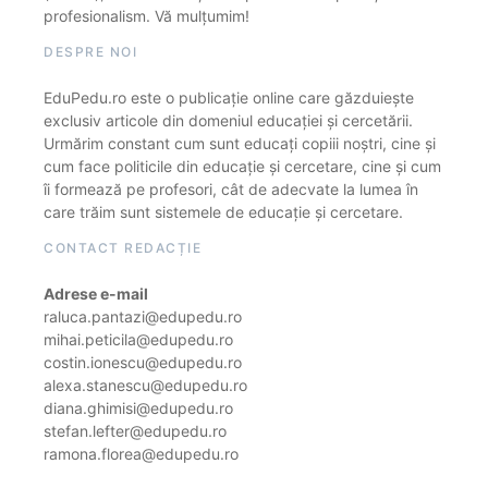
profesionalism. Vă mulțumim!
DESPRE NOI
EduPedu.ro este o publicație online care găzduiește
exclusiv articole din domeniul educației și cercetării.
Urmărim constant cum sunt educați copiii noștri, cine și
cum face politicile din educație și cercetare, cine și cum
îi formează pe profesori, cât de adecvate la lumea în
care trăim sunt sistemele de educație și cercetare.
CONTACT REDACȚIE
Adrese e-mail
raluca.pantazi@edupedu.ro
mihai.peticila@edupedu.ro
costin.ionescu@edupedu.ro
alexa.stanescu@edupedu.ro
diana.ghimisi@edupedu.ro
stefan.lefter@edupedu.ro
ramona.florea@edupedu.ro