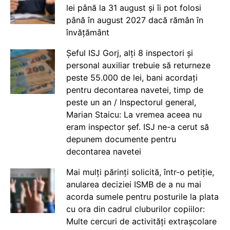
lei până la 31 august și îi pot folosi
până în august 2027 dacă rămân în
învățământ
Șeful ISJ Gorj, alți 8 inspectori și
personal auxiliar trebuie să returneze
peste 55.000 de lei, bani acordați
pentru decontarea navetei, timp de
peste un an / Inspectorul general,
Marian Staicu: La vremea aceea nu
eram inspector șef. ISJ ne-a cerut să
depunem documente pentru
decontarea navetei
Mai mulți părinți solicită, într-o petiție,
anularea deciziei ISMB de a nu mai
acorda sumele pentru posturile la plata
cu ora din cadrul cluburilor copiilor:
Multe cercuri de activități extrașcolare