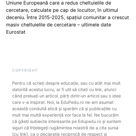
Uniune Europeană care a redus cheltuielile de
cercetare, calculate pe cap de locuitor, în ultimul
deceniu. Între 2015-2025, spațiul comunitar a crescut
masiv cheltuielile de cercetare – ultimele date
Eurostat
COPYRIGHT
Pentru că scrieți despre educație, sau cu atât mai mult
datorită acestui lucru, ar fi util să citați cu link, atunci
când preluați un articol, părți dintr-un articol sau o idee
care v-a inspirat. Noi, la EduPedu.ro ne-am asumat
această conduită etică și sperăm că și publicațiile cu
mult mai multă experiență vor face la fel. Ne bucurăm
că găsiți subiecte interesante pe Edupedu.ro și suntem
siguri că înțelegeți rugămintea noastră de a cita sursa
(cu link), ca o declarație reciprocă de respect și