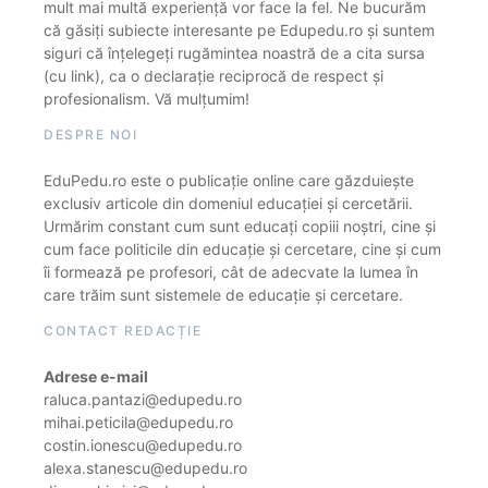
mult mai multă experiență vor face la fel. Ne bucurăm
că găsiți subiecte interesante pe Edupedu.ro și suntem
siguri că înțelegeți rugămintea noastră de a cita sursa
(cu link), ca o declarație reciprocă de respect și
profesionalism. Vă mulțumim!
DESPRE NOI
EduPedu.ro este o publicație online care găzduiește
exclusiv articole din domeniul educației și cercetării.
Urmărim constant cum sunt educați copiii noștri, cine și
cum face politicile din educație și cercetare, cine și cum
îi formează pe profesori, cât de adecvate la lumea în
care trăim sunt sistemele de educație și cercetare.
CONTACT REDACȚIE
Adrese e-mail
raluca.pantazi@edupedu.ro
mihai.peticila@edupedu.ro
costin.ionescu@edupedu.ro
alexa.stanescu@edupedu.ro