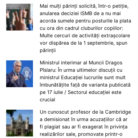
Mai mulți părinți solicită, într-o petiție,
anularea deciziei ISMB de a nu mai
acorda sumele pentru posturile la plata
cu ora din cadrul cluburilor copiilor:
Multe cercuri de activități extrașcolare
vor dispărea de la 1 septembrie, spun
părinții
Ministrul interimar al Muncii Dragos
Pîslaru: În urma ultimelor discuții cu
ministrul Educației lucrurile sunt mult
îmbunătățite față de varianta publicată
pe 17 iulie / Sectorul educației este
crucial
Un cunoscut profesor de la Cambridge
a demisionat în urma acuzațiilor că ar
fi plagiat sau ar fi exagerat în privința
realizărilor sale, promovate printr-o