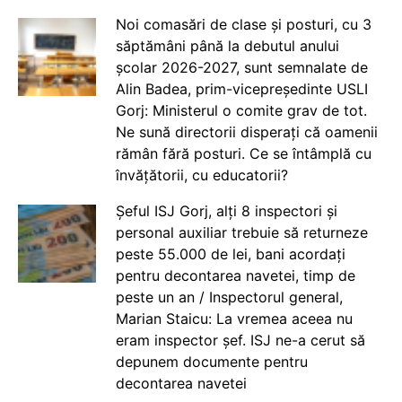
Noi comasări de clase și posturi, cu 3
săptămâni până la debutul anului
școlar 2026-2027, sunt semnalate de
Alin Badea, prim-vicepreședinte USLI
Gorj: Ministerul o comite grav de tot.
Ne sună directorii disperați că oamenii
rămân fără posturi. Ce se întâmplă cu
învățătorii, cu educatorii?
Șeful ISJ Gorj, alți 8 inspectori și
personal auxiliar trebuie să returneze
peste 55.000 de lei, bani acordați
pentru decontarea navetei, timp de
peste un an / Inspectorul general,
Marian Staicu: La vremea aceea nu
eram inspector șef. ISJ ne-a cerut să
depunem documente pentru
decontarea navetei