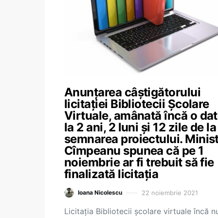
Anunțarea câștigătorului
licitației Bibliotecii Școlare
Virtuale, amânată încă o da
la 2 ani, 2 luni și 12 zile de la
semnarea proiectului. Minis
Cîmpeanu spunea că pe 1
noiembrie ar fi trebuit să fie
finalizată licitația
22 noiembrie 2021
Ioana Nicolescu
Licitația Bibliotecii școlare virtuale încă n