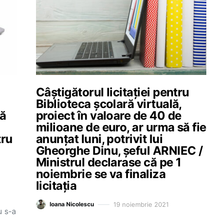
Câștigătorul licitației pentru
Biblioteca școlară virtuală,
tă
proiect în valoare de 40 de
milioane de euro, ar urma să fie
tru
anunțat luni, potrivit lui
Gheorghe Dinu, șeful ARNIEC /
Ministrul declarase că pe 1
noiembrie se va finaliza
licitația
19 noiembrie 2021
Ioana Nicolescu
u s-a