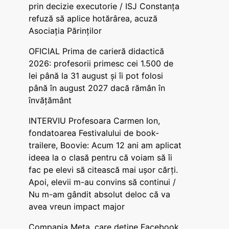
prin decizie executorie / ISJ Constanța
refuză să aplice hotărârea, acuză
Asociația Părinților
OFICIAL Prima de carieră didactică
2026: profesorii primesc cei 1.500 de
lei până la 31 august și îi pot folosi
până în august 2027 dacă rămân în
învățământ
INTERVIU Profesoara Carmen Ion,
fondatoarea Festivalului de book-
trailere, Boovie: Acum 12 ani am aplicat
ideea la o clasă pentru că voiam să îi
fac pe elevi să citească mai ușor cărți.
Apoi, elevii m-au convins să continui /
Nu m-am gândit absolut deloc că va
avea vreun impact major
Compania Meta, care deține Facebook