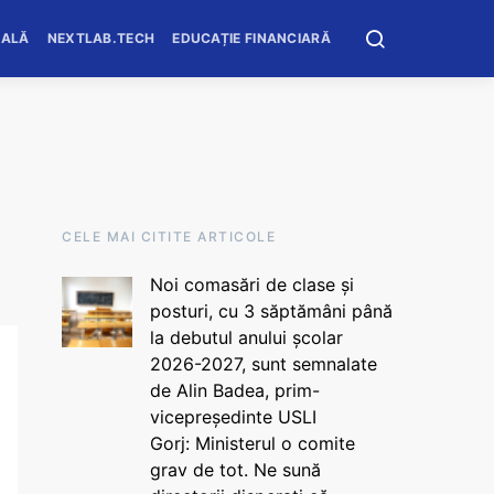
OALĂ
NEXTLAB.TECH
EDUCAȚIE FINANCIARĂ
CELE MAI CITITE ARTICOLE
Noi comasări de clase și
posturi, cu 3 săptămâni până
la debutul anului școlar
2026-2027, sunt semnalate
de Alin Badea, prim-
vicepreședinte USLI
Gorj: Ministerul o comite
grav de tot. Ne sună