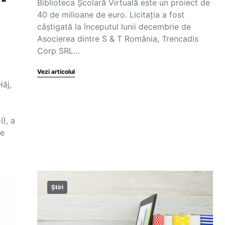
r-
Biblioteca Școlară Virtuală este un proiect de
40 de milioane de euro. Licitația a fost
câștigată la începutul lunii decembrie de
Asocierea dintre S & T România, Trencadis
Corp SRL…
Vezi articolul
Hâj,
I), a
le
Știri