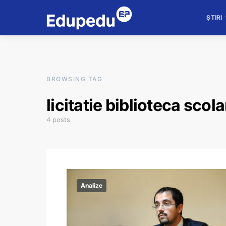
ȘTIRI
BROWSING TAG
licitatie biblioteca scol
4 posts
Analize