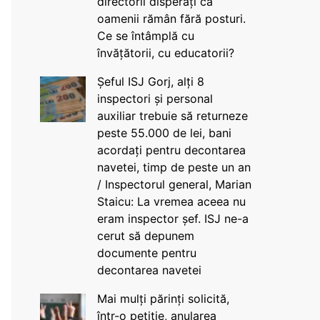
directorii disperați că
oamenii rămân fără posturi.
Ce se întâmplă cu
învățătorii, cu educatorii?
Șeful ISJ Gorj, alți 8
inspectori și personal
auxiliar trebuie să returneze
peste 55.000 de lei, bani
acordați pentru decontarea
navetei, timp de peste un an
/ Inspectorul general, Marian
Staicu: La vremea aceea nu
eram inspector șef. ISJ ne-a
cerut să depunem
documente pentru
decontarea navetei
Mai mulți părinți solicită,
într-o petiție, anularea