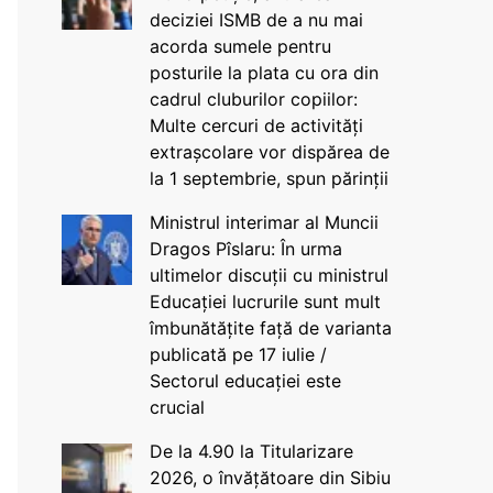
deciziei ISMB de a nu mai
acorda sumele pentru
posturile la plata cu ora din
cadrul cluburilor copiilor:
Multe cercuri de activități
extrașcolare vor dispărea de
la 1 septembrie, spun părinții
Ministrul interimar al Muncii
Dragos Pîslaru: În urma
ultimelor discuții cu ministrul
Educației lucrurile sunt mult
îmbunătățite față de varianta
publicată pe 17 iulie /
Sectorul educației este
crucial
De la 4.90 la Titularizare
2026, o învățătoare din Sibiu