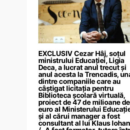
EXCLUSIV Cezar Hâj, soțul
ministrului Educației, Ligia
Deca, a lucrat anul trecut și
anul acesta la Trencadis, un
dintre companiile care au
câștigat licitația pentru
Biblioteca școlară virtuală,
proiect de 47 de milioane de
euro al Ministerului Educație
și al cărui manager a fost
consultant al lui Klaus Ioha