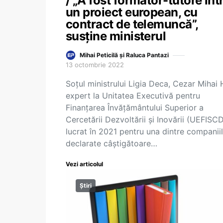
/ „A fost formator-tutore înt
un proiect european, cu
contract de telemuncă”,
susține ministerul
Mihai Peticilă și Raluca Pantazi
13 octombrie 2022
Soțul ministrului Ligia Deca, Cezar Mihai 
expert la Unitatea Executivă pentru
Finanțarea Învățământului Superior a
Cercetării Dezvoltării și Inovării (UEFISCD
lucrat în 2021 pentru una dintre companii
declarate câștigătoare…
Vezi articolul
Știri