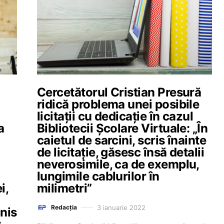
Cercetătorul Cristian Presură
ridică problema unei posibile
licitații cu dedicație în cazul
a
Bibliotecii Școlare Virtuale: „În
caietul de sarcini, scris înainte
de licitație, găsesc însă detalii
neverosimile, ca de exemplu,
lungimile cablurilor în
i,
milimetri”
3 ianuarie 2022
Redacția
nnis