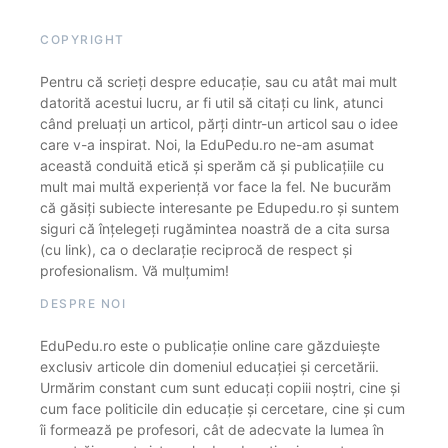
COPYRIGHT
Pentru că scrieți despre educație, sau cu atât mai mult
datorită acestui lucru, ar fi util să citați cu link, atunci
când preluați un articol, părți dintr-un articol sau o idee
care v-a inspirat. Noi, la EduPedu.ro ne-am asumat
această conduită etică și sperăm că și publicațiile cu
mult mai multă experiență vor face la fel. Ne bucurăm
că găsiți subiecte interesante pe Edupedu.ro și suntem
siguri că înțelegeți rugămintea noastră de a cita sursa
(cu link), ca o declarație reciprocă de respect și
profesionalism. Vă mulțumim!
DESPRE NOI
EduPedu.ro este o publicație online care găzduiește
exclusiv articole din domeniul educației și cercetării.
Urmărim constant cum sunt educați copiii noștri, cine și
cum face politicile din educație și cercetare, cine și cum
îi formează pe profesori, cât de adecvate la lumea în