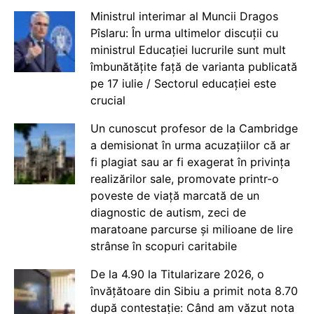
Ministrul interimar al Muncii Dragos
Pîslaru: În urma ultimelor discuții cu
ministrul Educației lucrurile sunt mult
îmbunătățite față de varianta publicată
pe 17 iulie / Sectorul educației este
crucial
Un cunoscut profesor de la Cambridge
a demisionat în urma acuzațiilor că ar
fi plagiat sau ar fi exagerat în privința
realizărilor sale, promovate printr-o
poveste de viață marcată de un
diagnostic de autism, zeci de
maratoane parcurse și milioane de lire
strânse în scopuri caritabile
De la 4.90 la Titularizare 2026, o
învățătoare din Sibiu a primit nota 8.70
după contestație: Când am văzut nota