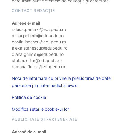
care trăim sunt sistemele de educație și cercetare.
CONTACT REDACȚIE
Adrese e-mail
raluca.pantazi@edupedu.ro
mihai.peticila@edupedu.ro
costin.ionescu@edupedu.ro
alexa.stanescu@edupedu.ro
diana.ghimisi@edupedu.ro
stefan.lefter@edupedu.ro
ramona.florea@edupedu.ro
Notă de informare cu privire la prelucrarea de date
personale prin intermediul site-ului
Politica de cookie
Modifică setarile cookie-urilor
PUBLICITATE ȘI PARTENERIATE
Adresă de e-mail