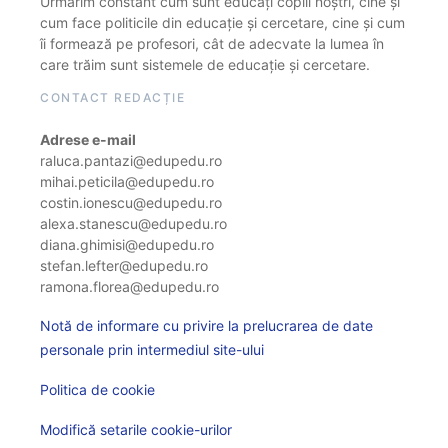
Urmărim constant cum sunt educați copiii noștri, cine și
cum face politicile din educație și cercetare, cine și cum
îi formează pe profesori, cât de adecvate la lumea în
care trăim sunt sistemele de educație și cercetare.
CONTACT REDACȚIE
Adrese e-mail
raluca.pantazi@edupedu.ro
mihai.peticila@edupedu.ro
costin.ionescu@edupedu.ro
alexa.stanescu@edupedu.ro
diana.ghimisi@edupedu.ro
stefan.lefter@edupedu.ro
ramona.florea@edupedu.ro
Notă de informare cu privire la prelucrarea de date
personale prin intermediul site-ului
Politica de cookie
Modifică setarile cookie-urilor