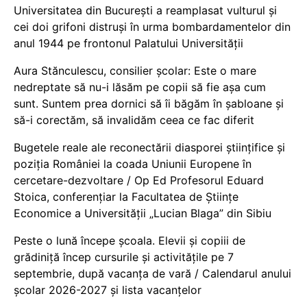
Universitatea din București a reamplasat vulturul și
cei doi grifoni distruși în urma bombardamentelor din
anul 1944 pe frontonul Palatului Universității
Aura Stănculescu, consilier școlar: Este o mare
nedreptate să nu-i lăsăm pe copii să fie așa cum
sunt. Suntem prea dornici să îi băgăm în șabloane și
să-i corectăm, să invalidăm ceea ce fac diferit
Bugetele reale ale reconectării diasporei științifice și
poziția României la coada Uniunii Europene în
cercetare-dezvoltare / Op Ed Profesorul Eduard
Stoica, conferențiar la Facultatea de Științe
Economice a Universității „Lucian Blaga” din Sibiu
Peste o lună începe școala. Elevii și copiii de
grădiniță încep cursurile și activitățile pe 7
septembrie, după vacanța de vară / Calendarul anului
școlar 2026-2027 și lista vacanțelor