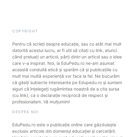
COPYRIGHT
Pentru că scrieți despre educație, sau cu atât mai mult
datorită acestui lucru, ar fi util să citați cu link, atunci
când preluați un articol, părți dintr-un articol sau o idee
care v-a inspirat. Noi, la EduPedu.ro ne-am asumat
această conduită etică și sperăm că și publicațiile cu
mult mai multă experiență vor face la fel. Ne bucurăm
că găsiți subiecte interesante pe Edupedu.ro și suntem
siguri că înțelegeți rugămintea noastră de a cita sursa
(cu link), ca o declarație reciprocă de respect și
profesionalism. Vă mulțumim!
DESPRE NOI
EduPedu.ro este o publicație online care găzduiește
exclusiv articole din domeniul educației și cercetării.