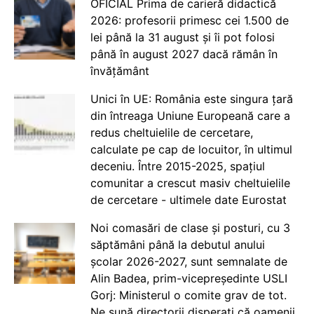
OFICIAL Prima de carieră didactică
2026: profesorii primesc cei 1.500 de
lei până la 31 august și îi pot folosi
până în august 2027 dacă rămân în
învățământ
Unici în UE: România este singura țară
din întreaga Uniune Europeană care a
redus cheltuielile de cercetare,
calculate pe cap de locuitor, în ultimul
deceniu. Între 2015-2025, spațiul
comunitar a crescut masiv cheltuielile
de cercetare - ultimele date Eurostat
Noi comasări de clase și posturi, cu 3
săptămâni până la debutul anului
școlar 2026-2027, sunt semnalate de
Alin Badea, prim-vicepreședinte USLI
Gorj: Ministerul o comite grav de tot.
Ne sună directorii disperați că oamenii