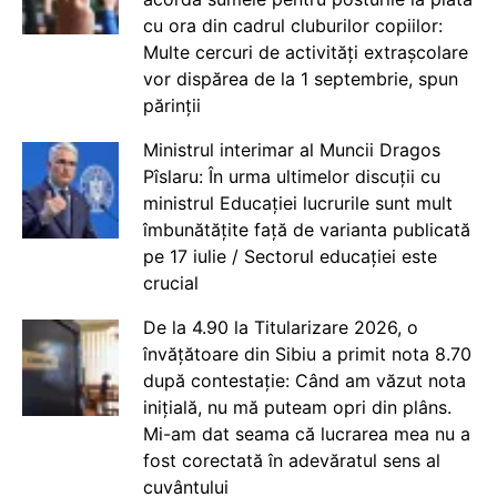
cu ora din cadrul cluburilor copiilor:
Multe cercuri de activități extrașcolare
vor dispărea de la 1 septembrie, spun
părinții
Ministrul interimar al Muncii Dragos
Pîslaru: În urma ultimelor discuții cu
ministrul Educației lucrurile sunt mult
îmbunătățite față de varianta publicată
pe 17 iulie / Sectorul educației este
crucial
De la 4.90 la Titularizare 2026, o
învățătoare din Sibiu a primit nota 8.70
după contestație: Când am văzut nota
inițială, nu mă puteam opri din plâns.
Mi-am dat seama că lucrarea mea nu a
fost corectată în adevăratul sens al
cuvântului