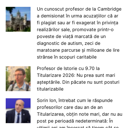
Un cunoscut profesor de la Cambridge
a demisionat în urma acuzațiilor că ar
fi plagiat sau ar fi exagerat în privința
realizărilor sale, promovate printr-o
poveste de viață marcată de un
diagnostic de autism, zeci de
maratoane parcurse și milioane de lire
strânse în scopuri caritabile
Profesor de Istorie cu 9.70 la
Titularizare 2026: Nu prea sunt mari
așteptările. Din păcate nu sunt posturi
titularizabile
Sorin Ion, întrebat cum le răspunde
profesorilor care dau an de an
Titularizarea, obțin note mari, dar nu au
post pe perioadă nedeterminată: În
ultimii ani am încercat să ținem cât se