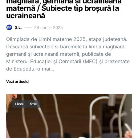
maghiară, germană și ucraineană
maternă / Subiecte tip broșură la
ucraineană
24 aprilie 2025
Ș.L.
Olimpiada de Limbi materne 2025, etapa județeană.
Descarcă subiectele și baremele la limba maghiară,
germană și ucraineană maternă, publicate de
Ministerul Educației și Cercetării (MEC) și prezentate
de Edupedu.ro mai…
Vezi articolul
Liceu
Știri