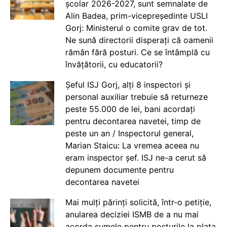
școlar 2026-2027, sunt semnalate de
Alin Badea, prim-vicepreședinte USLI
Gorj: Ministerul o comite grav de tot.
Ne sună directorii disperați că oamenii
rămân fără posturi. Ce se întâmplă cu
învățătorii, cu educatorii?
Șeful ISJ Gorj, alți 8 inspectori și
personal auxiliar trebuie să returneze
peste 55.000 de lei, bani acordați
pentru decontarea navetei, timp de
peste un an / Inspectorul general,
Marian Staicu: La vremea aceea nu
eram inspector șef. ISJ ne-a cerut să
depunem documente pentru
decontarea navetei
Mai mulți părinți solicită, într-o petiție,
anularea deciziei ISMB de a nu mai
acorda sumele pentru posturile la plata