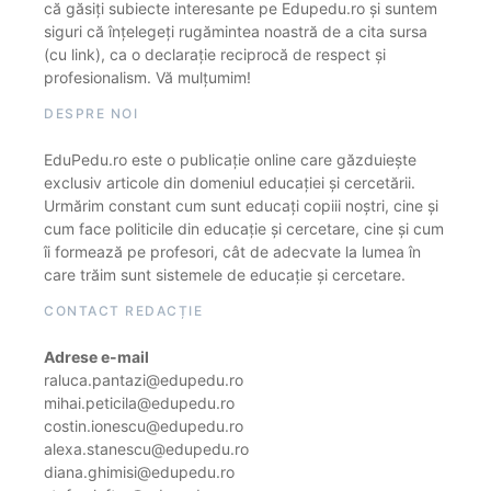
că găsiți subiecte interesante pe Edupedu.ro și suntem
siguri că înțelegeți rugămintea noastră de a cita sursa
(cu link), ca o declarație reciprocă de respect și
profesionalism. Vă mulțumim!
DESPRE NOI
EduPedu.ro este o publicație online care găzduiește
exclusiv articole din domeniul educației și cercetării.
Urmărim constant cum sunt educați copiii noștri, cine și
cum face politicile din educație și cercetare, cine și cum
îi formează pe profesori, cât de adecvate la lumea în
care trăim sunt sistemele de educație și cercetare.
CONTACT REDACȚIE
Adrese e-mail
raluca.pantazi@edupedu.ro
mihai.peticila@edupedu.ro
costin.ionescu@edupedu.ro
alexa.stanescu@edupedu.ro
diana.ghimisi@edupedu.ro