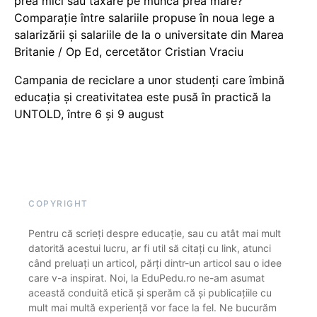
prea mici sau taxare pe muncă prea mare?
Comparație între salariile propuse în noua lege a
salarizării și salariile de la o universitate din Marea
Britanie / Op Ed, cercetător Cristian Vraciu
Campania de reciclare a unor studenți care îmbină
educația și creativitatea este pusă în practică la
UNTOLD, între 6 și 9 august
COPYRIGHT
Pentru că scrieți despre educație, sau cu atât mai mult
datorită acestui lucru, ar fi util să citați cu link, atunci
când preluați un articol, părți dintr-un articol sau o idee
care v-a inspirat. Noi, la EduPedu.ro ne-am asumat
această conduită etică și sperăm că și publicațiile cu
mult mai multă experiență vor face la fel. Ne bucurăm