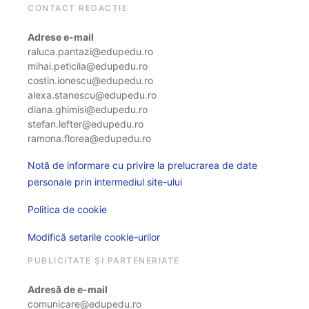
CONTACT REDACȚIE
Adrese e-mail
raluca.pantazi@edupedu.ro
mihai.peticila@edupedu.ro
costin.ionescu@edupedu.ro
alexa.stanescu@edupedu.ro
diana.ghimisi@edupedu.ro
stefan.lefter@edupedu.ro
ramona.florea@edupedu.ro
Notă de informare cu privire la prelucrarea de date
personale prin intermediul site-ului
Politica de cookie
Modifică setarile cookie-urilor
PUBLICITATE ȘI PARTENERIATE
Adresă de e-mail
comunicare@edupedu.ro