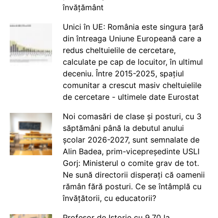
învățământ
Unici în UE: România este singura țară
din întreaga Uniune Europeană care a
redus cheltuielile de cercetare,
calculate pe cap de locuitor, în ultimul
deceniu. Între 2015-2025, spațiul
comunitar a crescut masiv cheltuielile
de cercetare - ultimele date Eurostat
Noi comasări de clase și posturi, cu 3
săptămâni până la debutul anului
școlar 2026-2027, sunt semnalate de
Alin Badea, prim-vicepreședinte USLI
Gorj: Ministerul o comite grav de tot.
Ne sună directorii disperați că oamenii
rămân fără posturi. Ce se întâmplă cu
învățătorii, cu educatorii?
Profesor de Istorie cu 9.70 la