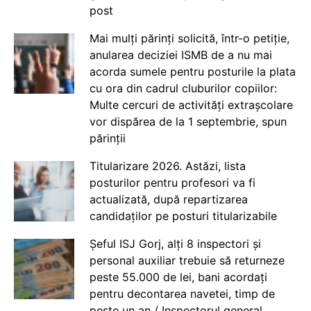
post
Mai mulți părinți solicită, într-o petiție,
anularea deciziei ISMB de a nu mai
acorda sumele pentru posturile la plata
cu ora din cadrul cluburilor copiilor:
Multe cercuri de activități extrașcolare
vor dispărea de la 1 septembrie, spun
părinții
Titularizare 2026. Astăzi, lista
posturilor pentru profesori va fi
actualizată, după repartizarea
candidaților pe posturi titularizabile
Șeful ISJ Gorj, alți 8 inspectori și
personal auxiliar trebuie să returneze
peste 55.000 de lei, bani acordați
pentru decontarea navetei, timp de
peste un an / Inspectorul general,