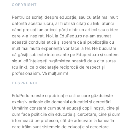
COPYRIGHT
Pentru că scrieți despre educație, sau cu atât mai mult
datorită acestui lucru, ar fi util să citați cu link, atunci
când preluați un articol, părți dintr-un articol sau o idee
care v-a inspirat. Noi, la EduPedu.ro ne-am asumat
această conduită etică și sperăm că și publicațiile cu
mult mai multă experiență vor face la fel. Ne bucurăm
că găsiți subiecte interesante pe Edupedu.ro și suntem
siguri că înțelegeți rugămintea noastră de a cita sursa
(cu link), ca o declarație reciprocă de respect și
profesionalism. Vă mulțumim!
DESPRE NOI
EduPedu.ro este o publicație online care găzduiește
exclusiv articole din domeniul educației și cercetării.
Urmărim constant cum sunt educați copiii noștri, cine și
cum face politicile din educație și cercetare, cine și cum
îi formează pe profesori, cât de adecvate la lumea în
care trăim sunt sistemele de educație și cercetare.