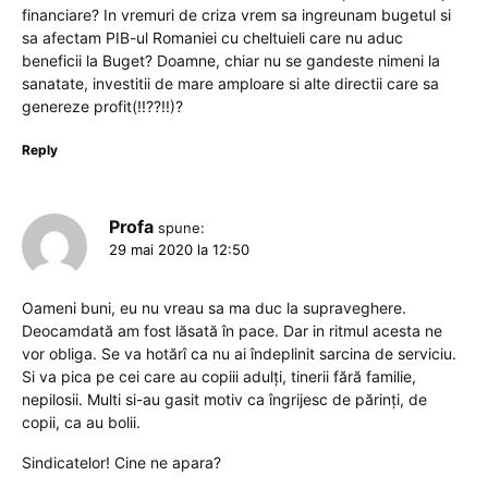
financiare? In vremuri de criza vrem sa ingreunam bugetul si
sa afectam PIB-ul Romaniei cu cheltuieli care nu aduc
beneficii la Buget? Doamne, chiar nu se gandeste nimeni la
sanatate, investitii de mare amploare si alte directii care sa
genereze profit(!!??!!)?
Reply
Profa
spune:
29 mai 2020 la 12:50
Oameni buni, eu nu vreau sa ma duc la supraveghere.
Deocamdată am fost lăsată în pace. Dar in ritmul acesta ne
vor obliga. Se va hotărî ca nu ai îndeplinit sarcina de serviciu.
Si va pica pe cei care au copiii adulți, tinerii fără familie,
nepilosii. Multi si-au gasit motiv ca îngrijesc de părinți, de
copii, ca au bolii.
Sindicatelor! Cine ne apara?