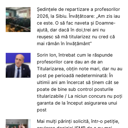
Ședințele de repartizare a profesorilor
2026, la Sibiu. Învățătoare: „Am zis iau
ce este. O să fac naveta și Doamne-
ajută, dar dacă în doi,trei ani nu
reușesc să mă titularizez nu cred că
mai rămân în învățământ”
Sorin Ion, întrebat cum le răspunde
profesorilor care dau an de an
Titularizarea, obțin note mari, dar nu au
post pe perioadă nedeterminată: În
ultimii ani am încercat să ținem cât se
poate de bine sub control posturile
titularizabile / La niciun concurs nu poți
garanta de la început asigurarea unui
post
Mai mulți părinți solicită, într-o petiție,
anularea deciziei ISMB de a nu mai