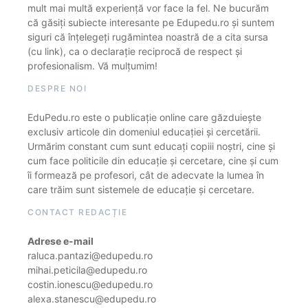
mult mai multă experiență vor face la fel. Ne bucurăm
că găsiți subiecte interesante pe Edupedu.ro și suntem
siguri că înțelegeți rugămintea noastră de a cita sursa
(cu link), ca o declarație reciprocă de respect și
profesionalism. Vă mulțumim!
DESPRE NOI
EduPedu.ro este o publicație online care găzduiește
exclusiv articole din domeniul educației și cercetării.
Urmărim constant cum sunt educați copiii noștri, cine și
cum face politicile din educație și cercetare, cine și cum
îi formează pe profesori, cât de adecvate la lumea în
care trăim sunt sistemele de educație și cercetare.
CONTACT REDACȚIE
Adrese e-mail
raluca.pantazi@edupedu.ro
mihai.peticila@edupedu.ro
costin.ionescu@edupedu.ro
alexa.stanescu@edupedu.ro