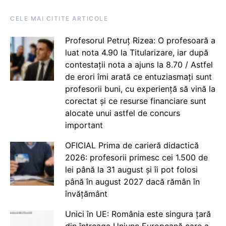
CELE MAI CITITE ARTICOLE
Profesorul Petruț Rizea: O profesoară a
luat nota 4.90 la Titularizare, iar după
contestații nota a ajuns la 8.70 / Astfel
de erori îmi arată ce entuziasmați sunt
profesorii buni, cu experiență să vină la
corectat și ce resurse financiare sunt
alocate unui astfel de concurs
important
OFICIAL Prima de carieră didactică
2026: profesorii primesc cei 1.500 de
lei până la 31 august și îi pot folosi
până în august 2027 dacă rămân în
învățământ
Unici în UE: România este singura țară
din întreaga Uniune Europeană care a