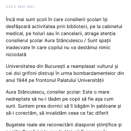
CELE MAI NOI
Încă mai sunt școli în care consilierii școlari își
desfășoară activitatea prin biblioteci, pe la cabinetul
medical, pe holuri sau în cancelarii, atrage atenția
consilierul școlar Aura Stănculescu / Sunt spații
inadecvate în care copilul nu va destăinui nimic
niciodată
Universitatea din București a reamplasat vulturul și
cei doi grifoni distruși în urma bombardamentelor din
anul 1944 pe frontonul Palatului Universității
Aura Stănculescu, consilier școlar: Este o mare
nedreptate să nu-i lăsăm pe copii să fie așa cum
sunt. Suntem prea dornici să îi băgăm în șabloane și
să-i corectăm, să invalidăm ceea ce fac diferit
Bugetele reale ale reconectării diasporei științifice și