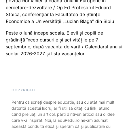
poziția României la coada Uniunii Europene în
cercetare-dezvoltare / Op Ed Profesorul Eduard
Stoica, conferențiar la Facultatea de Științe
Economice a Universității „Lucian Blaga” din Sibiu
Peste o lună începe școala. Elevii și copiii de
grădiniță încep cursurile și activitățile pe 7
septembrie, după vacanța de vară / Calendarul anului
școlar 2026-2027 și lista vacanțelor
COPYRIGHT
Pentru că scrieți despre educație, sau cu atât mai mult
datorită acestui lucru, ar fi util să citați cu link, atunci
când preluați un articol, părți dintr-un articol sau o idee
care v-a inspirat. Noi, la EduPedu.ro ne-am asumat
această conduită etică și sperăm că și publicațiile cu