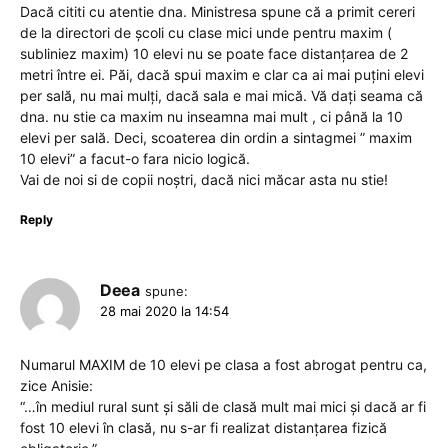
Dacă cititi cu atentie dna. Ministresa spune că a primit cereri
de la directori de școli cu clase mici unde pentru maxim (
subliniez maxim) 10 elevi nu se poate face distanțarea de 2
metri între ei. Păi, dacă spui maxim e clar ca ai mai puțini elevi
per sală, nu mai mulți, dacă sala e mai mică. Vă dați seama că
dna. nu stie ca maxim nu inseamna mai mult , ci până la 10
elevi per sală. Deci, scoaterea din ordin a sintagmei ” maxim
10 elevi” a facut-o fara nicio logică.
Vai de noi si de copii noștri, dacă nici măcar asta nu stie!
Reply
Deea
spune:
28 mai 2020 la 14:54
Numarul MAXIM de 10 elevi pe clasa a fost abrogat pentru ca,
zice Anisie:
“…în mediul rural sunt și săli de clasă mult mai mici și dacă ar fi
fost 10 elevi în clasă, nu s-ar fi realizat distanțarea fizică