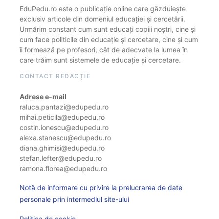
EduPedu.ro este o publicație online care găzduiește
exclusiv articole din domeniul educației și cercetării.
Urmărim constant cum sunt educați copiii noștri, cine și
cum face politicile din educație și cercetare, cine și cum
îi formează pe profesori, cât de adecvate la lumea în
care trăim sunt sistemele de educație și cercetare.
CONTACT REDACȚIE
Adrese e-mail
raluca.pantazi@edupedu.ro
mihai.peticila@edupedu.ro
costin.ionescu@edupedu.ro
alexa.stanescu@edupedu.ro
diana.ghimisi@edupedu.ro
stefan.lefter@edupedu.ro
ramona.florea@edupedu.ro
Notă de informare cu privire la prelucrarea de date
personale prin intermediul site-ului
Politica de cookie