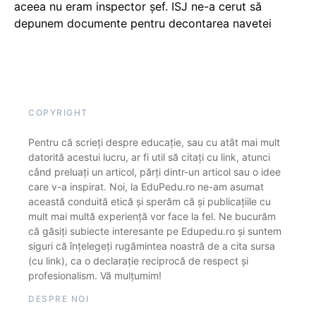
aceea nu eram inspector șef. ISJ ne-a cerut să
depunem documente pentru decontarea navetei
COPYRIGHT
Pentru că scrieți despre educație, sau cu atât mai mult
datorită acestui lucru, ar fi util să citați cu link, atunci
când preluați un articol, părți dintr-un articol sau o idee
care v-a inspirat. Noi, la EduPedu.ro ne-am asumat
această conduită etică și sperăm că și publicațiile cu
mult mai multă experiență vor face la fel. Ne bucurăm
că găsiți subiecte interesante pe Edupedu.ro și suntem
siguri că înțelegeți rugămintea noastră de a cita sursa
(cu link), ca o declarație reciprocă de respect și
profesionalism. Vă mulțumim!
DESPRE NOI