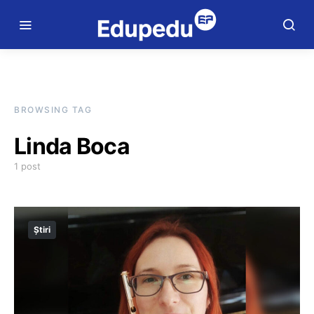
BROWSING TAG
Linda Boca
1 post
Știri