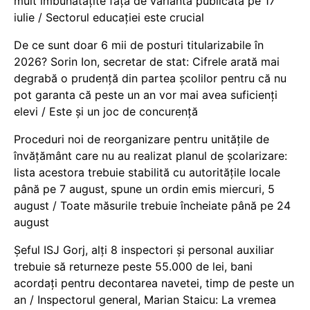
mult îmbunătățite față de varianta publicată pe 17
iulie / Sectorul educației este crucial
De ce sunt doar 6 mii de posturi titularizabile în
2026? Sorin Ion, secretar de stat: Cifrele arată mai
degrabă o prudență din partea școlilor pentru că nu
pot garanta că peste un an vor mai avea suficienți
elevi / Este și un joc de concurență
Proceduri noi de reorganizare pentru unitățile de
învățământ care nu au realizat planul de școlarizare:
lista acestora trebuie stabilită cu autoritățile locale
până pe 7 august, spune un ordin emis miercuri, 5
august / Toate măsurile trebuie încheiate până pe 24
august
Șeful ISJ Gorj, alți 8 inspectori și personal auxiliar
trebuie să returneze peste 55.000 de lei, bani
acordați pentru decontarea navetei, timp de peste un
an / Inspectorul general, Marian Staicu: La vremea