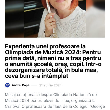
Experiența unei profesoare la
Olimpiada de Muzică 2024: Pentru
prima dată, nimeni nu a tras pentru
o anumită școală, oraș, copil. Într-o
dezorganizare totală, în bula mea,
ceva bun s-a întâmplat
21 aprilie 2024
Andrei Popa
Mesaj emoționant despre Olimpiada Națională de
Muzică 2024 pentru elevii de liceu, organizată la
Craiova. O profesoară de flaut de la Colegiul “George