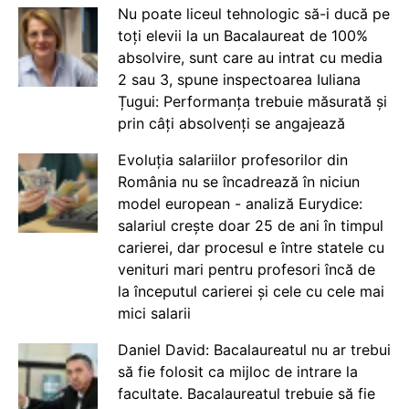
Nu poate liceul tehnologic să-i ducă pe
toți elevii la un Bacalaureat de 100%
absolvire, sunt care au intrat cu media
2 sau 3, spune inspectoarea Iuliana
Țugui: Performanța trebuie măsurată și
prin câți absolvenți se angajează
Evoluția salariilor profesorilor din
România nu se încadrează în niciun
model european - analiză Eurydice:
salariul crește doar 25 de ani în timpul
carierei, dar procesul e între statele cu
venituri mari pentru profesori încă de
la începutul carierei și cele cu cele mai
mici salarii
Daniel David: Bacalaureatul nu ar trebui
să fie folosit ca mijloc de intrare la
facultate. Bacalaureatul trebuie să fie