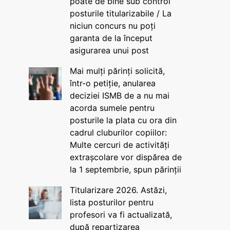
poate de bine sub control
posturile titularizabile / La
niciun concurs nu poți
garanta de la început
asigurarea unui post
Mai mulți părinți solicită,
într-o petiție, anularea
deciziei ISMB de a nu mai
acorda sumele pentru
posturile la plata cu ora din
cadrul cluburilor copiilor:
Multe cercuri de activități
extrașcolare vor dispărea de
la 1 septembrie, spun părinții
Titularizare 2026. Astăzi,
lista posturilor pentru
profesori va fi actualizată,
după repartizarea