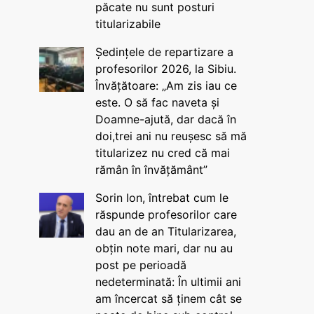
păcate nu sunt posturi
titularizabile
Ședințele de repartizare a
profesorilor 2026, la Sibiu.
Învățătoare: „Am zis iau ce
este. O să fac naveta și
Doamne-ajută, dar dacă în
doi,trei ani nu reușesc să mă
titularizez nu cred că mai
rămân în învățământ”
Sorin Ion, întrebat cum le
răspunde profesorilor care
dau an de an Titularizarea,
obțin note mari, dar nu au
post pe perioadă
nedeterminată: În ultimii ani
am încercat să ținem cât se