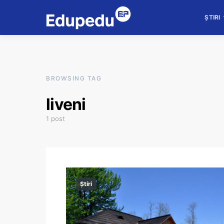
ȘTIRI
BROWSING TAG
liveni
1 post
Știri