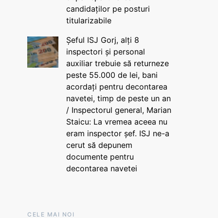
candidaților pe posturi
titularizabile
Șeful ISJ Gorj, alți 8
inspectori și personal
auxiliar trebuie să returneze
peste 55.000 de lei, bani
acordați pentru decontarea
navetei, timp de peste un an
/ Inspectorul general, Marian
Staicu: La vremea aceea nu
eram inspector șef. ISJ ne-a
cerut să depunem
documente pentru
decontarea navetei
CELE MAI NOI