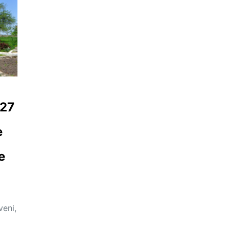
 27
e
e
veni,