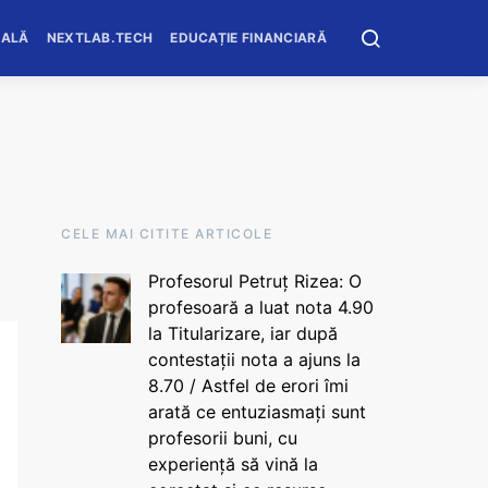
OALĂ
NEXTLAB.TECH
EDUCAȚIE FINANCIARĂ
CELE MAI CITITE ARTICOLE
Profesorul Petruț Rizea: O
profesoară a luat nota 4.90
la Titularizare, iar după
contestații nota a ajuns la
8.70 / Astfel de erori îmi
arată ce entuziasmați sunt
profesorii buni, cu
experiență să vină la