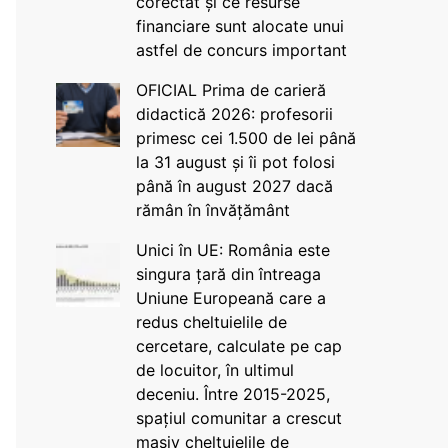
corectat și ce resurse
financiare sunt alocate unui
astfel de concurs important
OFICIAL Prima de carieră
didactică 2026: profesorii
primesc cei 1.500 de lei până
la 31 august și îi pot folosi
până în august 2027 dacă
rămân în învățământ
Unici în UE: România este
singura țară din întreaga
Uniune Europeană care a
redus cheltuielile de
cercetare, calculate pe cap
de locuitor, în ultimul
deceniu. Între 2015-2025,
spațiul comunitar a crescut
masiv cheltuielile de