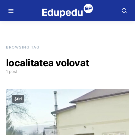
BROWSING TAG
localitatea volovat
1 post
Știri