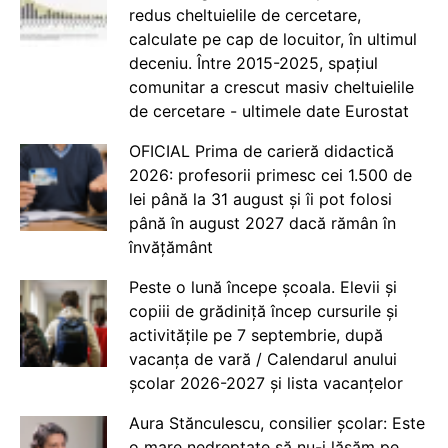
redus cheltuielile de cercetare,
calculate pe cap de locuitor, în ultimul
deceniu. Între 2015-2025, spațiul
comunitar a crescut masiv cheltuielile
de cercetare - ultimele date Eurostat
OFICIAL Prima de carieră didactică
2026: profesorii primesc cei 1.500 de
lei până la 31 august și îi pot folosi
până în august 2027 dacă rămân în
învățământ
Peste o lună începe școala. Elevii și
copiii de grădiniță încep cursurile și
activitățile pe 7 septembrie, după
vacanța de vară / Calendarul anului
școlar 2026-2027 și lista vacanțelor
Aura Stănculescu, consilier școlar: Este
o mare nedreptate să nu-i lăsăm pe