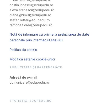
costin.ionescu@edupedu.ro
alexa.stanescu@edupedu.ro
diana.ghimisi@edupedu.ro
stefan.lefter@edupedu.ro
ramona.florea@edupedu.ro
Notă de informare cu privire la prelucrarea de date
personale prin intermediul site-ului
Politica de cookie
Modifică setarile cookie-urilor
PUBLICITATE ȘI PARTENERIATE
Adresă de e-mail
comunicare@edupedu.ro
STATISTICI EDUPEDU.RO