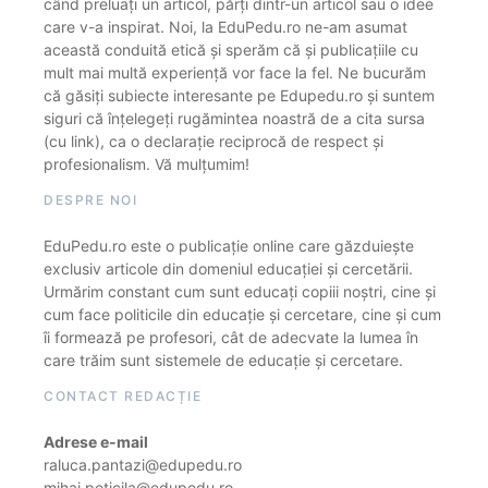
când preluați un articol, părți dintr-un articol sau o idee
care v-a inspirat. Noi, la EduPedu.ro ne-am asumat
această conduită etică și sperăm că și publicațiile cu
mult mai multă experiență vor face la fel. Ne bucurăm
că găsiți subiecte interesante pe Edupedu.ro și suntem
siguri că înțelegeți rugămintea noastră de a cita sursa
(cu link), ca o declarație reciprocă de respect și
profesionalism. Vă mulțumim!
DESPRE NOI
EduPedu.ro este o publicație online care găzduiește
exclusiv articole din domeniul educației și cercetării.
Urmărim constant cum sunt educați copiii noștri, cine și
cum face politicile din educație și cercetare, cine și cum
îi formează pe profesori, cât de adecvate la lumea în
care trăim sunt sistemele de educație și cercetare.
CONTACT REDACȚIE
Adrese e-mail
raluca.pantazi@edupedu.ro
mihai.peticila@edupedu.ro