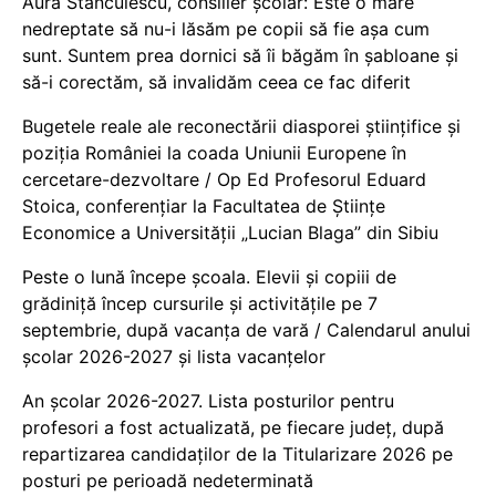
Aura Stănculescu, consilier școlar: Este o mare
nedreptate să nu-i lăsăm pe copii să fie așa cum
sunt. Suntem prea dornici să îi băgăm în șabloane și
să-i corectăm, să invalidăm ceea ce fac diferit
Bugetele reale ale reconectării diasporei științifice și
poziția României la coada Uniunii Europene în
cercetare-dezvoltare / Op Ed Profesorul Eduard
Stoica, conferențiar la Facultatea de Științe
Economice a Universității „Lucian Blaga” din Sibiu
Peste o lună începe școala. Elevii și copiii de
grădiniță încep cursurile și activitățile pe 7
septembrie, după vacanța de vară / Calendarul anului
școlar 2026-2027 și lista vacanțelor
An școlar 2026-2027. Lista posturilor pentru
profesori a fost actualizată, pe fiecare județ, după
repartizarea candidaților de la Titularizare 2026 pe
posturi pe perioadă nedeterminată