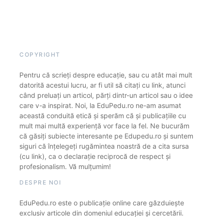
COPYRIGHT
Pentru că scrieți despre educație, sau cu atât mai mult
datorită acestui lucru, ar fi util să citați cu link, atunci
când preluați un articol, părți dintr-un articol sau o idee
care v-a inspirat. Noi, la EduPedu.ro ne-am asumat
această conduită etică și sperăm că și publicațiile cu
mult mai multă experiență vor face la fel. Ne bucurăm
că găsiți subiecte interesante pe Edupedu.ro și suntem
siguri că înțelegeți rugămintea noastră de a cita sursa
(cu link), ca o declarație reciprocă de respect și
profesionalism. Vă mulțumim!
DESPRE NOI
EduPedu.ro este o publicație online care găzduiește
exclusiv articole din domeniul educației și cercetării.