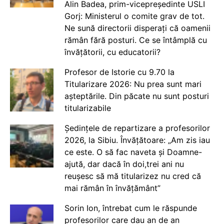
Alin Badea, prim-vicepreședinte USLI
Gorj: Ministerul o comite grav de tot.
Ne sună directorii disperați că oamenii
rămân fără posturi. Ce se întâmplă cu
învățătorii, cu educatorii?
Profesor de Istorie cu 9.70 la
Titularizare 2026: Nu prea sunt mari
așteptările. Din păcate nu sunt posturi
titularizabile
Ședințele de repartizare a profesorilor
2026, la Sibiu. Învățătoare: „Am zis iau
ce este. O să fac naveta și Doamne-
ajută, dar dacă în doi,trei ani nu
reușesc să mă titularizez nu cred că
mai rămân în învățământ”
Sorin Ion, întrebat cum le răspunde
profesorilor care dau an de an