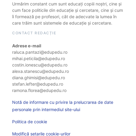
Urmărim constant cum sunt educați copiii noștri, cine și
cum face politicile din educație și cercetare, cine și cum
îi formează pe profesori, cât de adecvate la lumea în
care trăim sunt sistemele de educație și cercetare.
CONTACT REDACȚIE
Adrese e-mail
raluca.pantazi@edupedu.ro
mihai.peticila@edupedu.ro
costin.ionescu@edupedu.ro
alexa.stanescu@edupedu.ro
diana.ghimisi@edupedu.ro
stefan.lefter@edupedu.ro
ramona.florea@edupedu.ro
Notă de informare cu privire la prelucrarea de date
personale prin intermediul site-ului
Politica de cookie
Modifică setarile cookie-urilor