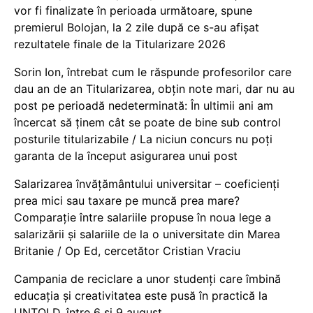
vor fi finalizate în perioada următoare, spune
premierul Bolojan, la 2 zile după ce s-au afișat
rezultatele finale de la Titularizare 2026
Sorin Ion, întrebat cum le răspunde profesorilor care
dau an de an Titularizarea, obțin note mari, dar nu au
post pe perioadă nedeterminată: În ultimii ani am
încercat să ținem cât se poate de bine sub control
posturile titularizabile / La niciun concurs nu poți
garanta de la început asigurarea unui post
Salarizarea învățământului universitar – coeficienți
prea mici sau taxare pe muncă prea mare?
Comparație între salariile propuse în noua lege a
salarizării și salariile de la o universitate din Marea
Britanie / Op Ed, cercetător Cristian Vraciu
Campania de reciclare a unor studenți care îmbină
educația și creativitatea este pusă în practică la
UNTOLD, între 6 și 9 august