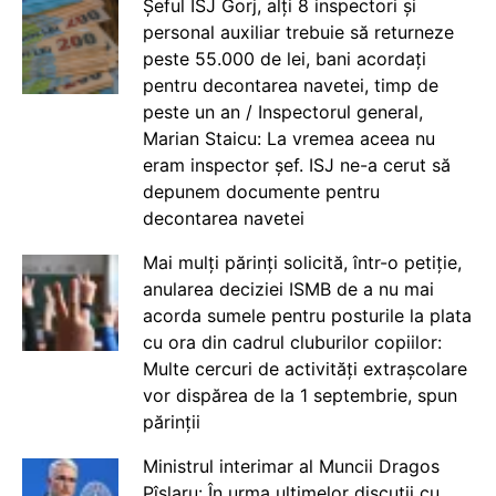
Șeful ISJ Gorj, alți 8 inspectori și
personal auxiliar trebuie să returneze
peste 55.000 de lei, bani acordați
pentru decontarea navetei, timp de
peste un an / Inspectorul general,
Marian Staicu: La vremea aceea nu
eram inspector șef. ISJ ne-a cerut să
depunem documente pentru
decontarea navetei
Mai mulți părinți solicită, într-o petiție,
anularea deciziei ISMB de a nu mai
acorda sumele pentru posturile la plata
cu ora din cadrul cluburilor copiilor:
Multe cercuri de activități extrașcolare
vor dispărea de la 1 septembrie, spun
părinții
Ministrul interimar al Muncii Dragos
Pîslaru: În urma ultimelor discuții cu