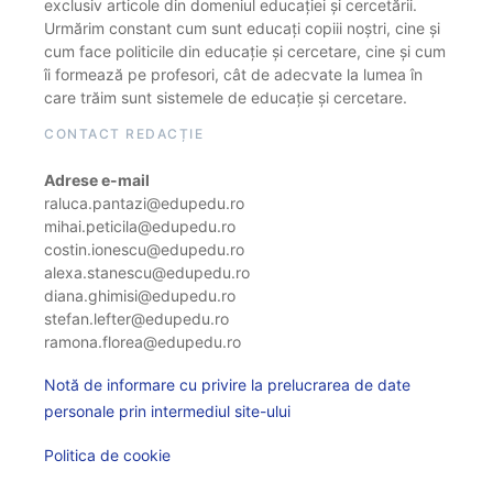
exclusiv articole din domeniul educației și cercetării.
Urmărim constant cum sunt educați copiii noștri, cine și
cum face politicile din educație și cercetare, cine și cum
îi formează pe profesori, cât de adecvate la lumea în
care trăim sunt sistemele de educație și cercetare.
CONTACT REDACȚIE
Adrese e-mail
raluca.pantazi@edupedu.ro
mihai.peticila@edupedu.ro
costin.ionescu@edupedu.ro
alexa.stanescu@edupedu.ro
diana.ghimisi@edupedu.ro
stefan.lefter@edupedu.ro
ramona.florea@edupedu.ro
Notă de informare cu privire la prelucrarea de date
personale prin intermediul site-ului
Politica de cookie