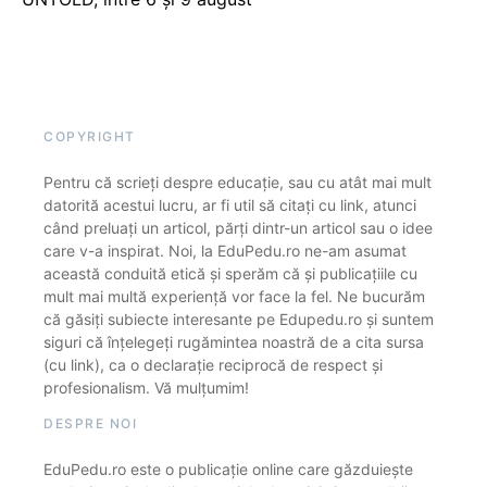
COPYRIGHT
Pentru că scrieți despre educație, sau cu atât mai mult
datorită acestui lucru, ar fi util să citați cu link, atunci
când preluați un articol, părți dintr-un articol sau o idee
care v-a inspirat. Noi, la EduPedu.ro ne-am asumat
această conduită etică și sperăm că și publicațiile cu
mult mai multă experiență vor face la fel. Ne bucurăm
că găsiți subiecte interesante pe Edupedu.ro și suntem
siguri că înțelegeți rugămintea noastră de a cita sursa
(cu link), ca o declarație reciprocă de respect și
profesionalism. Vă mulțumim!
DESPRE NOI
EduPedu.ro este o publicație online care găzduiește