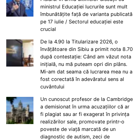
ministrul Educației lucrurile sunt mult
îmbunătățite față de varianta publicată
pe 17 iulie / Sectorul educației este
crucial
De la 4.90 la Titularizare 2026, o
învățătoare din Sibiu a primit nota 8.70
după contestație: Când am văzut nota
inițială, nu mă puteam opri din plâns.
Mi-am dat seama că lucrarea mea nu a
fost corectată în adevăratul sens al
cuvântului
Un cunoscut profesor de la Cambridge
a demisionat în urma acuzațiilor că ar
fi plagiat sau ar fi exagerat în privința
realizărilor sale, promovate printr-o
poveste de viață marcată de un
diagnostic de autism, zeci de