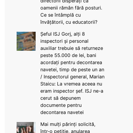
directorii disperați că
oamenii rămân fără posturi.
Ce se întâmplă cu
învățătorii, cu educatorii?
Șeful ISJ Gorj, alți 8
inspectori și personal
auxiliar trebuie să returneze
peste 55.000 de lei, bani
acordați pentru decontarea
navetei, timp de peste un an
/ Inspectorul general, Marian
Staicu: La vremea aceea nu
eram inspector șef. ISJ ne-a
cerut să depunem
documente pentru
decontarea navetei
Mai mulți părinți solicită,
într-o petiție, anularea