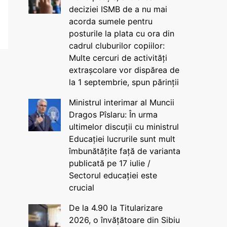
deciziei ISMB de a nu mai
acorda sumele pentru
posturile la plata cu ora din
cadrul cluburilor copiilor:
Multe cercuri de activități
extrașcolare vor dispărea de
la 1 septembrie, spun părinții
Ministrul interimar al Muncii
Dragos Pîslaru: În urma
ultimelor discuții cu ministrul
Educației lucrurile sunt mult
îmbunătățite față de varianta
publicată pe 17 iulie /
Sectorul educației este
crucial
De la 4.90 la Titularizare
2026, o învățătoare din Sibiu