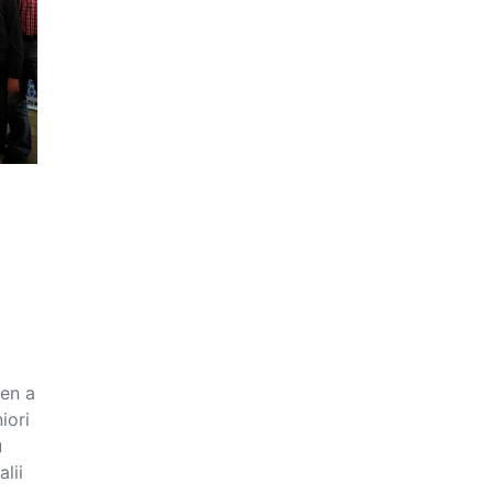
men a
iori
u
lii