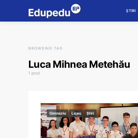
ȘTIRI
BROWSING TAG
Luca Mihnea Metehău
1 post
Gimnaziu
Liceu
Știri