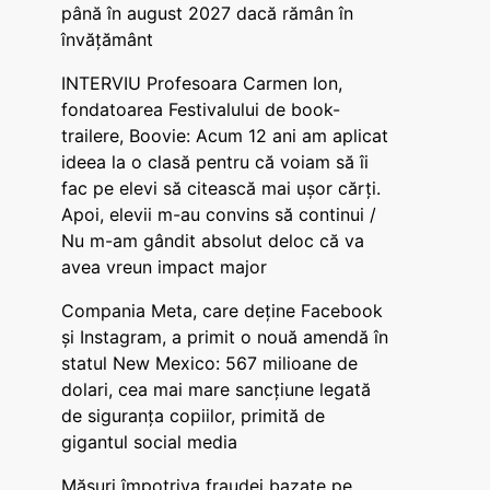
până în august 2027 dacă rămân în
învățământ
INTERVIU Profesoara Carmen Ion,
fondatoarea Festivalului de book-
trailere, Boovie: Acum 12 ani am aplicat
ideea la o clasă pentru că voiam să îi
fac pe elevi să citească mai ușor cărți.
Apoi, elevii m-au convins să continui /
Nu m-am gândit absolut deloc că va
avea vreun impact major
Compania Meta, care deține Facebook
și Instagram, a primit o nouă amendă în
statul New Mexico: 567 milioane de
dolari, cea mai mare sancțiune legată
de siguranța copiilor, primită de
gigantul social media
Măsuri împotriva fraudei bazate pe