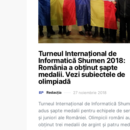
Turneul Internaţional de
Informatică Shumen 2018:
România a obținut șapte
medalii. Vezi subiectele de
olimpiadă
27 noiembrie 2018
Redacția
Turneul Internaţional de Informatică Shu
adus șapte medalii pentru echipele de sen
și juniori ale României. Olimpicii români a
obținut trei medalii de argint și patru meda