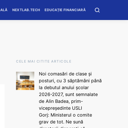
OALĂ
NEXTLAB.TECH
EDUCAȚIE FINANCIARĂ
CELE MAI CITITE ARTICOLE
Noi comasări de clase și
posturi, cu 3 săptămâni până
la debutul anului școlar
2026-2027, sunt semnalate
de Alin Badea, prim-
vicepreședinte USLI
Gorj: Ministerul o comite
grav de tot. Ne sună