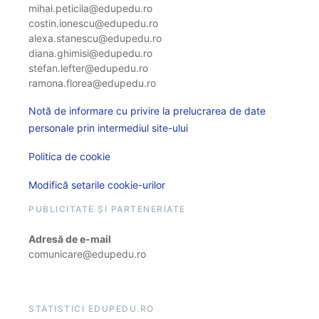
mihai.peticila@edupedu.ro
costin.ionescu@edupedu.ro
alexa.stanescu@edupedu.ro
diana.ghimisi@edupedu.ro
stefan.lefter@edupedu.ro
ramona.florea@edupedu.ro
Notă de informare cu privire la prelucrarea de date
personale prin intermediul site-ului
Politica de cookie
Modifică setarile cookie-urilor
PUBLICITATE ȘI PARTENERIATE
Adresă de e-mail
comunicare@edupedu.ro
STATISTICI EDUPEDU.RO