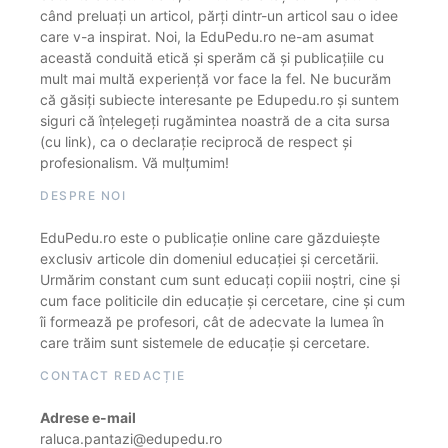
când preluați un articol, părți dintr-un articol sau o idee
care v-a inspirat. Noi, la EduPedu.ro ne-am asumat
această conduită etică și sperăm că și publicațiile cu
mult mai multă experiență vor face la fel. Ne bucurăm
că găsiți subiecte interesante pe Edupedu.ro și suntem
siguri că înțelegeți rugămintea noastră de a cita sursa
(cu link), ca o declarație reciprocă de respect și
profesionalism. Vă mulțumim!
DESPRE NOI
EduPedu.ro este o publicație online care găzduiește
exclusiv articole din domeniul educației și cercetării.
Urmărim constant cum sunt educați copiii noștri, cine și
cum face politicile din educație și cercetare, cine și cum
îi formează pe profesori, cât de adecvate la lumea în
care trăim sunt sistemele de educație și cercetare.
CONTACT REDACȚIE
Adrese e-mail
raluca.pantazi@edupedu.ro