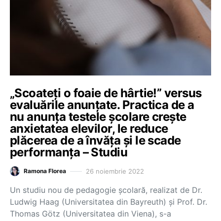
„Scoateți o foaie de hârtie!” versus
evaluările anunțate. Practica de a
nu anunța testele școlare crește
anxietatea elevilor, le reduce
plăcerea de a învăța și le scade
performanța – Studiu
26 noiembrie 2022
Ramona Florea
Un studiu nou de pedagogie școlară, realizat de Dr.
Ludwig Haag (Universitatea din Bayreuth) și Prof. Dr.
Thomas Götz (Universitatea din Viena), s-a