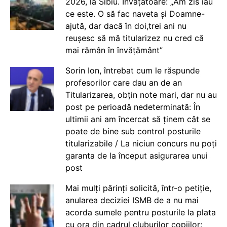
2026, la Sibiu. Învățătoare: „Am zis iau
ce este. O să fac naveta și Doamne-
ajută, dar dacă în doi,trei ani nu
reușesc să mă titularizez nu cred că
mai rămân în învățământ”
Sorin Ion, întrebat cum le răspunde
profesorilor care dau an de an
Titularizarea, obțin note mari, dar nu au
post pe perioadă nedeterminată: În
ultimii ani am încercat să ținem cât se
poate de bine sub control posturile
titularizabile / La niciun concurs nu poți
garanta de la început asigurarea unui
post
Mai mulți părinți solicită, într-o petiție,
anularea deciziei ISMB de a nu mai
acorda sumele pentru posturile la plata
cu ora din cadrul cluburilor copiilor: